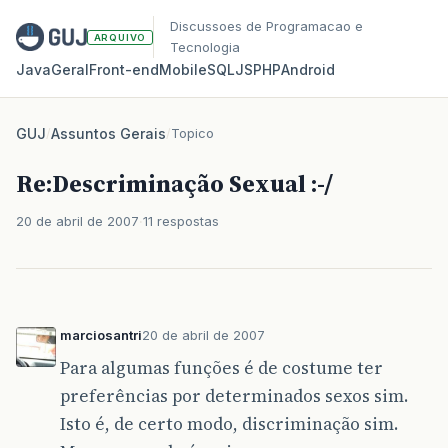
Discussoes de Programacao e
ARQUIVO
Tecnologia
Java
Geral
Front‑end
Mobile
SQL
JS
PHP
Android
GUJ
/
Assuntos Gerais
/
Topico
Re:Descriminação Sexual :-/
20 de abril de 2007
11 respostas
marciosantri
20 de abril de 2007
Para algumas funções é de costume ter
preferências por determinados sexos sim.
Isto é, de certo modo, discriminação sim.