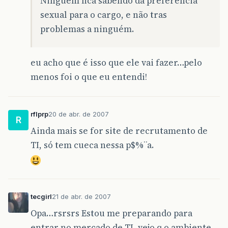
Ninguém fica sabendo da preferencia
sexual para o cargo, e não tras
problemas a ninguém.
eu acho que é isso que ele vai fazer…pelo
menos foi o que eu entendi!
rflprp
20 de abr. de 2007
R
Ainda mais se for site de recrutamento de
TI, só tem cueca nessa p$%¨a.
tecgirl
21 de abr. de 2007
Opa…rsrsrs Estou me preparando para
entrar no mercado de TI, vejo q o ambiente