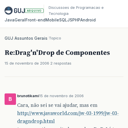
Discussoes de Programacao e
ARQUIVO
Tecnologia
Java
Geral
Front‑end
Mobile
SQL
JS
PHP
Android
GUJ
/
Assuntos Gerais
/
Topico
Re:Drag'n'Drop de Componentes
15 de novembro de 2006
2 respostas
brunotikami
15 de novembro de 2006
B
Cara, não sei se vai ajudar, mas em
http://www.javaworld.com/jw-03-1999/jw-03-
dragndrop.html