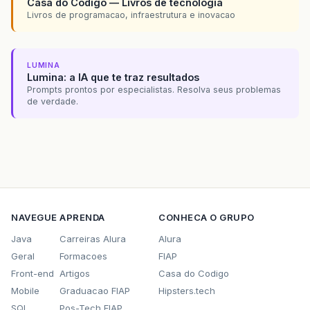
Casa do Codigo — Livros de tecnologia
Livros de programacao, infraestrutura e inovacao
LUMINA
Lumina: a IA que te traz resultados
Prompts prontos por especialistas. Resolva seus problemas
de verdade.
NAVEGUE
APRENDA
CONHECA O GRUPO
Java
Carreiras Alura
Alura
Geral
Formacoes
FIAP
Front-end
Artigos
Casa do Codigo
Mobile
Graduacao FIAP
Hipsters.tech
SQL
Pos-Tech FIAP