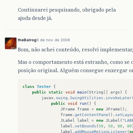
Continuarei pesquisando, obrigado pela
ajuda desde já.
theBalrog
6 de nov. de 2006
Bom, não achei conteúdo, resolvi implementar
Mas o comportamento está estranho, como se 
posição original. Alguém consegue enxergar o
class
Tester
{
public
static
void
main
(
String
[]
args
)
{
javax
.
swing
.
SwingUtilities
.
invokeLater
public
void
run
()
{
JFrame
frame
=
new
JFrame
();
frame
.
getContentPane
().
setLayo
JLabel
label
=
new
JLabel
(
"LAB
label
.
setBounds
(
50
,
50
,
80
,
80
label
.
addMouseMotionListener
(
n