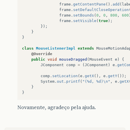
frame
.
getContentPane
().
add
(
lab
frame
.
setDefaultCloseOperation
frame
.
setBounds
(
0
,
0
,
800
,
600
frame
.
setVisible
(
true
);
});
}
}
class
MouseListenerImpl
extends
MouseMotionAda
@Override
public
void
mouseDragged
(
MouseEvent
e
)
{
JComponent
comp
=
(
JComponent
)
e
.
getCo
comp
.
setLocation
(
e
.
getX
(),
e
.
getY
());
System
.
out
.
printf
(
"(%d, %d)\n"
,
e
.
getX
}
}
Novamente, agradeço pela ajuda.