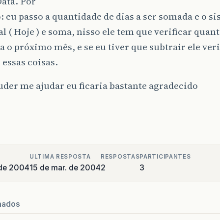
ata. Por
 eu passo a quantidade de dias a ser somada e o si
al ( Hoje ) e soma, nisso ele tem que verificar quan
ra o próximo mês, e se eu tiver que subtrair ele ver
 essas coisas.
der me ajudar eu ficaria bastante agradecido
ULTIMA RESPOSTA
RESPOSTAS
PARTICIPANTES
 de 2004
15 de mar. de 2004
2
3
nados