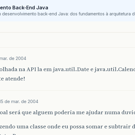
ento Back-End Java
m desenvolvimento back-end Java: dos fundamentos à arquitetura de
 mar. de 2004
lhada na API la em java.util.Date e java.util.Calen
e atende!
15 de mar. de 2004
soal será que alguem poderia me ajudar numa duvi
azendo uma classe onde eu possa somar e subtrair 