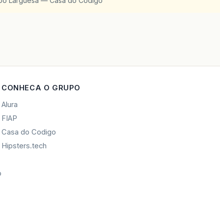
upo Larguesa — Casa do Codigo
CONHECA O GRUPO
Alura
FIAP
Casa do Codigo
Hipsters.tech
o