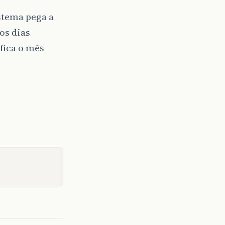
stema pega a
tos dias
ifica o mês