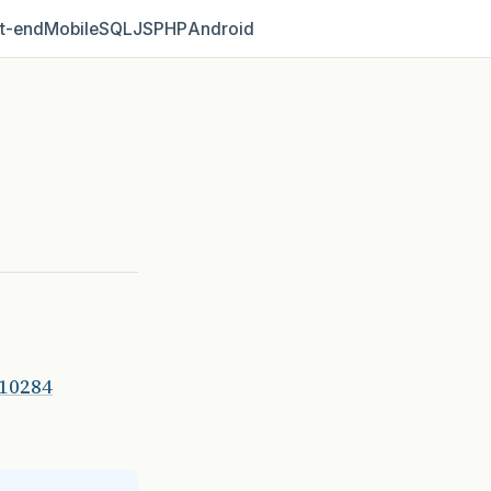
t‑end
Mobile
SQL
JS
PHP
Android
10284