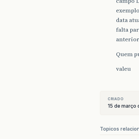
campo D
exemplo:
data atu
falta pa
anterior
Quem pu
valeu
CRIADO
15 de março
Topicos relacio