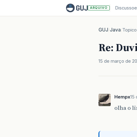
Discussoe
ARQUIVO
GUJ
Java
/
/
Topico
Re: Duv
15 de março de 2
Hempx
15
olha o l