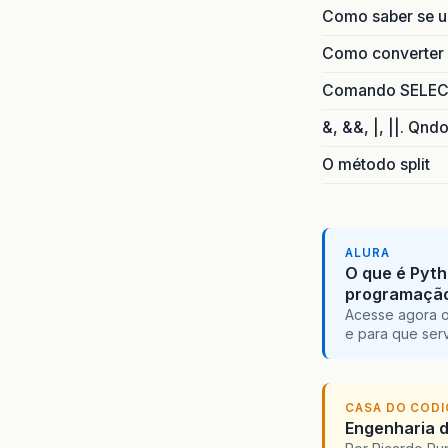
Como saber se 
Como converter i
Comando SELECT 
&, &&, |, ||. Qnd
O método split
ALURA
O que é Pyth
programaçã
Acesse agora o
e para que serv
CASA DO COD
Engenharia d