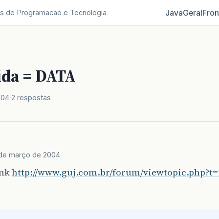
Java
Geral
Fron
s de Programacao e Tecnologia
ida = DATA
004
2 respostas
 de março de 2004
ink
http://www.guj.com.br/forum/viewtopic.php?t=