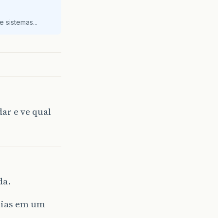
 sistemas...
dar e ve qual
da.
dias em um