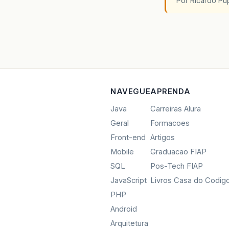
Por Ricardo P
NAVEGUE
APRENDA
Java
Carreiras Alura
Geral
Formacoes
Front-end
Artigos
Mobile
Graduacao FIAP
SQL
Pos-Tech FIAP
JavaScript
Livros Casa do Codig
PHP
Android
Arquitetura