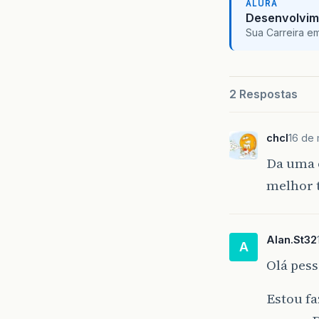
ALURA
Desenvolvim
Sua Carreira e
2 Respostas
chcl
16 de
Da uma o
melhor t
Alan.St32
A
Olá pes
Estou f