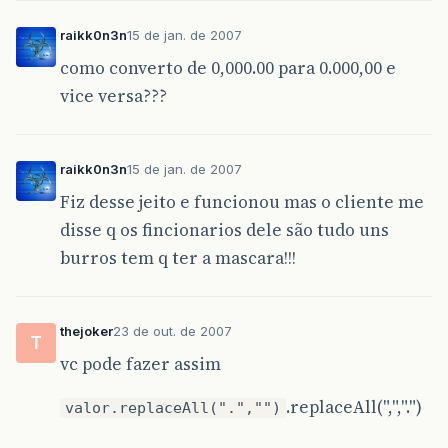
raikk0n3n
15 de jan. de 2007
como converto de 0,000.00 para 0.000,00 e
vice versa???
raikk0n3n
15 de jan. de 2007
Fiz desse jeito e funcionou mas o cliente me
disse q os fincionarios dele são tudo uns
burros tem q ter a mascara!!!
thejoker
23 de out. de 2007
T
vc pode fazer assim
.replaceAll(",",".")
valor.replaceAll(".","")