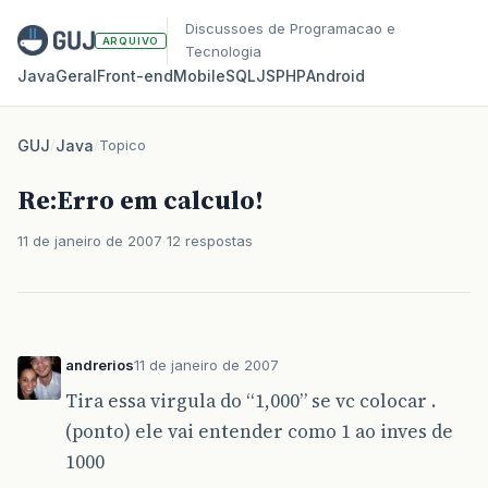
Discussoes de Programacao e
ARQUIVO
Tecnologia
Java
Geral
Front‑end
Mobile
SQL
JS
PHP
Android
GUJ
/
Java
/
Topico
Re:Erro em calculo!
11 de janeiro de 2007
12 respostas
andrerios
11 de janeiro de 2007
Tira essa virgula do “1,000” se vc colocar .
(ponto) ele vai entender como 1 ao inves de
1000