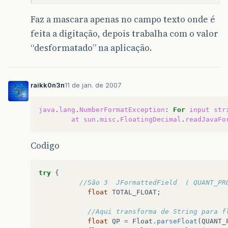
Faz a mascara apenas no campo texto onde é
feita a digitação, depois trabalha com o valor
“desformatado” na aplicação.
raikk0n3n
11 de jan. de 2007
java
.
lang
.
NumberFormatException
:
For
input
str
at
sun
.
misc
.
FloatingDecimal
.
readJavaFo
Codigo
try
{
//São 3  JFormattedField  ( QUANT_PR
float
TOTAL_FLOAT
;
//Aqui transforma de String para f
float
QP
=
Float
.
parseFloat
(
QUANT_