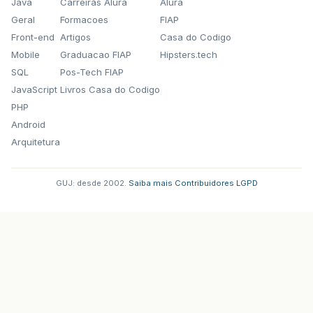
Java
Carreiras Alura
Alura
Geral
Formacoes
FIAP
Front-end
Artigos
Casa do Codigo
Mobile
Graduacao FIAP
Hipsters.tech
SQL
Pos-Tech FIAP
JavaScript
Livros Casa do Codigo
PHP
Android
Arquitetura
GUJ: desde 2002.
·
Saiba mais
·
Contribuidores
·
LGPD