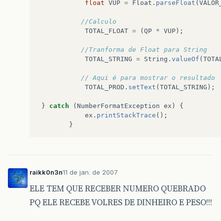
float
VUP
=
Float
.
parseFloat
(
VALOR
//Calculo
TOTAL_FLOAT
=
(
QP
*
VUP
);
//Tranforma de Float para String
TOTAL_STRING
=
String
.
valueOf
(
TOTA
// Aqui é para mostrar o resultado
TOTAL_PROD
.
setText
(
TOTAL_STRING
);
}
catch
(
NumberFormatException
ex
)
{
ex
.
printStackTrace
();
}
raikk0n3n
11 de jan. de 2007
ELE TEM QUE RECEBER NUMERO QUEBRADO
PQ ELE RECEBE VOLRES DE DINHEIRO E PESO!!!