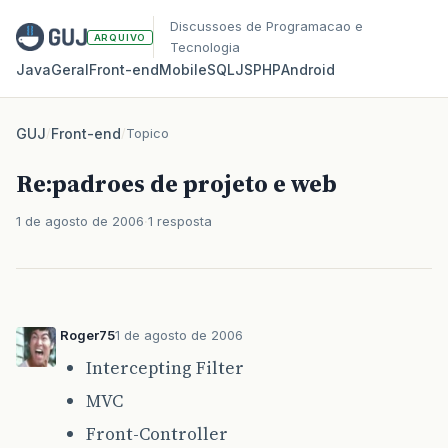
Discussoes de Programacao e
ARQUIVO
Tecnologia
Java
Geral
Front‑end
Mobile
SQL
JS
PHP
Android
GUJ
/
Front-end
/
Topico
Re:padroes de projeto e web
1 de agosto de 2006
1 resposta
Roger75
1 de agosto de 2006
Intercepting Filter
MVC
Front-Controller