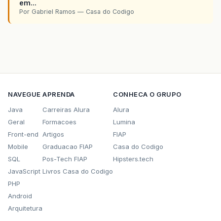
em...
Por Gabriel Ramos — Casa do Codigo
NAVEGUE
APRENDA
CONHECA O GRUPO
Java
Carreiras Alura
Alura
Geral
Formacoes
Lumina
Front-end
Artigos
FIAP
Mobile
Graduacao FIAP
Casa do Codigo
SQL
Pos-Tech FIAP
Hipsters.tech
JavaScript
Livros Casa do Codigo
PHP
Android
Arquitetura