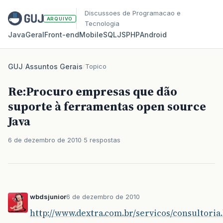
Discussoes de Programacao e
ARQUIVO
Tecnologia
Java
Geral
Front‑end
Mobile
SQL
JS
PHP
Android
GUJ
/
Assuntos Gerais
/
Topico
Re:Procuro empresas que dão
suporte à ferramentas open source
Java
6 de dezembro de 2010
5 respostas
wbdsjunior
6 de dezembro de 2010
http://www.dextra.com.br/servicos/consultoria