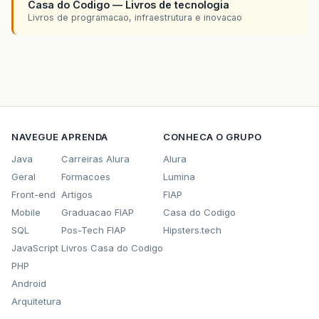
Casa do Codigo — Livros de tecnologia
Livros de programacao, infraestrutura e inovacao
NAVEGUE
APRENDA
CONHECA O GRUPO
Java
Carreiras Alura
Alura
Geral
Formacoes
Lumina
Front-end
Artigos
FIAP
Mobile
Graduacao FIAP
Casa do Codigo
SQL
Pos-Tech FIAP
Hipsters.tech
JavaScript
Livros Casa do Codigo
PHP
Android
Arquitetura