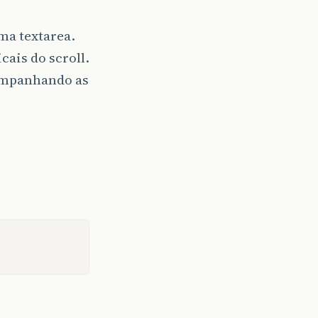
ma textarea.
ais do scroll.
ompanhando as