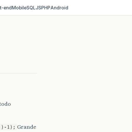
t‑end
Mobile
SQL
JS
PHP
Android
étodo
Grande
()-1);