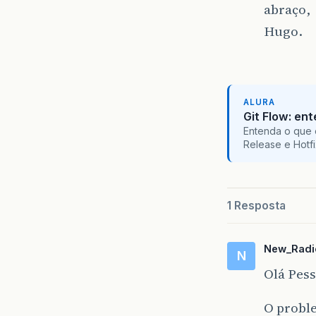
abraço,
Hugo.
ALURA
Git Flow: en
Entenda o que 
Release e Hotf
1 Resposta
New_Radi
N
Olá Pess
O probl