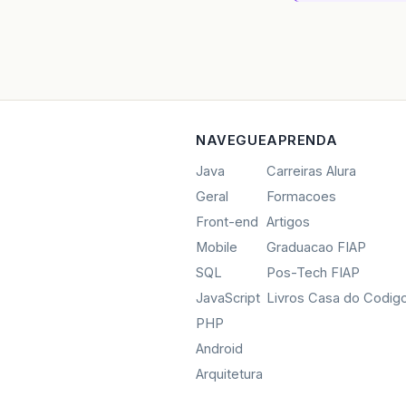
NAVEGUE
APRENDA
Java
Carreiras Alura
Geral
Formacoes
Front-end
Artigos
Mobile
Graduacao FIAP
SQL
Pos-Tech FIAP
JavaScript
Livros Casa do Codig
PHP
Android
Arquitetura