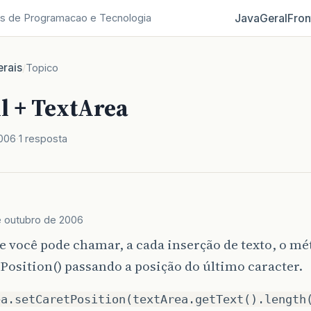
Java
Geral
Fron
s de Programacao e Tecnologia
rais
/
Topico
l + TextArea
2006
1 resposta
e outubro de 2006
 você pode chamar, a cada inserção de texto, o m
Position() passando a posição do último caracter.
ea.setCaretPosition(textArea.getText().length