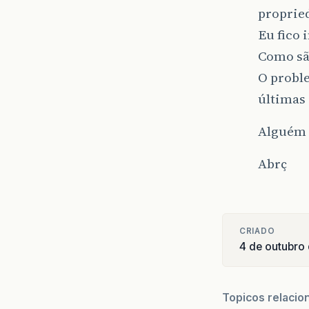
propried
Eu fico 
Como são
O probl
últimas 
Alguém 
Abrç
CRIADO
4 de outubro
Topicos relacio