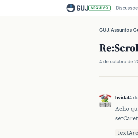
Discussoe
ARQUIVO
GUJ
Assuntos Ge
/
Re:Scrol
4 de outubro de 
hvidal
4 d
Acho que
setCaret
textAr