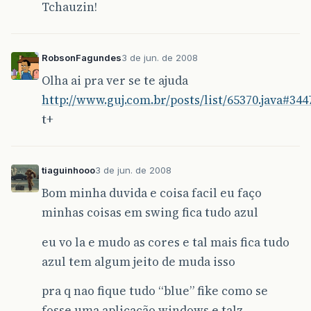
Tchauzin!
RobsonFagundes
3 de jun. de 2008
Olha ai pra ver se te ajuda
http://www.guj.com.br/posts/list/65370.java#344
t+
tiaguinhooo
3 de jun. de 2008
Bom minha duvida e coisa facil eu faço
minhas coisas em swing fica tudo azul
eu vo la e mudo as cores e tal mais fica tudo
azul tem algum jeito de muda isso
pra q nao fique tudo “blue” fike como se
fosse uma aplicação windows e talz