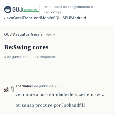
Discussoes de Programacao e
ARQUIVO
Tecnologia
Java
Geral
Front‑end
Mobile
SQL
JS
PHP
Android
GUJ
/
Assuntos Gerais
/
Topico
Re:Swing cores
3 de junho de 2008
4 respostas
spadinha
3 de junho de 2008
verifique a possibilidade de fazer em swt…
ou senao procure por lookandfill