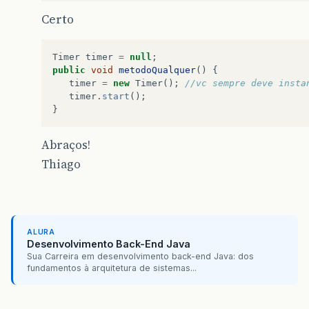
Certo
Timer
timer
=
null
;
public
void
metodoQualquer
()
{
timer
=
new
Timer
();
//vc sempre deve insta
timer
.
start
();
}
Abraços!
Thiago
ALURA
Desenvolvimento Back-End Java
Sua Carreira em desenvolvimento back-end Java: dos
fundamentos à arquitetura de sistemas...