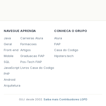
NAVEGUE
APRENDA
CONHECA O GRUPO
Java
Carreiras Alura
Alura
Geral
Formacoes
FIAP
Front-end
Artigos
Casa do Codigo
Mobile
Graduacao FIAP
Hipsters.tech
SQL
Pos-Tech FIAP
JavaScript
Livros Casa do Codigo
PHP
Android
Arquitetura
GUJ: desde 2002.
·
Saiba mais
·
Contribuidores
·
LGPD