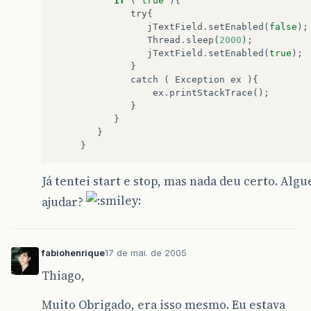
if
(
true
){
try
{
jTextField
.
setEnabled
(
false
);
Thread
.
sleep
(
2000
);
jTextField
.
setEnabled
(
true
);
}
catch
(
Exception
ex
){
ex
.
printStackTrace
();
}
}
}
}
Já tentei start e stop, mas nada deu certo. Al
ajudar?
fabiohenrique
17 de mai. de 2005
Thiago,
Muito Obrigado, era isso mesmo. Eu estava