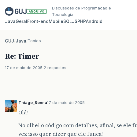
Discussoes de Programacao e
ARQUIVO
Tecnologia
Java
Geral
Front‑end
Mobile
SQL
JS
PHP
Android
GUJ
/
Java
/
Topico
Re: Timer
17 de maio de 2005
2 respostas
Thiago_Senna
17 de maio de 2005
Olá!
No olhei o código com detalhes, afinal, se ele
vez isso quer dizer que ele funca!