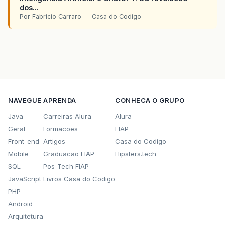
dos...
Por Fabricio Carraro — Casa do Codigo
NAVEGUE
APRENDA
CONHECA O GRUPO
Java
Carreiras Alura
Alura
Geral
Formacoes
FIAP
Front-end
Artigos
Casa do Codigo
Mobile
Graduacao FIAP
Hipsters.tech
SQL
Pos-Tech FIAP
JavaScript
Livros Casa do Codigo
PHP
Android
Arquitetura