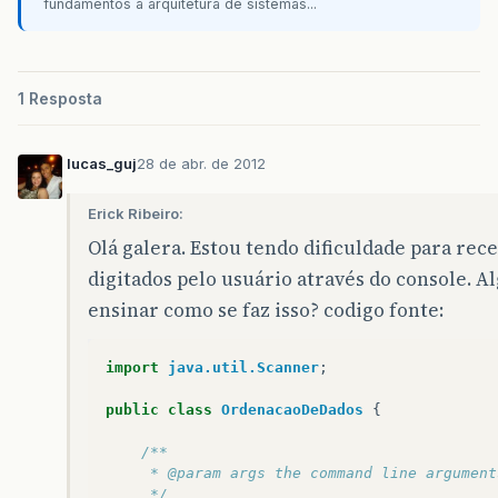
fundamentos à arquitetura de sistemas...
1 Resposta
lucas_guj
28 de abr. de 2012
Erick Ribeiro:
Olá galera. Estou tendo dificuldade para rec
digitados pelo usuário através do console. 
ensinar como se faz isso? codigo fonte:
import
java.util.Scanner
;
public
class
OrdenacaoDeDados
{
/**
     * @param args the command line argument
     */