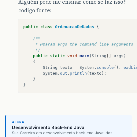
Alguém pode me ensinar como se faz isso?
codigo fonte:
public
class
OrdenacaoDeDados
{
/**
     * @param args the command line arguments
     */
public
static
void
main
(
String
[]
args
)
{
String
texto
=
System
.
console
().
readLi
System
.
out
.
println
(
texto
);
}
}
ALURA
Desenvolvimento Back-End Java
Sua Carreira em desenvolvimento back-end Java: dos