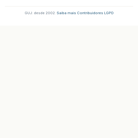
GUJ: desde 2002.
·
Saiba mais
·
Contribuidores
·
LGPD