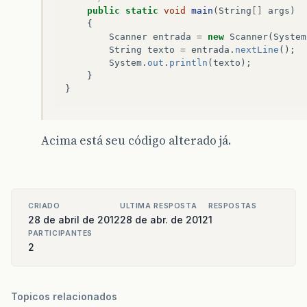
public
static
void
main
(
String
[]
args
)
{
Scanner
entrada
=
new
Scanner
(
System
String
texto
=
entrada
.
nextLine
();
System
.
out
.
println
(
texto
);
}
}
Acima está seu código alterado já.
CRIADO
ULTIMA RESPOSTA
RESPOSTAS
28 de abril de 2012
28 de abr. de 2012
1
PARTICIPANTES
2
Topicos relacionados