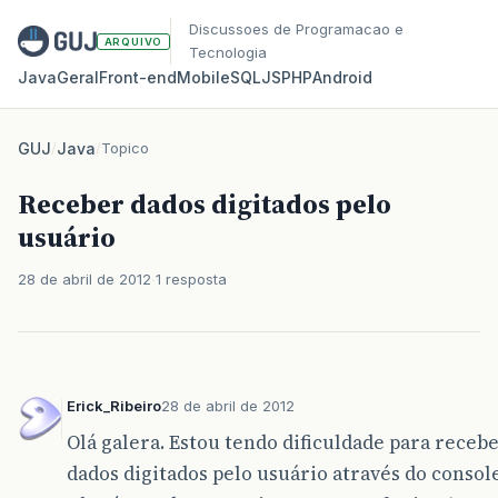
Discussoes de Programacao e
ARQUIVO
Tecnologia
Java
Geral
Front‑end
Mobile
SQL
JS
PHP
Android
GUJ
/
Java
/
Topico
Receber dados digitados pelo
usuário
28 de abril de 2012
1 resposta
Erick_Ribeiro
28 de abril de 2012
Olá galera. Estou tendo dificuldade para receb
dados digitados pelo usuário através do console