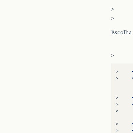
>
>
Escolha 
>
>
>
>
>
>
>
>