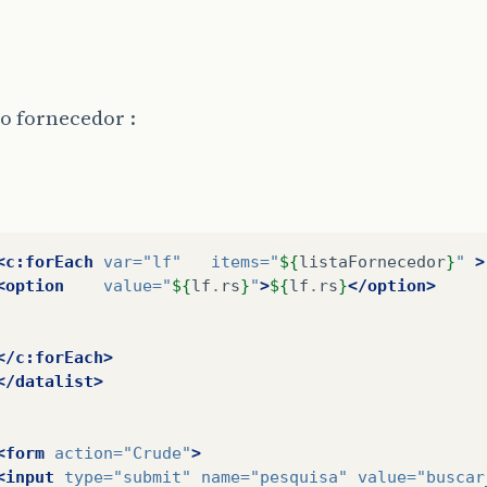
o fornecedor :
<c:forEach
var=
"lf"
items=
"
${
listaFornecedor
}
"
>
<option
value=
"
${
lf
.
rs
}
"
>
${
lf
.
rs
}
</option>
</c:forEach>
</datalist>
<form
action=
"Crude"
>
<input
type=
"submit"
name=
"pesquisa"
value=
"buscar