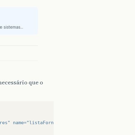
 sistemas...
 necessário que o
res"
name=
"listaFornecedores"
></p>