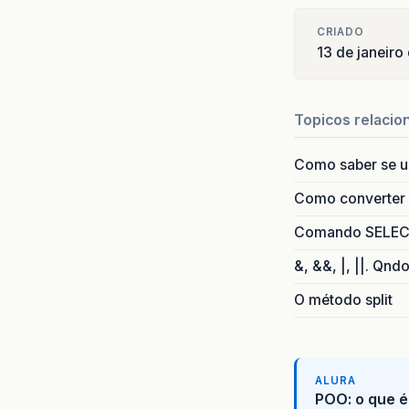
CRIADO
13 de janeiro
Topicos relacio
Como saber se 
Como converter i
Comando SELECT 
&, &&, |, ||. Qnd
O método split
ALURA
POO: o que é