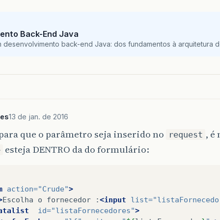
ento Back-End Java
m desenvolvimento back-end Java: dos fundamentos à arquitetura de
les
13 de jan. de 2016
 para que o parâmetro seja inserido no
, é
request
esteja DENTRO da do formulário:
>
m
action=
"Crude"
>
>
Escolha
o
fornecedor
:
<input
list=
"listaFornecedo
atalist
id=
"listaFornecedores"
>