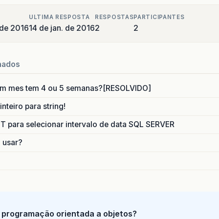
ULTIMA RESPOSTA
RESPOSTAS
PARTICIPANTES
 de 2016
14 de jan. de 2016
2
2
nados
um mes tem 4 ou 5 semanas?[RESOLVIDO]
nteiro para string!
para selecionar intervalo de data SQL SERVER
o usar?
 programação orientada a objetos?