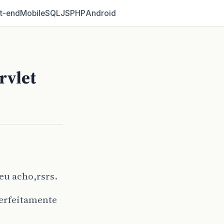
t‑end
Mobile
SQL
JS
PHP
Android
rvlet
eu acho,rsrs.
perfeitamente