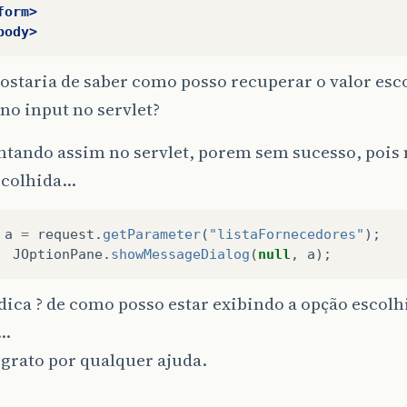
form>
body>
staria de saber como posso recuperar o valor esc
no input no servlet?
ntando assim no servlet, porem sem sucesso, pois 
scolhida…
a
=
request
.
getParameter
(
"listaFornecedores"
);
JOptionPane
.
showMessageDialog
(
null
,
a
);
ica ? de como posso estar exibindo a opção escolh
o…
 grato por qualquer ajuda.