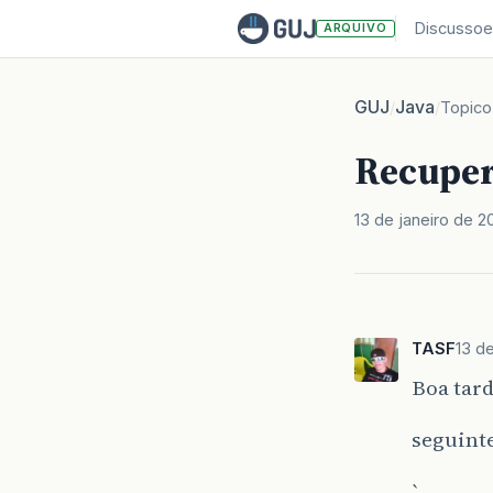
Discussoe
ARQUIVO
GUJ
Java
/
/
Topico
Recupera
13 de janeiro de 2
TASF
13 d
Boa tard
seguinte
`