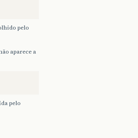
olhido pelo
não aparece a
ida pelo