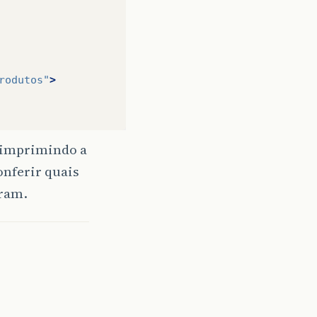
rodutos"
>
r imprimindo a
onferir quais
oram.