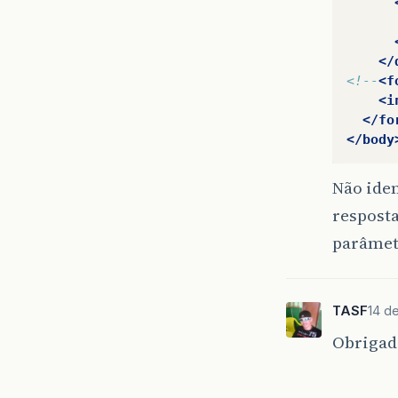
</
<!--
<f
<i
</fo
</body
Não ide
respost
parâmet
TASF
14 de
Obrigad