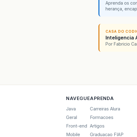
Aprenda os con
herança, encap
CASA DO COD
Inteligencia 
Por Fabricio C
NAVEGUE
APRENDA
Java
Carreiras Alura
Geral
Formacoes
Front-end
Artigos
Mobile
Graduacao FIAP