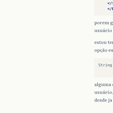
</
</
porem go
usuário 
estou te
opção e
String
alguma d
usuári
desde ja