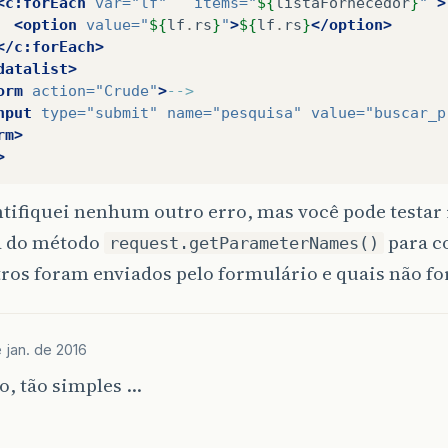
<c:forEach
var=
"lf"
items=
"
${
listaFornecedor
}
"
>
<option
value=
"
${
lf
.
rs
}
"
>
${
lf
.
rs
}
</option>
</c:forEach>
datalist>
orm
action=
"Crude"
>
-->
nput
type=
"submit"
name=
"pesquisa"
value=
"buscar_p
rm>
>
ntifiquei nenhum outro erro, mas você pode testa
a do método
para c
request.getParameterNames()
ros foram enviados pelo formulário e quais não f
 jan. de 2016
o, tão simples …