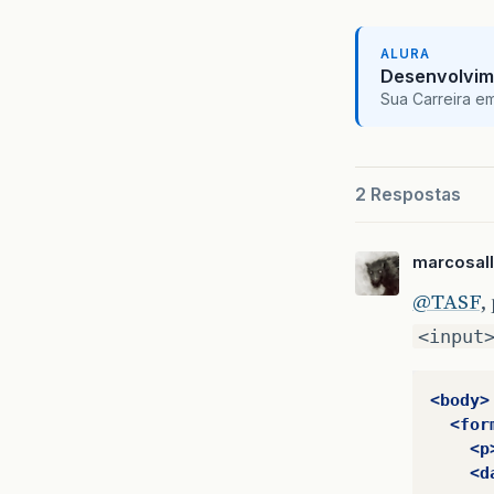
ALURA
Desenvolvim
Sua Carreira e
2 Respostas
marcosal
@TASF
,
<input
<body>
<for
<p
<d