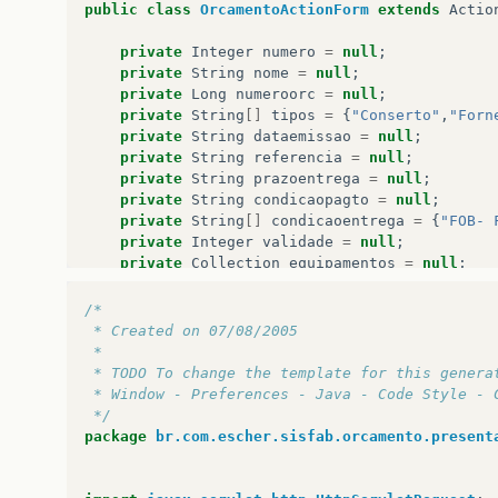
</tr>
public
class
OrcamentoActionForm
extends
Actio
</table>
<p><span
class=
"style4"
><br>
private
Integer
numero
=
null
;
Or
&ccedil;
amento
</span></p>
private
String
nome
=
null
;
<table
width=
"100%"
>
private
Long
numeroorc
=
null
;
<tr>
private
String
[]
tipos
=
{
"Conserto"
,
"Forn
<td
width=
"53%"
valign=
"top"
><span
class=
"
private
String
dataemissao
=
null
;
</td>
private
String
referencia
=
null
;
<td
width=
"61%"
valign=
"top"
><span
class=
"
private
String
prazoentrega
=
null
;
<logic:present
name=
"oTipos"
>
private
String
condicaopagto
=
null
;
<html:select
property=
"tipos"
>
private
String
[]
condicaoentrega
=
{
"FOB- 
<html:options
property=
"tipos"
private
Integer
validade
=
null
;
</html:select>
private
Collection
equipamentos
=
null
;
</logic:present></span>
private
String
[]
marcados
=
null
;
</td>
/*
</tr>
 * Created on 07/08/2005
<tr>
public
String
[]
getMarcados
()
{
 *
<td
width=
"53%"
><span
class=
"style2"
>
Data
return
marcados
;
 * TODO To change the template for this genera
</td>
}
 * Window - Preferences - Java - Code Style - 
<td
width=
"61%"
><span
class=
"style2"
>
Refer
public
void
setMarcados
(
String
[]
marcados
)
 */
</td>
this
.
marcados
=
marcados
;
package
br.com.escher.sisfab.orcamento.present
</tr>
}
<tr>
public
String
getNome
()
{
<td><span
class=
"style2"
>
Prazo
de
Entrega
return
nome
;