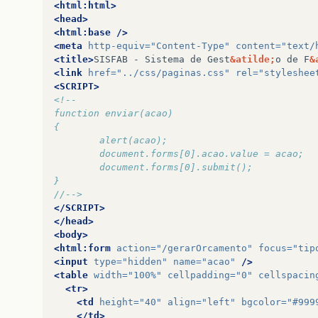
<html:html>
<head>
<html:base
/>
<meta
http-equiv=
"Content-Type"
content=
"text/
<title>
SISFAB
-
Sistema
de
Gest
&atilde;
o
de
F
&
<link
href=
"../css/paginas.css"
rel=
"styleshee
<SCRIPT>
<!--
function enviar(acao)
{		
		alert(acao);
		document.forms[0].acao.value = acao;
		document.forms[0].submit();
}
//-->
</SCRIPT>
</head>
<body>
<html:form
action=
"/gerarOrcamento"
focus=
"tip
<input
type=
"hidden"
name=
"acao"
/>
<table
width=
"100%"
cellpadding=
"0"
cellspacin
<tr>
<td
height=
"40"
align=
"left"
bgcolor=
"#999
</td>