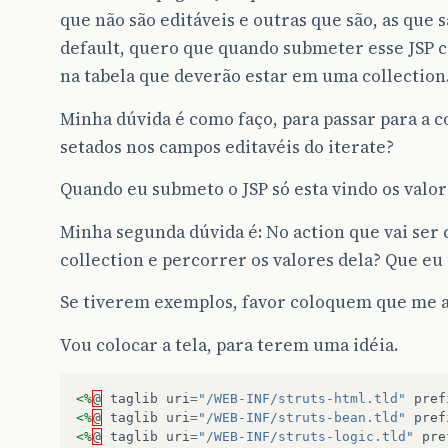
que não são editáveis e outras que são, as que 
default, quero que quando submeter esse JSP c
na tabela que deverão estar em uma collection
Minha dúvida é como faço, para passar para a c
setados nos campos editavéis do iterate?
Quando eu submeto o JSP só esta vindo os valore
Minha segunda dúvida é: No action que vai ser
collection e percorrer os valores dela? Que eu 
Se tiverem exemplos, favor coloquem que me a
Vou colocar a tela, para terem uma idéia.
<%
@
taglib
uri
=
"/WEB-INF/struts-html.tld"
pref
<%
@
taglib
uri
=
"/WEB-INF/struts-bean.tld"
pref
<%
@
taglib
uri
=
"/WEB-INF/struts-logic.tld"
pre