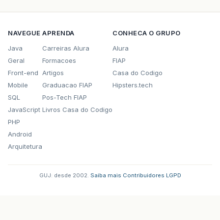
return
mapping
.
findForward
(
super
.
FORWA
}
}
NAVEGUE
APRENDA
CONHECA O GRUPO
Java
Carreiras Alura
Alura
Geral
Formacoes
FIAP
Front-end
Artigos
Casa do Codigo
Mobile
Graduacao FIAP
Hipsters.tech
SQL
Pos-Tech FIAP
JavaScript
Livros Casa do Codigo
PHP
Android
Arquitetura
GUJ: desde 2002.
·
Saiba mais
·
Contribuidores
·
LGPD