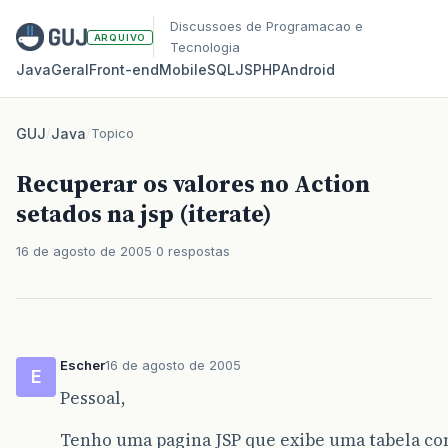
Discussoes de Programacao e
ARQUIVO
Tecnologia
Java
Geral
Front‑end
Mobile
SQL
JS
PHP
Android
GUJ
/
Java
/
Topico
Recuperar os valores no Action
setados na jsp (iterate)
16 de agosto de 2005
0 respostas
Escher
16 de agosto de 2005
E
Pessoal,
Tenho uma pagina JSP que exibe uma tabela com