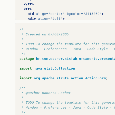
</tr>
<tr>
<td
align=
"center"
bgcolor=
"#415869"
>
<div
align=
"left"
>
<%-
-<
script
language
=
"JavaScript"
type
<
/script>-
-%>
/*
</div>
 * Created on 07/08/2005
</td>
 *
</tr>
 * TODO To change the template for this genera
</table>
 * Window - Preferences - Java - Code Style - 
</td>
 */
</tr>
package
br.com.escher.sisfab.orcamento.present
<tr>
<td
height=
"873"
>
&nbsp;
</td>
import
java.util.Collection
;
</tr>
</table>
import
org.apache.struts.action.ActionForm
;
<br>
<p>
<span
class=
"style4"
>
Cliente
</span></p>
/**
<table
width=
"100%"
>
 * @author Roberto Escher
<tr>
 *
<td
width=
"26%"
><span
class=
"style2"
>
N
&uac
 * TODO To change the template for this genera
<td
width=
"74%"
><span
class=
"style2"
>
Nome:
 * Window - Preferences - Java - Code Style - 
</td>
 */