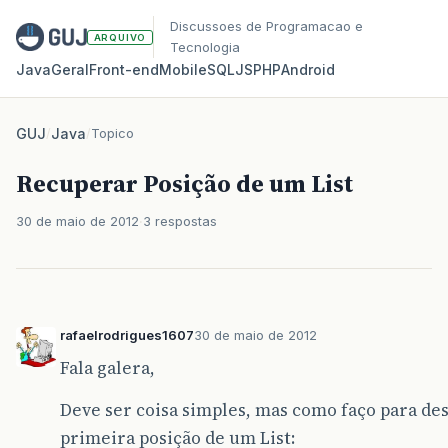
Discussoes de Programacao e
ARQUIVO
Tecnologia
Java
Geral
Front‑end
Mobile
SQL
JS
PHP
Android
GUJ
/
Java
/
Topico
Recuperar Posição de um List
30 de maio de 2012
3 respostas
rafaelrodrigues1607
30 de maio de 2012
Fala galera,
Deve ser coisa simples, mas como faço para des
primeira posição de um List: