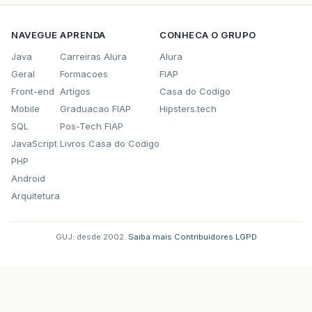
NAVEGUE
APRENDA
CONHECA O GRUPO
Java
Carreiras Alura
Alura
Geral
Formacoes
FIAP
Front-end
Artigos
Casa do Codigo
Mobile
Graduacao FIAP
Hipsters.tech
SQL
Pos-Tech FIAP
JavaScript
Livros Casa do Codigo
PHP
Android
Arquitetura
GUJ: desde 2002.
·
Saiba mais
·
Contribuidores
·
LGPD