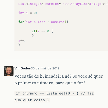
List
<
Integer
>
numeros
=
new
ArrayList
<
Integer
>
(
int
i
=
0
;
for
(
int
numero
:
numeros
)
{
if
(
i
==
0
)
{
}
i
++
;
ViniGodoy
30 de mai. de 2012
Vocês tão de brincadeira né? Se você só quer
o primeiro número, para que o for?
if (numero == lista.get(0)) { // faz
qualquer coisa }