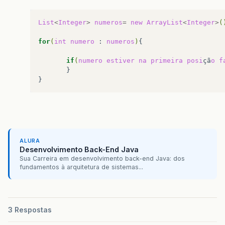
List
<
Integer
>
numeros
=
new
ArrayList
<
Integer
>
(
for
(
int
numero
:
numeros
)
{

if
(
numero
estiver
na
primeira
posi
çã
o
f
}

ALURA
Desenvolvimento Back-End Java
Sua Carreira em desenvolvimento back-end Java: dos
fundamentos à arquitetura de sistemas...
3 Respostas