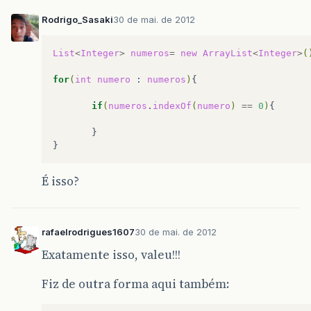
Rodrigo_Sasaki
30 de mai. de 2012
List
<
Integer
>
numeros
=
new
ArrayList
<
Integer
>
(
for
(
int
numero
:
numeros
)
{
if
(
numeros
.
indexOf
(
numero
)
==
0
)
}
É isso?
rafaelrodrigues1607
30 de mai. de 2012
Exatamente isso, valeu!!!
Fiz de outra forma aqui também: