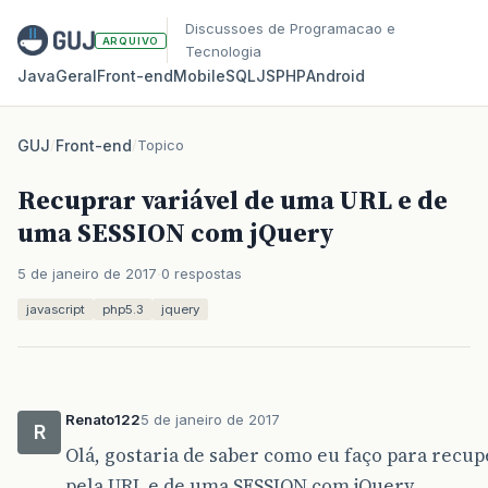
Discussoes de Programacao e
ARQUIVO
Tecnologia
Java
Geral
Front‑end
Mobile
SQL
JS
PHP
Android
GUJ
/
Front-end
/
Topico
Recuprar variável de uma URL e de
uma SESSION com jQuery
5 de janeiro de 2017
0 respostas
javascript
php5.3
jquery
Renato122
5 de janeiro de 2017
R
Olá, gostaria de saber como eu faço para recup
pela URL e de uma SESSION com jQuery