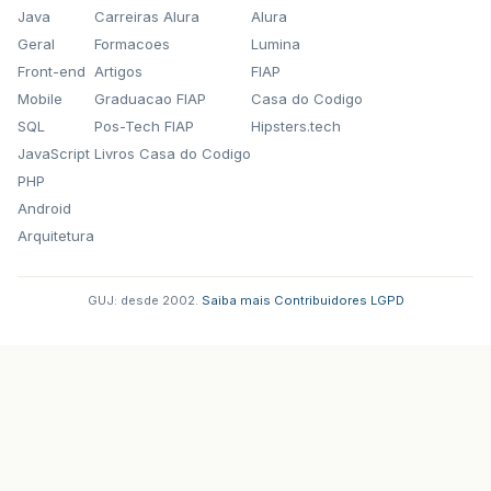
Java
Carreiras Alura
Alura
Geral
Formacoes
Lumina
Front-end
Artigos
FIAP
Mobile
Graduacao FIAP
Casa do Codigo
SQL
Pos-Tech FIAP
Hipsters.tech
JavaScript
Livros Casa do Codigo
PHP
Android
Arquitetura
GUJ: desde 2002.
·
Saiba mais
·
Contribuidores
·
LGPD