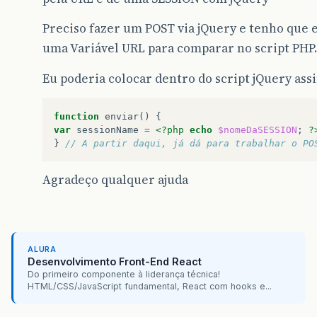
Preciso fazer um POST via jQuery e tenho que 
uma Variável URL para comparar no script PHP.
Eu poderia colocar dentro do script jQuery ass
function
enviar
()
{
var
sessionName
=
<?php
echo
$nomeDaSESSION
;
?
}
// A partir daqui, já dá para trabalhar o PO
Agradeço qualquer ajuda
ALURA
Desenvolvimento Front-End React
Do primeiro componente à liderança técnica!
HTML/CSS/JavaScript fundamental, React com hooks e...