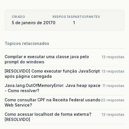
CRIADO
RESPOSTAS
PARTICIPANTES
5 de janeiro de 2017
0
1
Topicos relacionados
Compilar e executar uma classe java pelo
13 respostas
prompt do windows
[RESOLVIDO] Como executar função JavaScript
13 respostas
após página carregada
Java.lang.OutOfMemoryError: Java heap space
11 respostas
- Como resolver?
Como consultar CPF na Receita Federal usando
22 respostas
Web Service?
Como acessar localhost de forma externa?
13 respostas
[RESOLVIDO]