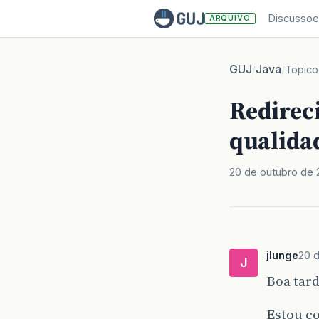
Discussoe
ARQUIVO
GUJ
Java
/
/
Topico
Redirec
qualida
20 de outubro de 
jlunge
20 
J
Boa tar
Estou c