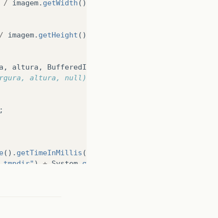
/
imagem
.
getWidth
());
/
imagem
.
getHeight
());
a
,
altura
,
BufferedImage
.
TYPE_INT_RGB
);
largura, altura, null);
;
e
().
getTimeInMillis
())
+
"."
+
extensao
;
.tmpdir"
)
+
System
.
getProperty
(
"file.separator"
)
+
ame));
tersByFormatName
(
"jpeg"
);