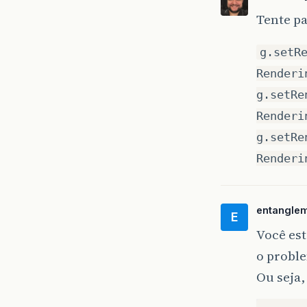
Tente pa
g.setR
Renderi
g.setRe
Renderi
g.setRe
Renderi
entangle
E
}
Você es
o proble
Ou seja,