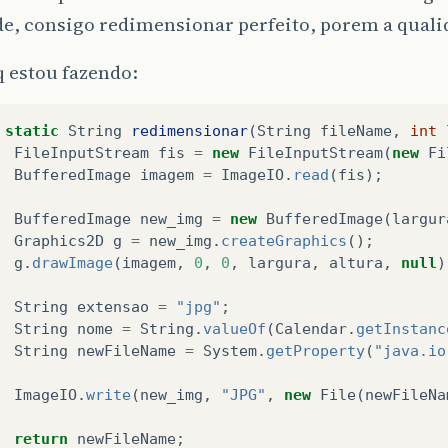
e, consigo redimensionar perfeito, porem a quali
 estou fazendo:
static
String
redimensionar
(
String
fileName
,
int
FileInputStream
fis
=
new
FileInputStream
(
new
Fi
BufferedImage
imagem
=
ImageIO
.
read
(
fis
);
BufferedImage
new_img
=
new
BufferedImage
(
largur
Graphics2D
g
=
new_img
.
createGraphics
();
g
.
drawImage
(
imagem
,
0
,
0
,
largura
,
altura
,
null
)
String
extensao
=
"jpg"
;
String
nome
=
String
.
valueOf
(
Calendar
.
getInstanc
String
newFileName
=
System
.
getProperty
(
"java.io
ImageIO
.
write
(
new_img
,
"JPG"
,
new
File
(
newFileNa
return
newFileName
;