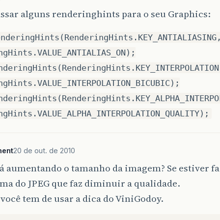
ImageWriter
writer
=
(
ImageWriter
)
iter
.
next
();
ssar alguns renderinghints para o seu Graphics:
ImageWriteParam
iwp
=
writer
.
getDefaultWritePara
enderingHints(RenderingHints.KEY_ANTIALIASING
iwp
.
setCompressionMode
(
ImageWriteParam
.
MODE_EXPL
ngHints.VALUE_ANTIALIAS_ON);
iwp
.
setCompressionQuality
(
1
);
// an integer betw
// 1 specifies minimum compression and maximum q
nderingHints(RenderingHints.KEY_INTERPOLATION
ngHints.VALUE_INTERPOLATION_BICUBIC);
FileImageOutputStream
output
=
new
FileImageOutp
writer
.
setOutput
(
output
);
nderingHints(RenderingHints.KEY_ALPHA_INTERPO
IIOImage
image
=
new
IIOImage
(
new_img
,
null
,
nul
ngHints.VALUE_ALPHA_INTERPOLATION_QUALITY);
writer
.
write
(
null
,
image
,
iwp
);
writer
.
dispose
();
return
newFileName
;
ment
20 de out. de 2010
tá aumentando o tamanho da imagem? Se estiver faz
ma do JPEG que faz diminuir a qualidade.
 você tem de usar a dica do ViniGodoy.