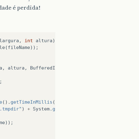
dade é perdida!
largura
,
int
altura
)
throws
IOException
{
le
(
fileName
));
a
,
altura
,
BufferedImage
.
TYPE_INT_RGB
);
;
e
().
getTimeInMillis
())
+
"."
+
extensao
;
.tmpdir"
)
+
System
.
getProperty
(
"file.separator"
)
+
me
));