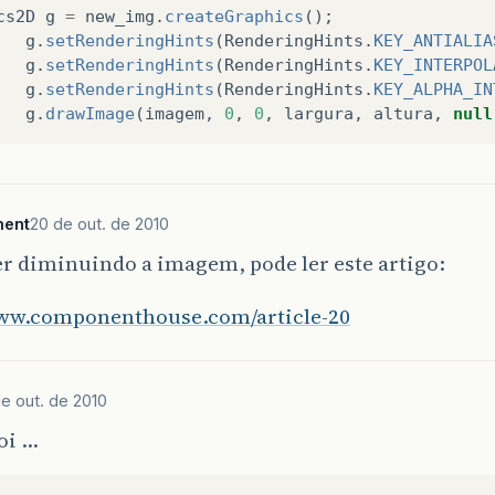
cs2D
g
=
new_img
.
createGraphics
();
g
.
setRenderingHints
(
RenderingHints
.
KEY_ANTIALIA
g
.
setRenderingHints
(
RenderingHints
.
KEY_INTERPOL
g
.
setRenderingHints
(
RenderingHints
.
KEY_ALPHA_IN
g
.
drawImage
(
imagem
,
0
,
0
,
largura
,
altura
,
null
ment
20 de out. de 2010
er diminuindo a imagem, pode ler este artigo:
www.componenthouse.com/article-20
e out. de 2010
oi …