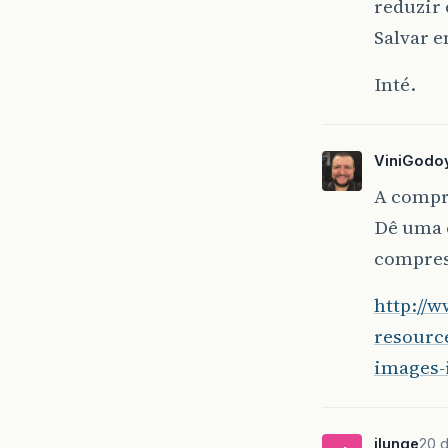
reduzir 
Salvar 
Inté.
ViniGodo
A compre
Dê uma 
compres
http://
resourc
images-
jlunge
20 d