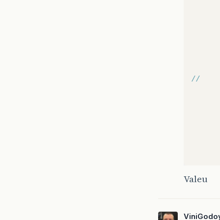
Valeu
ViniGodo