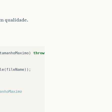
em qualidade.
tamanhoMaximo
)
throws
IOException
{
le
(
fileName
));
manhoMaximo