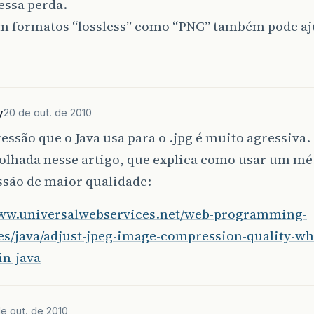
essa perda.
em formatos “lossless” como “PNG” também pode aj
y
20 de out. de 2010
ssão que o Java usa para o .jpg é muito agressiva.
olhada nesse artigo, que explica como usar um mé
são de maior qualidade:
www.universalwebservices.net/web-programming-
es/java/adjust-jpeg-image-compression-quality-wh
in-java
e out. de 2010