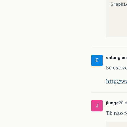
Graphi
entangle
E
Se estiv
http://
jlunge
20 d
J
Tb nao f