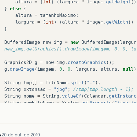
altura
=
(
int
)
(
largura
*
imagem
.
getHeight
()
}
else
{
altura
=
tamanhoMaximo
;
largura
=
(
int
)
(
altura
*
imagem
.
getWidth
()
}
BufferedImage
new_img
=
new
BufferedImage
(
largur
//    	new_img.getGraphics().drawImage(imagem, 0, 0, 
Graphics2D
g
=
new_img
.
createGraphics
();
g
.
drawImage
(
imagem
,
0
,
0
,
largura
,
altura
,
null
)
String
tmp
[]
=
fileName
.
split
(
"."
);
String
extensao
=
"jpg"
;
//tmp[tmp.length - 1];
String
nome
=
String
.
valueOf
(
Calendar
.
getInstanc
String
newFileName
=
System
.
getProperty
(
"java.io
//		ImageIO.write(new_img, "jpg", new File(newFileN
Iterator
<
ImageWriter
>
iter
=
ImageIO
.
getImageWri
y
20 de out. de 2010