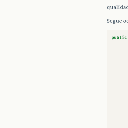
qualidad
Segue oq
public