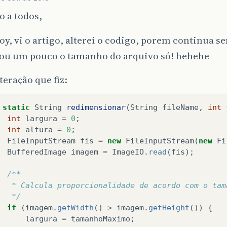
 a todos,
y, vi o artigo, alterei o codigo, porem continua s
u um pouco o tamanho do arquivo só! hehehe
teração que fiz:
static
String
redimensionar
(
String
fileName
,
int
int
largura
=
0
;
int
altura
=
0
;
FileInputStream
fis
=
new
FileInputStream
(
new
Fi
BufferedImage
imagem
=
ImageIO
.
read
(
fis
);
/**
    	 * Calcula proporcionalidade de acordo com o ta
    	 */
if
(
imagem
.
getWidth
()
>
imagem
.
getHeight
())
{
largura
=
tamanhoMaximo
;