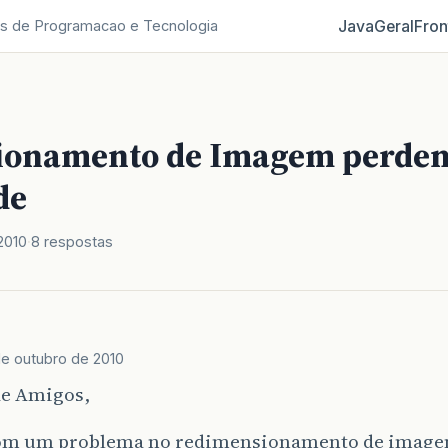
Java
Geral
Fron
s de Programacao e Tecnologia
ionamento de Imagem perde
de
2010
8 respostas
de outubro de 2010
de Amigos,
om um problema no redimensionamento de imagen