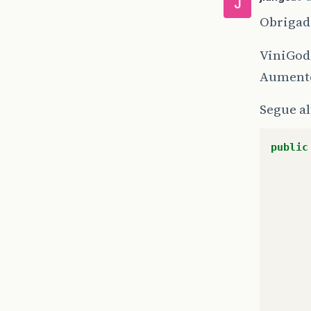
J
Obrigado
ViniGodo
Aumento
Segue al
public