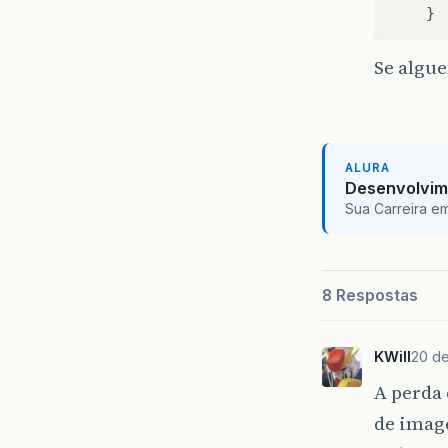
}
Se algu
ALURA
Desenvolvim
Sua Carreira e
8 Respostas
KWill
20 de
A perda
de imag