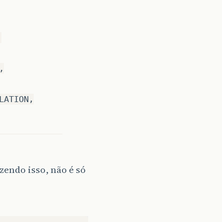
m
();
,
ICIT
);
een 0 and 1
uality
,
utStream
(
new
File
(
newFileName
));
LATION,
l
);
endo isso, não é só