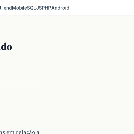
t‑end
Mobile
SQL
JS
PHP
Android
ndo
s em relação a