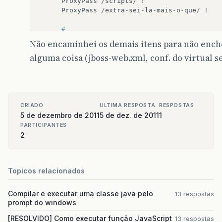
ProxyPass
/
scripts
/
!
ProxyPass
/
extra
-
sei
-
la
-
mais
-
o
-
que
/
!
#
# Conteudo dinamico
Não encaminhei os demais itens para não encher
# Não esqueça de inserir um "/" no final
alguma coisa (jboss-web.xml, conf. do virtual se
#
ProxyPass
/
http
:
//
localhost
:
8080
/
projet
ProxyPassReverse
/
http
:
//
localhost
:
8080
# demais conf.
CRIADO
ULTIMA RESPOSTA
RESPOSTAS
&
lt
;
/
VirtualHost
&
gt
;
5 de dezembro de 2011
5 de dez. de 2011
1
PARTICIPANTES
2
Topicos relacionados
Compilar e executar uma classe java pelo
13 respostas
prompt do windows
[RESOLVIDO] Como executar função JavaScript
13 respostas