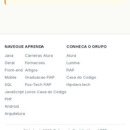
NAVEGUE
APRENDA
CONHECA O GRUPO
Java
Carreiras Alura
Alura
Geral
Formacoes
Lumina
Front-end
Artigos
FIAP
Mobile
Graduacao FIAP
Casa do Codigo
SQL
Pos-Tech FIAP
Hipsters.tech
JavaScript
Livros Casa do Codigo
PHP
Android
Arquitetura