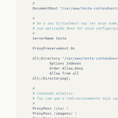
#
DocumentRoot
"/var/www/teste-conteudoest
#
# Se o seu VirtualHost vai ter esse nome
# sua aplicação deve ter essa configuraç
#
ServerName
teste
ProxyPreserveHost
On
&
lt
;
Directory
"/var/www/teste-conteudoes
Options
Indexes
Order
Allow
,
Deny
Allow
from
all
&
lt
;
/
Directory
&
gt
;
#
# Conteudo estatico
# faz com que o redirecionamento seja ig
#
ProxyPass
/
css
/
!
ProxyPass
/
imagens
/
!