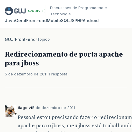
Discussoes de Programacao e
ARQUIVO
Tecnologia
Java
Geral
Front‑end
Mobile
SQL
JS
PHP
Android
GUJ
/
Front-end
/
Topico
Redirecionamento de porta apache
para jboss
5 de dezembro de 2011
1 resposta
tiago.vt
5 de dezembro de 2011
Pessoal estou precisando fazer o redireciona
apache para o jboss, meu jboss está trabalhand