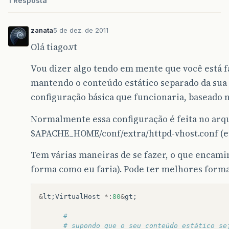
1 Resposta
zanata
5 de dez. de 2011
Olá tiago.vt
Vou dizer algo tendo em mente que você está f
mantendo o conteúdo estático separado da sua
configuração básica que funcionaria, baseado 
Normalmente essa configuração é feita no arq
$APACHE_HOME/conf/extra/httpd-vhost.conf (eu
Tem várias maneiras de se fazer, o que encami
forma como eu faria). Pode ter melhores forma
&
lt
;
VirtualHost
*
:
80
&
gt
;
#
# supondo que o seu conteúdo estático se