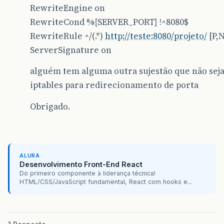
RewriteEngine on
RewriteCond %{SERVER_PORT} !^8080$
RewriteRule ^/(.*)
http://teste:8080/projeto/
[P,N
ServerSignature on
alguém tem alguma outra sujestão que não sej
iptables para redirecionamento de porta
Obrigado.
ALURA
Desenvolvimento Front-End React
Do primeiro componente à liderança técnica!
HTML/CSS/JavaScript fundamental, React com hooks e...