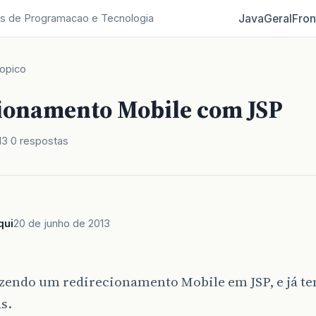
Java
Geral
Fron
s de Programacao e Tecnologia
opico
ionamento Mobile com JSP
13
0 respostas
qui
20 de junho de 2013
zendo um redirecionamento Mobile em JSP, e já ten
s.