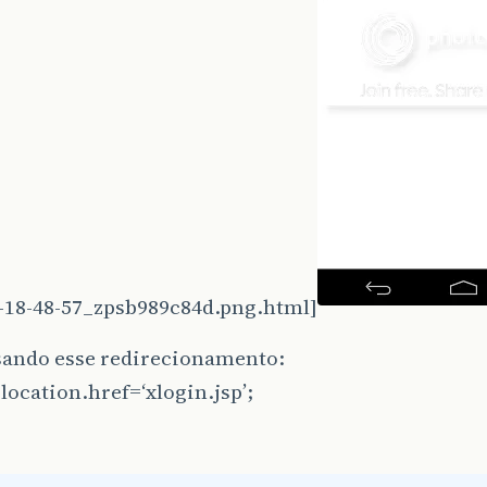
0-18-48-57_zpsb989c84d.png.html]
sando esse redirecionamento:
ocation.href=‘xlogin.jsp’;