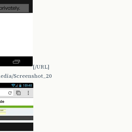
[/URL]
media/Screenshot_20