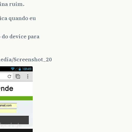
gina ruim.
fica quando eu
 do device para
media/Screenshot_20