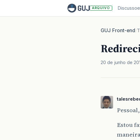
Discussoe
ARQUIVO
GUJ
Front-end
/
/
T
Redirec
20 de junho de 20
talesrebe
Pessoal,
Estou fa
maneira