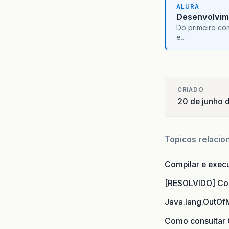
ALURA
Desenvolvim
Do primeiro co
e...
CRIADO
20 de junho 
Topicos relacio
Compilar e exec
[RESOLVIDO] Com
Java.lang.OutOf
Como consultar 