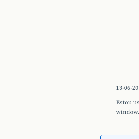
13-06-2
Estou u
window.l