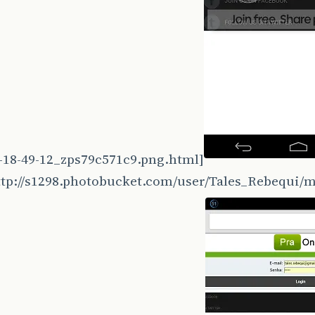
0-18-49-12_zps79c571c9.png.html]
tp://s1298.photobucket.com/user/Tales_Rebequi/