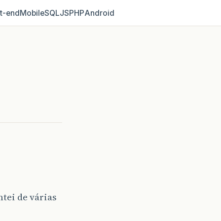
t‑end
Mobile
SQL
JS
PHP
Android
tei de várias