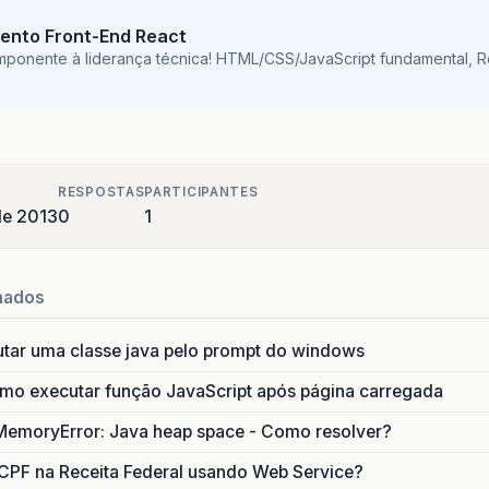
ento Front-End React
mponente à liderança técnica! HTML/CSS/JavaScript fundamental, 
RESPOSTAS
PARTICIPANTES
de 2013
0
1
nados
utar uma classe java pelo prompt do windows
o executar função JavaScript após página carregada
MemoryError: Java heap space - Como resolver?
CPF na Receita Federal usando Web Service?