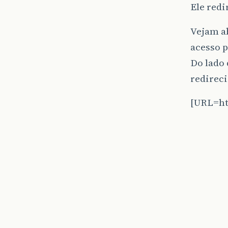
Ele redi
Vejam ab
acesso p
Do lado 
redireci
[URL=ht