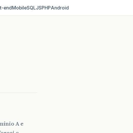
t‑end
Mobile
SQL
JS
PHP
Android
mínio A e
forcei o