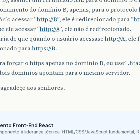
onamento do domínio B, apenas, para o protocolo h
ário acessar “
http://B
”, ele é redirecionado para “
ht
e ele acessar “
http://A
”, ele não é redirecionado.
aria de que quando o usuário acessase
http://A
, ele 
ionado para
https://B
.
ra forçar o https apenas no domínio B, eu usei .hta
 dois domínios apontam para o mesmo servidor.
 agradeço aos senhores.
ento Front-End React
mponente à liderança técnica! HTML/CSS/JavaScript fundamental, 