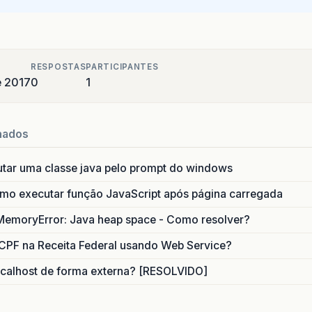
RESPOSTAS
PARTICIPANTES
e 2017
0
1
nados
utar uma classe java pelo prompt do windows
o executar função JavaScript após página carregada
MemoryError: Java heap space - Como resolver?
CPF na Receita Federal usando Web Service?
calhost de forma externa? [RESOLVIDO]