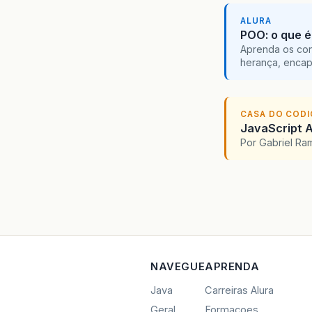
ALURA
POO: o que é
Aprenda os con
herança, encap
CASA DO COD
JavaScript A
Por Gabriel R
NAVEGUE
APRENDA
Java
Carreiras Alura
Geral
Formacoes