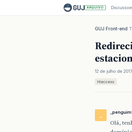
Discussoe
ARQUIVO
GUJ
Front-end
/
/
T
Redirec
estacio
12 de julho de 201
htaccess
_penguim
_
Olá, te
domínio 