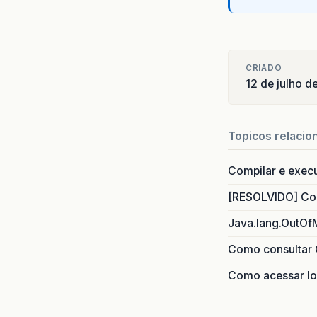
CRIADO
12 de julho d
Topicos relacio
Compilar e exec
[RESOLVIDO] Com
Java.lang.OutOf
Como consultar 
Como acessar lo