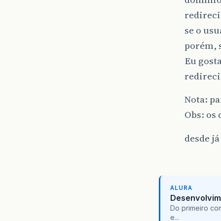
redireci
se o usu
porém, s
Eu gost
redirec
Nota: pa
Obs: os
desde já
ALURA
Desenvolvim
Do primeiro co
e...