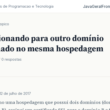
Java
Geral
Fron
s de Programacao e Tecnologia
opico
ionando para outro domínio
nado no mesma hospedagem
7
0 respostas
12 de julho de 2017
nho uma hospedagem que possui dois domínios (do
B), assinei um certificado SSL para o domínio B e 