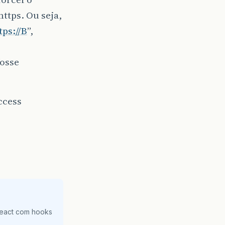
ttps. Ou seja,
tps://B
”,
fosse
ccess
React com hooks