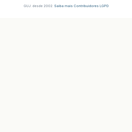
GUJ: desde 2002.
·
Saiba mais
·
Contribuidores
·
LGPD