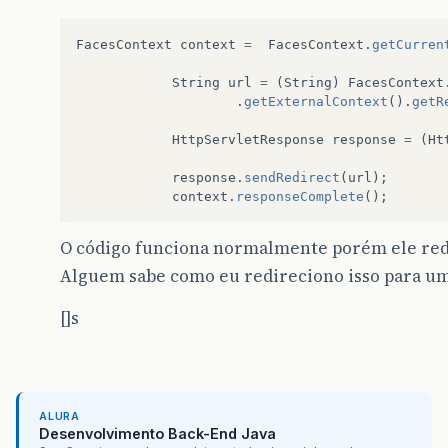
FacesContext
context
=
FacesContext
.
getCurren
String
url
=
(
String
)
FacesContext
.
getExternalContext
().
getR
HttpServletResponse
response
=
(
Ht
response
.
sendRedirect
(
url
);
context
.
responseComplete
();
O código funciona normalmente porém ele red
Alguem sabe como eu redireciono isso para um
[]s
ALURA
Desenvolvimento Back-End Java