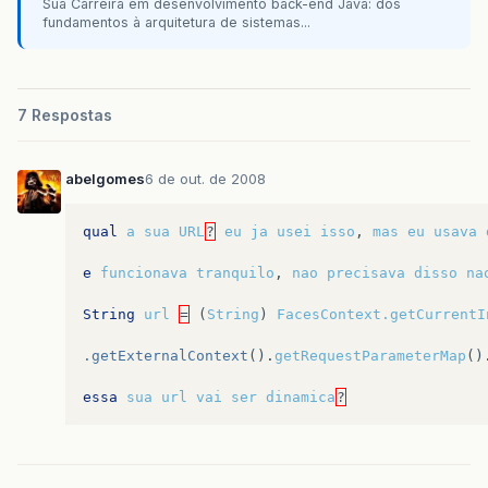
Sua Carreira em desenvolvimento back-end Java: dos
fundamentos à arquitetura de sistemas...
7 Respostas
abelgomes
6 de out. de 2008
qual
a
sua
URL
?
eu
ja
usei
isso
,
mas
eu
usava
e
funcionava
tranquilo
,
nao
precisava
disso
na
String
url
=
(
String
)
FacesContext.getCurrentI
.getExternalContext
().
getRequestParameterMap
()
essa
sua
url
vai
ser
dinamica
?