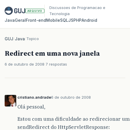
Discussoes de Programacao e
ARQUIVO
Tecnologia
Java
Geral
Front‑end
Mobile
SQL
JS
PHP
Android
GUJ
/
Java
/
Topico
Redirect em uma nova janela
6 de outubro de 2008
7 respostas
cristiano.andrade
6 de outubro de 2008
Olá pessoal,
Estou com uma dificuldade ao redirecionar um
sendRedirect do HttpServletResponse: