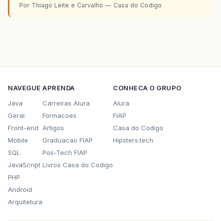
Por Thiago Leite e Carvalho — Casa do Codigo
NAVEGUE
APRENDA
CONHECA O GRUPO
Java
Carreiras Alura
Alura
Geral
Formacoes
FIAP
Front-end
Artigos
Casa do Codigo
Mobile
Graduacao FIAP
Hipsters.tech
SQL
Pos-Tech FIAP
JavaScript
Livros Casa do Codigo
PHP
Android
Arquitetura