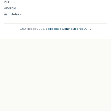
PHP
Android
Arquitetura
GUJ: desde 2002.
·
Saiba mais
·
Contribuidores
·
LGPD