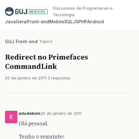
Discussoes de Programacao e
ARQUIVO
Tecnologia
Java
Geral
Front‑end
Mobile
SQL
JS
PHP
Android
GUJ
/
Front-end
/
Topico
Redirect no Primefaces
CommandLink
20 de janeiro de 2011
3 respostas
edudebom
20 de janeiro de 2011
E
Olá pessoal.
Tenho o seguinte: