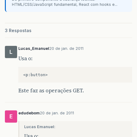
HTML/CSS/JavaScript fundamental, React com hooks e...
3 Respostas
Lucas_Emanuel
20 de jan. de 2011
L
Usa o:
Este faz as operações GET.
edudebom
20 de jan. de 2011
E
Lucas Emanuel:
Usa o: