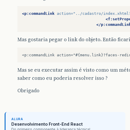
<p:commandLink
action=
"../cadastro/index.xhtml
<f:setProp
</p:commandLin
Mas gostaria pegar o link do objeto. Então ficari
Mas se eu executar assim é visto como um mét
saber como eu poderia resolver isso ?
Obrigado
ALURA
Desenvolvimento Front-End React
Do primeiro componente à liderança técnica!