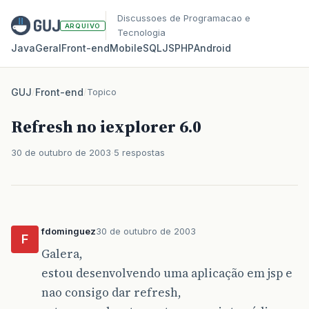
Discussoes de Programacao e
ARQUIVO
Tecnologia
Java
Geral
Front‑end
Mobile
SQL
JS
PHP
Android
GUJ
/
Front-end
/
Topico
Refresh no iexplorer 6.0
30 de outubro de 2003
5 respostas
fdominguez
30 de outubro de 2003
F
Galera,
estou desenvolvendo uma aplicação em jsp e
nao consigo dar refresh,