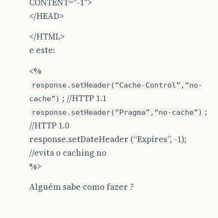
CONTENT="-1">
</HEAD>
</HTML>
e este:
<%
response.setHeader(“Cache-Control”,“no-
; //HTTP 1.1
cache”)
;
response.setHeader(“Pragma”,“no-cache”)
//HTTP 1.0
response.setDateHeader (“Expires”, -1);
//evita o caching no
%>
Alguém sabe como fazer ?