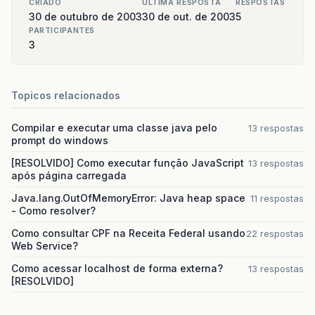
CRIADO
ULTIMA RESPOSTA
RESPOSTAS
30 de outubro de 2003
30 de out. de 2003
5
PARTICIPANTES
3
Topicos relacionados
Compilar e executar uma classe java pelo
13 respostas
prompt do windows
[RESOLVIDO] Como executar função JavaScript
13 respostas
após página carregada
Java.lang.OutOfMemoryError: Java heap space
11 respostas
- Como resolver?
Como consultar CPF na Receita Federal usando
22 respostas
Web Service?
Como acessar localhost de forma externa?
13 respostas
[RESOLVIDO]