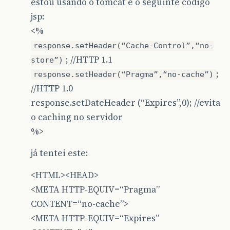
estou usando o tomcat e o seguinte código
jsp:
<%
response.setHeader(“Cache-Control”,“no-
; //HTTP 1.1
store”)
;
response.setHeader(“Pragma”,“no-cache”)
//HTTP 1.0
response.setDateHeader (“Expires”,0); //evita
o caching no servidor
%>
já tentei este:
<HTML><HEAD>
<META HTTP-EQUIV=“Pragma”
CONTENT=“no-cache”>
<META HTTP-EQUIV=“Expires”