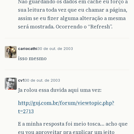
Não guardando os dados em cache eu forço a
sua leitura toda vez que eu chamar a página,
assim se eu fizer alguma alteração a mesma
será mostrada. Ocorrendo o “Refresh”.
cariocathi
30 de out. de 2003
isso mesmo
cv1
30 de out. de 2003
Ja rolou essa duvida aqui uma vez:
http://guj.com.br/forum/viewtopic.php?
t=2713
E a minha resposta foi meio tosca… acho que
eu vou aproveitar pra explicar um jeito