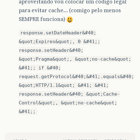
aproveitando vou colocar um código legal
para evitar cache… (comigo pelo menos
SEMPRE funciona)
response.setDateHeader&#40;
&quot;Expires&quot;, 0 &#41;;
response.setHeader&#40;
&quot;Pragma&quot;, &quot;no-cache&quot;
&#41;; if &#40;
request.getProtocol&#40;&#41;.equals&#40;
&quot;HTTP/1.1&quot; &#41; &#41;
response.setHeader&#40; &quot;Cache-
Control&quot;, &quot;no-cache&quot;
&#41;;