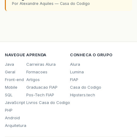
Por Alexandre Aquiles — Casa do Codigo
NAVEGUE
APRENDA
CONHECA O GRUPO
Java
Carreiras Alura
Alura
Geral
Formacoes
Lumina
Front-end
Artigos
FIAP
Mobile
Graduacao FIAP
Casa do Codigo
SQL
Pos-Tech FIAP
Hipsters.tech
JavaScript
Livros Casa do Codigo
PHP
Android
Arquitetura