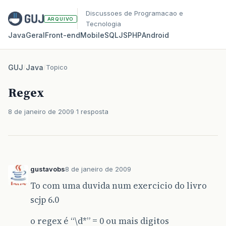
Discussoes de Programacao e
ARQUIVO
Tecnologia
Java
Geral
Front‑end
Mobile
SQL
JS
PHP
Android
GUJ
/
Java
/
Topico
Regex
8 de janeiro de 2009
1 resposta
gustavobs
8 de janeiro de 2009
To com uma duvida num exercicio do livro
scjp 6.0
o regex é “\d*” = 0 ou mais digitos