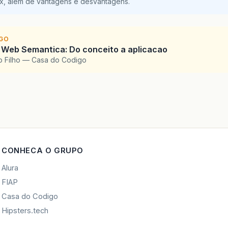
ix, além de vantagens e desvantagens.
IGO
 Web Semantica: Do conceito a aplicacao
o Filho — Casa do Codigo
CONHECA O GRUPO
Alura
FIAP
Casa do Codigo
Hipsters.tech