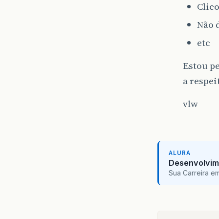
Clico
Não 
etc
Estou p
a respeit
vlw
ALURA
Desenvolvim
Sua Carreira e