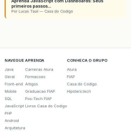
Aprenda JavaScript com Dashboards: Seus
primeiros passos...
Por Lucas Tauil — Casa do Codigo
NAVEGUE
APRENDA
CONHECA O GRUPO
Java
Carreiras Alura
Alura
Geral
Formacoes
FIAP
Front-end
Artigos
Casa do Codigo
Mobile
Graduacao FIAP
Hipsters.tech
SQL
Pos-Tech FIAP
JavaScript
Livros Casa do Codigo
PHP
Android
Arquitetura