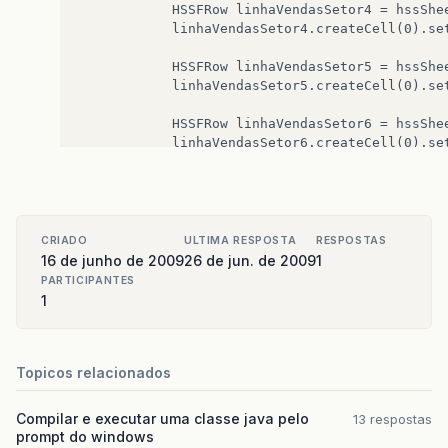
			HSSFRow linhaVendasSetor4 = hssSheetVendasSetor.createRow(4);

			linhaVendasSetor4.createCell(0).setCellValue(new HSSFRichTextString("Nº Logradouro"));

			HSSFRow linhaVendasSetor5 = hssSheetVendasSetor.createRow(5);

			linhaVendasSetor5.createCell(0).setCellValue(new HSSFRichTextString("Venda"));

			HSSFRow linhaVendasSetor6 = hssSheetVendasSetor.createRow(6);

			linhaVendasSetor6.createCell(0).setCellValue(new HSSFRichTextString("Nº Operadores que Venderam"));

			HSSFRow linhaVendasSetor7 = hssSheetVendasSetor.createRow(7);

			linhaVendasSetor7.createCell(0).setCellValue(new HSSFRichTextString("Média total por operador"));

			HSSFRow linhaVendasSetor8 = hssSheetVendasSetor.createRow(8);

CRIADO
ULTIMA RESPOSTA
RESPOSTAS
16 de junho de 2009
26 de jun. de 2009
1
PARTICIPANTES
1
Topicos relacionados
Compilar e executar uma classe java pelo
13 respostas
prompt do windows