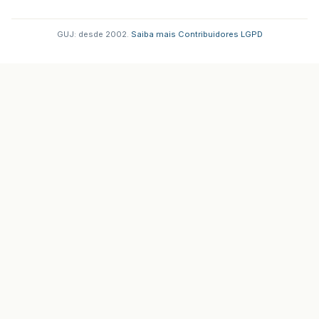
GUJ: desde 2002.
·
Saiba mais
·
Contribuidores
·
LGPD