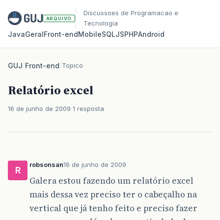
Discussoes de Programacao e
ARQUIVO
Tecnologia
Java
Geral
Front‑end
Mobile
SQL
JS
PHP
Android
GUJ
/
Front-end
/
Topico
Relatório excel
16 de junho de 2009
1 resposta
robsonsan
16 de junho de 2009
R
Galera estou fazendo um relatório excel
mais dessa vez preciso ter o cabeçalho na
vertical que já tenho feito e preciso fazer