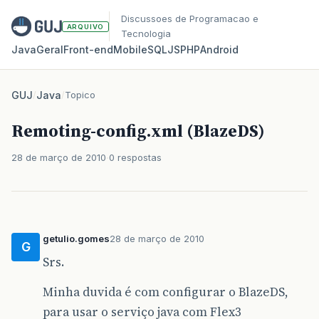
Discussoes de Programacao e
ARQUIVO
Tecnologia
Java
Geral
Front‑end
Mobile
SQL
JS
PHP
Android
GUJ
/
Java
/
Topico
Remoting-config.xml (BlazeDS)
28 de março de 2010
0 respostas
getulio.gomes
28 de março de 2010
G
Srs.
Minha duvida é com configurar o BlazeDS,
para usar o serviço java com Flex3