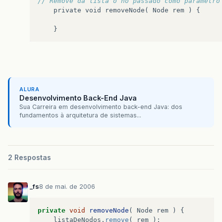
// Remove da lista o nó passado como parâmetro
private
void
removeNode
(
Node
rem
)
{
}
ALURA
Desenvolvimento Back-End Java
Sua Carreira em desenvolvimento back-end Java: dos
fundamentos à arquitetura de sistemas...
2 Respostas
_fs
8 de mai. de 2006
private
void
removeNode
(
Node
rem
)
{
listaDeNodos
.
remove
(
rem
);