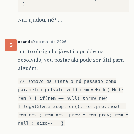
}
Não ajudou, né? …
saunde
9 de mai. de 2006
S
muito obrigado, já está o problema
resolvido, vou postar aki pode ser útil para
alguém.
// Remove da lista o nó passado como
parâmetro private void removeNode( Node
rem ) { if(rem == null) throw new
IllegalStateException(); rem.prev.next =
rem.next; rem.next.prev = rem.prev; rem =
null ; size-- ; }