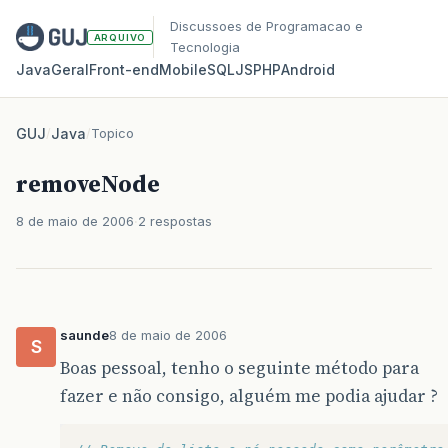
Discussoes de Programacao e
ARQUIVO
Tecnologia
Java
Geral
Front‑end
Mobile
SQL
JS
PHP
Android
GUJ
/
Java
/
Topico
removeNode
8 de maio de 2006
2 respostas
saunde
8 de maio de 2006
S
Boas pessoal, tenho o seguinte método para
fazer e não consigo, alguém me podia ajudar ?