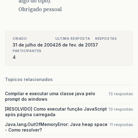
algo do tipo).
Obrigado pessoal
CRIADO
ULTIMA RESPOSTA
RESPOSTAS
31 de julho de 2004
26 de fev. de 2013
7
PARTICIPANTES
4
Topicos relacionados
Compilar e executar uma classe java pelo
13 respostas
prompt do windows
[RESOLVIDO] Como executar função JavaScript
13 respostas
após página carregada
Java.lang.OutOfMemoryError: Java heap space
11 respostas
- Como resolver?