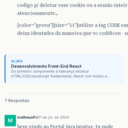
codigo p/ deletar esse cookie ou a sessão inteira
atenciosamente...
[color="green"][size="11"]utilize a tag CODE em
deixa identados da maneira que vc codificou - m
ALURA
Desenvolvimento Front-End React
Do primeiro componente à liderança técnica!
HTML/CSS/JavaScript fundamental, React com hooks e...
7 Respostas
matheusPJ
31 de jul. de 2004
M
bem-vindo ao Portal Java javatux, tu pode