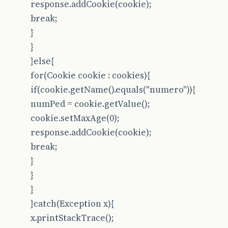
response.addCookie(cookie);
break;
}
}
}else{
for(Cookie cookie : cookies){
if(cookie.getName().equals("numero")){
numPed = cookie.getValue();
cookie.setMaxAge(0);
response.addCookie(cookie);
break;
}
}
}
}catch(Exception x){
x.printStackTrace();