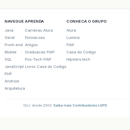
NAVEGUE
APRENDA
CONHECA O GRUPO
Java
Carreiras Alura
Alura
Geral
Formacoes
Lumina
Front-end
Artigos
FIAP
Mobile
Graduacao FIAP
Casa do Codigo
SQL
Pos-Tech FIAP
Hipsters.tech
JavaScript
Livros Casa do Codigo
PHP
Android
Arquitetura
GUJ: desde 2002.
·
Saiba mais
·
Contribuidores
·
LGPD