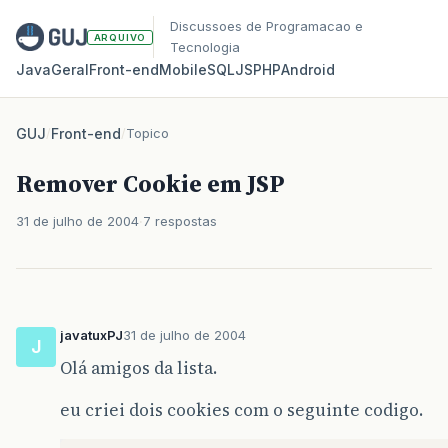
Discussoes de Programacao e
ARQUIVO
Tecnologia
Java
Geral
Front‑end
Mobile
SQL
JS
PHP
Android
GUJ
/
Front-end
/
Topico
Remover Cookie em JSP
31 de julho de 2004
7 respostas
javatuxPJ
31 de julho de 2004
J
Olá amigos da lista.
eu criei dois cookies com o seguinte codigo.