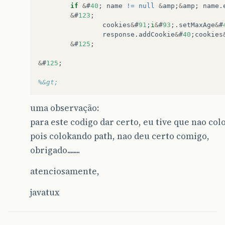
if
&
#
40
;
name
!=
null
&
amp
;
&
amp
;
name
.
&
#
123
;
cookies
&
#
91
;
i
&
#
93
;.
setMaxAge
&
#
response
.
addCookie
&
#
40
;
cookies
&
#
125
;
&
#
125
;
%&gt;
uma observação:
para este codigo dar certo, eu tive que nao col
pois colokando path, nao deu certo comigo,
obrigado........
atenciosamente,
javatux