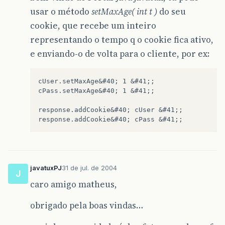
usar o método
setMaxAge( int t )
do seu
cookie, que recebe um inteiro
representando o tempo q o cookie fica ativo,
e enviando-o de volta para o cliente, por ex:
cUser.setMaxAge&#40; 1 &#41;;

cPass.setMaxAge&#40; 1 &#41;;

response.addCookie&#40; cUser &#41;; 

javatuxPJ
31 de jul. de 2004
J
caro amigo matheus,
obrigado pela boas vindas…