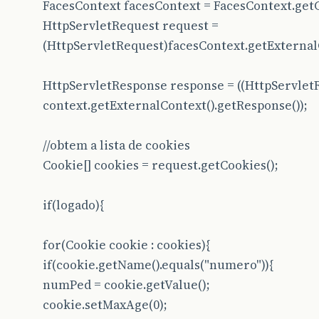
FacesContext facesContext = FacesContext.get
HttpServletRequest request =
(HttpServletRequest)facesContext.getExternalC
HttpServletResponse response = ((HttpServlet
context.getExternalContext().getResponse());
//obtem a lista de cookies
Cookie[] cookies = request.getCookies();
if(logado){
for(Cookie cookie : cookies){
if(cookie.getName().equals("numero")){
numPed = cookie.getValue();
cookie.setMaxAge(0);