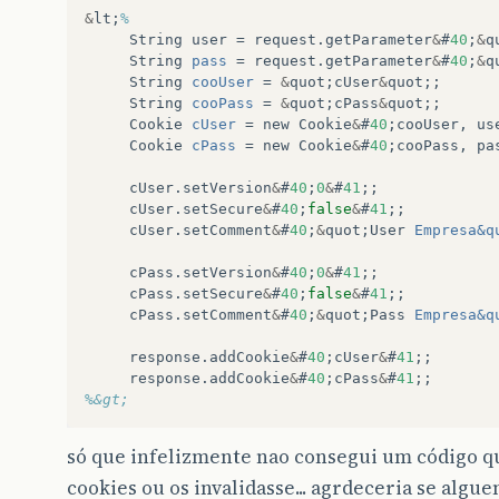
&
lt
;
%
String
user
=
request
.
getParameter
&
#
40
;
&
q
String
pass
=
request
.
getParameter
&
#
40
;
&
q
String
cooUser
=
&
quot
;
cUser
&
quot
;;
String
cooPass
=
&
quot
;
cPass
&
quot
;;
Cookie
cUser
=
new
Cookie
&
#
40
;
cooUser
,
us
Cookie
cPass
=
new
Cookie
&
#
40
;
cooPass
,
pa
cUser
.
setVersion
&
#
40
;
0
&
#
41
;;
cUser
.
setSecure
&
#
40
;
false
&
#
41
;;
cUser
.
setComment
&
#
40
;
&
quot
;
User
Empresa&q
cPass
.
setVersion
&
#
40
;
0
&
#
41
;;
cPass
.
setSecure
&
#
40
;
false
&
#
41
;;
cPass
.
setComment
&
#
40
;
&
quot
;
Pass
Empresa&q
response
.
addCookie
&
#
40
;
cUser
&
#
41
;;
response
.
addCookie
&
#
40
;
cPass
&
#
41
;;
%&gt;
só que infelizmente nao consegui um código q
cookies ou os invalidasse... agrdeceria se alg