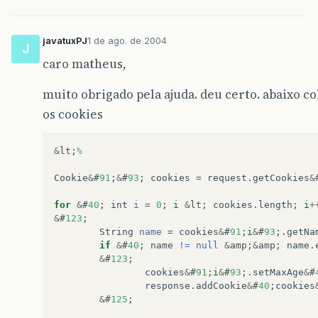
javatuxPJ
1 de ago. de 2004
J
caro matheus,
muito obrigado pela ajuda. deu certo. abaixo co
os cookies
&
lt
;
%
Cookie
&
#
91
;
&
#
93
;
cookies
=
request
.
getCookies
&
for
&
#
40
;
int
i
=
0
;
i
&
lt
;
cookies
.
length
;
i
+
&
#
123
;
String
name
=
cookies
&
#
91
;
i
&
#
93
;.
getNa
if
&
#
40
;
name
!=
null
&
amp
;
&
amp
;
name
.
&
#
123
;
cookies
&
#
91
;
i
&
#
93
;.
setMaxAge
&
#
response
.
addCookie
&
#
40
;
cookies
&
#
125
;