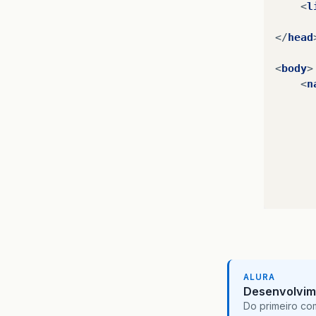
<
l
</
head
<
body
>
<
n
ALURA
Desenvolvim
Do primeiro co