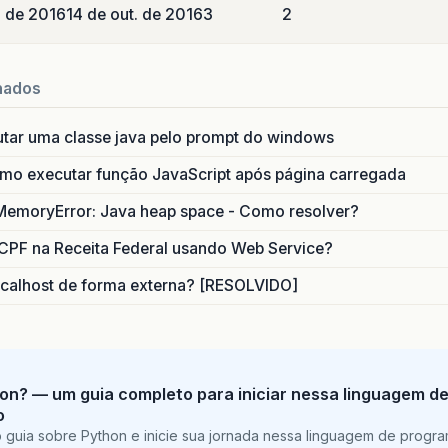
o de 2016
14 de out. de 2016
3
2
nados
utar uma classe java pelo prompt do windows
o executar função JavaScript após página carregada
MemoryError: Java heap space - Como resolver?
CPF na Receita Federal usando Web Service?
calhost de forma externa? [RESOLVIDO]
on? — um guia completo para iniciar nessa linguagem d
o
 guia sobre Python e inicie sua jornada nessa linguagem de progr