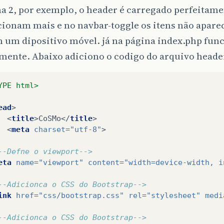
a 2, por exemplo, o header é carregado perfeitame
cionam mais e no navbar-toggle os itens não apare
m um dipositivo móvel. já na página index.php fun
mente. Abaixo adiciono o codigo do arquivo heade
YPE html>
ead
>
<
title
>
CoSMo
</
title
>
<
meta
charset
=
"utf-8"
>
--Defne o viewport-->
eta
name
=
"viewport"
content
=
"width=device-width, i
--Adicionca o CSS do Bootstrap-->
ink
href
=
"css/bootstrap.css"
rel
=
"stylesheet"
medi
--Adicionca o CSS do Bootstrap-->