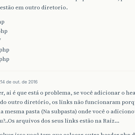
estão em outro diretorio.
hp
php
/
.php
.php
2
14 de out. de 2016
r, ai é que está o problema, se você adicionar o he
do outro diretório, os links não funcionaram porq
na mesma pasta (Na subpasta) onde você o adiciono
?..Os arquivos dos seus links estão na Raiz…
olver isso você tem que colocar outra header.php d