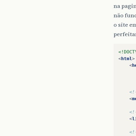
na pagin
não fun
o site e
perfeita
<!DOCT
<
html
>
<
h
<!
<
m
<!
<
l
<!