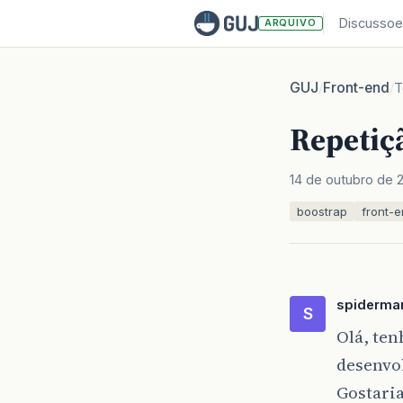
Discussoe
ARQUIVO
GUJ
Front-end
/
/
T
Repetiç
14 de outubro de 
boostrap
front-
spiderma
S
Olá, ten
desenvo
Gostari