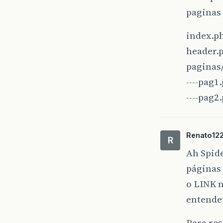
paginas 
index.p
header.
paginas
----pag1
----pag2
Renato12
R
Ah Spide
páginas 
o LINK 
entendeu
Para res