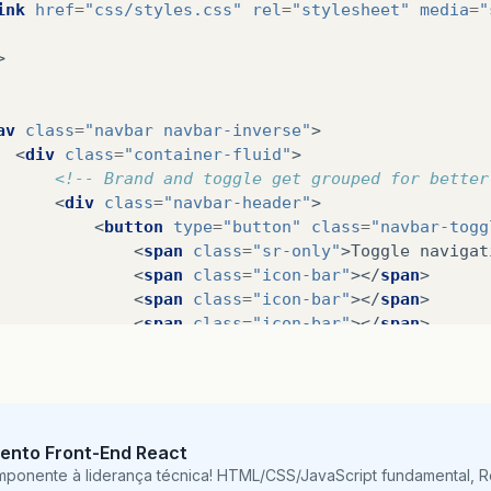
ink
href
=
"css/styles.css"
rel
=
"stylesheet"
media
=
"
>
av
class
=
"navbar navbar-inverse"
>
<
div
class
=
"container-fluid"
>
<!-- Brand and toggle get grouped for better
<
div
class
=
"navbar-header"
>
<
button
type
=
"button"
class
=
"navbar-togg
<
span
class
=
"sr-only"
>
Toggle navigat
<
span
class
=
"icon-bar"
></
span
>
<
span
class
=
"icon-bar"
></
span
>
<
span
class
=
"icon-bar"
></
span
>
</
button
>
<
a
class
=
"navbar-brand"
href
=
"#"
>
CoSMo
</
</
div
>
<!-- Collect the nav links, forms, and other
ento Front-End React
<
div
class
=
"collapse navbar-collapse"
id
=
"bs
mponente à liderança técnica! HTML/CSS/JavaScript fundamental, 