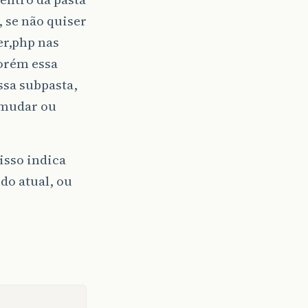
, se não quiser
er,php nas
porém essa
ssa subpasta,
e mudar ou
isso indica
do atual, ou