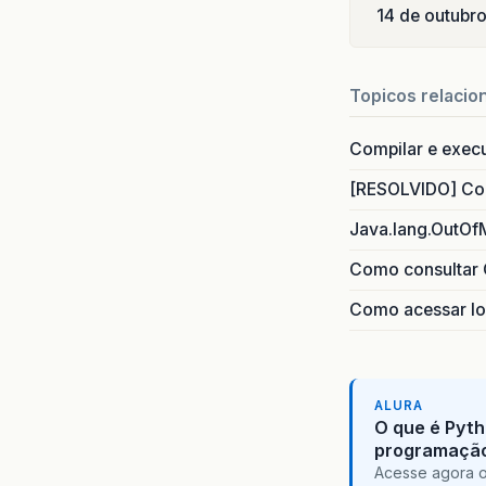
14 de outubr
Topicos relacio
Compilar e exec
[RESOLVIDO] Com
Java.lang.OutOf
Como consultar 
Como acessar lo
ALURA
O que é Pyth
programaçã
Acesse agora o