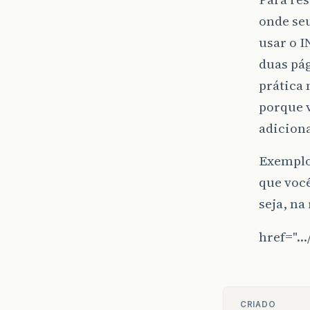
onde seu
usar o I
duas pág
prática 
porque v
adicion
Exemplo:
que você
seja, na
href="…/
CRIADO