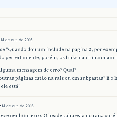
<
ul
class
=
"nav navbar-nav navbar-left"
>
<
li
><
a
href
=
"system.php"
>
Home
</
a
></
l
<
li
><
a
href
=
"#"
>
Contact
</
a
></
li
>
</
ul
>
<
ul
class
=
"nav navbar-nav navbar-right"
>
<
li
><
a
href
=
"logoff.php"
><
span
class
</
ul
>
2
14 de out. de 2016
</
div
>
<!-- /.navbar-collapse -->
</
div
>
<!-- /.container-fluid -->
se “Quando dou um include na pagina 2, por exemp
nav
>
do perfeitamente, porém, os links não funcionam 
--Java script-->
cript
src
=
"js/jquery-3.1.1.min.js"
></
script
>
alguma mensagem de erro? Qual?
cript
src
=
"js/bootstrap.js"
></
script
>
y
>
outras páginas estão na raiz ou em subpastas? E o 
l
>
 ele está?
n
14 de out. de 2016
rece nenhum erro. O header.php esta no raiz, por