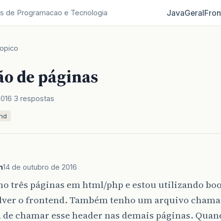
Java
Geral
Fron
s de Programacao e Tecnologia
opico
ão de páginas
2016
3 respostas
end
n
14 de outubro de 2016
ho três páginas em html/php e estou utilizando boo
lver o frontend. Também tenho um arquivo chama
a de chamar esse header nas demais páginas. Qua