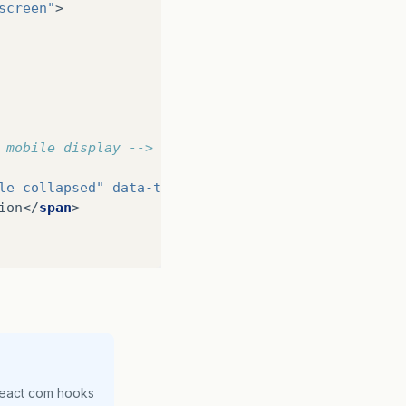
screen"
>
 mobile display -->
le collapsed"
data-toggle
=
"collapse"
data-target
=
"
ion
</
span
>
a
>
 content for toggling -->
-example-navbar-collapse-1"
>
React com hooks