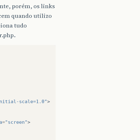
nte, porém, os links
cem quando utilizo
ciona tudo
r.php.
nitial-scale=1.0"
>
a
=
"screen"
>