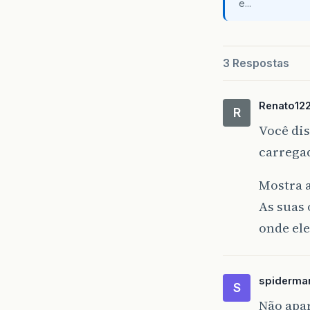
e...
3 Respostas
Renato12
R
Você dis
</
carrega
<!
<
s
Mostra 
<
s
</
bod
As suas 
</
htm
onde ele
spiderma
S
Não apa