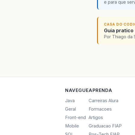
e para que serv
CASA DO COD
Guia pratico
Por Thiago da 
NAVEGUE
APRENDA
Java
Carreiras Alura
Geral
Formacoes
Front-end
Artigos
Mobile
Graduacao FIAP
SQL
Pos-Tech FIAP