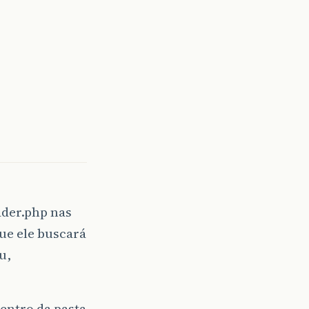
ader.php nas
ue ele buscará
u,
entro da pasta