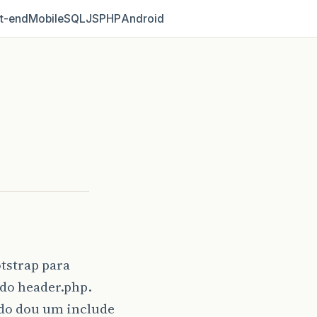
t‑end
Mobile
SQL
JS
PHP
Android
tstrap para
do header.php.
ndo dou um include