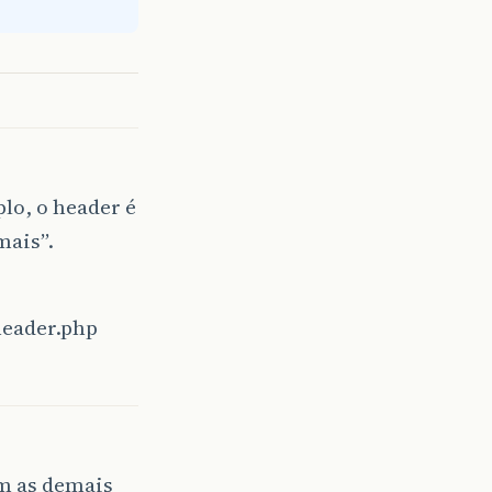
i
>
=
"glyphicon glyphicon-user"
></
span
>
 Sign Up
</
a
></
l
lo, o header é
mais”.
header.php
ém as demais