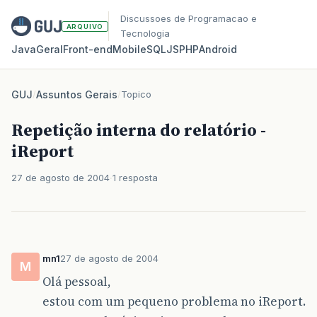
Discussoes de Programacao e
ARQUIVO
Tecnologia
Java
Geral
Front‑end
Mobile
SQL
JS
PHP
Android
GUJ
/
Assuntos Gerais
/
Topico
Repetição interna do relatório -
iReport
27 de agosto de 2004
1 resposta
mn1
27 de agosto de 2004
M
Olá pessoal,
estou com um pequeno problema no iReport.