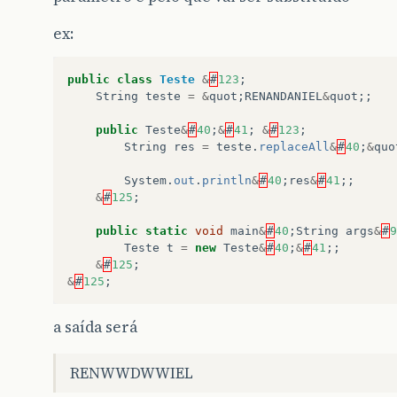
ex:
public
class
Teste
&
#
123
;
String
teste
=
&
quot
;
RENANDANIEL
&
quot
;;
public
Teste
&
#
40
;
&
#
41
;
&
#
123
;
String
res
=
teste
.
replaceAll
&
#
40
;
&
quo
System
.
out
.
println
&
#
40
;
res
&
#
41
;;
&
#
125
;
public
static
void
main
&
#
40
;
String
args
&
#
9
Teste
t
=
new
Teste
&
#
40
;
&
#
41
;;
&
#
125
;
&
#
125
;
a saída será
RENWWDWWIEL