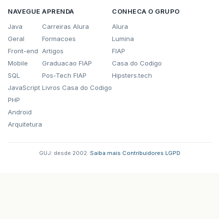
NAVEGUE
APRENDA
CONHECA O GRUPO
Java
Carreiras Alura
Alura
Geral
Formacoes
Lumina
Front-end
Artigos
FIAP
Mobile
Graduacao FIAP
Casa do Codigo
SQL
Pos-Tech FIAP
Hipsters.tech
JavaScript
Livros Casa do Codigo
PHP
Android
Arquitetura
GUJ: desde 2002.
·
Saiba mais
·
Contribuidores
·
LGPD