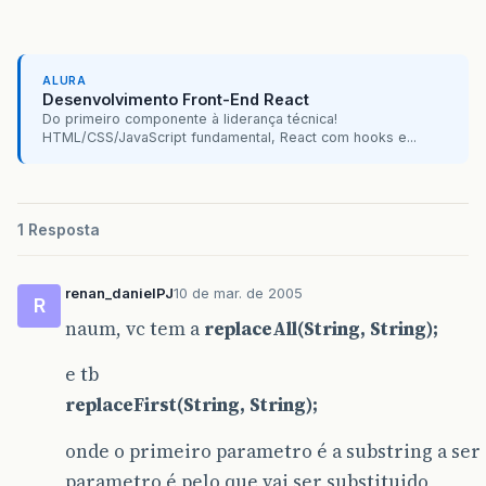
ALURA
Desenvolvimento Front-End React
Do primeiro componente à liderança técnica!
HTML/CSS/JavaScript fundamental, React com hooks e...
1 Resposta
renan_danielPJ
10 de mar. de 2005
R
naum, vc tem a
replaceAll(String, String);
e tb
replaceFirst(String, String);
onde o primeiro parametro é a substring a ser 
parametro é pelo que vai ser substituido