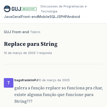
Discussoes de Programacao e
ARQUIVO
Tecnologia
Java
Geral
Front‑end
Mobile
SQL
JS
PHP
Android
GUJ
/
Front-end
/
Topico
Replace para String
10 de março de 2005
1 resposta
tiagofranklinPJ
10 de março de 2005
T
galera a função replace so funciona pra char,
existe alguma função que funcione para
String???