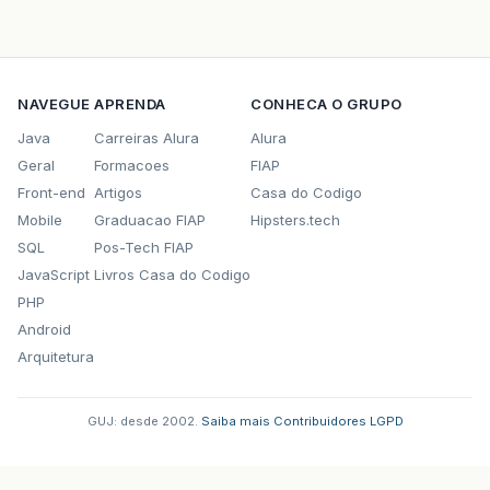
NAVEGUE
APRENDA
CONHECA O GRUPO
Java
Carreiras Alura
Alura
Geral
Formacoes
FIAP
Front-end
Artigos
Casa do Codigo
Mobile
Graduacao FIAP
Hipsters.tech
SQL
Pos-Tech FIAP
JavaScript
Livros Casa do Codigo
PHP
Android
Arquitetura
GUJ: desde 2002.
·
Saiba mais
·
Contribuidores
·
LGPD