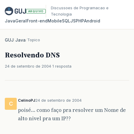
Discussoes de Programacao e
ARQUIVO
Tecnologia
Java
Geral
Front‑end
Mobile
SQL
JS
PHP
Android
GUJ
/
Java
/
Topico
Resolvendo DNS
24 de setembro de 2004
1 resposta
CelinoPJ
24 de setembro de 2004
C
poisé… como faço pra resolver um Nome de
alto nivel pra um IP??