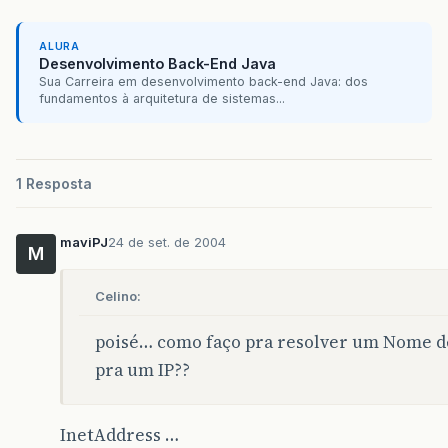
ALURA
Desenvolvimento Back-End Java
Sua Carreira em desenvolvimento back-end Java: dos
fundamentos à arquitetura de sistemas...
1 Resposta
maviPJ
24 de set. de 2004
M
Celino:
poisé… como faço pra resolver um Nome de
pra um IP??
InetAddress …