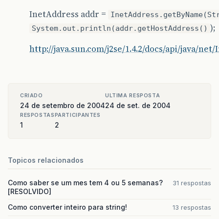
InetAddress addr =
InetAddress.getByName(St
);
System.out.println(addr.getHostAddress()
http://java.sun.com/j2se/1.4.2/docs/api/java/net
CRIADO
ULTIMA RESPOSTA
24 de setembro de 2004
24 de set. de 2004
RESPOSTAS
PARTICIPANTES
1
2
Topicos relacionados
Como saber se um mes tem 4 ou 5 semanas?
31 respostas
[RESOLVIDO]
Como converter inteiro para string!
13 respostas