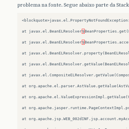
problema na fonte. Segue abaixo parte da Stac
<
blockquote
>
javax
.
el
.
PropertyNotFoundException
at
javax
.
el
.
BeanELResolver
$
BeanProperties
.
get
(
at
javax
.
el
.
BeanELResolver
$
BeanProperties
.
acce
at
javax
.
el
.
BeanELResolver
.
property
(
BeanELReso
at
javax
.
el
.
BeanELResolver
.
getValue
(
BeanELReso
at
javax
.
el
.
CompositeELResolver
.
getValue
(
Compo
at
org
.
apache
.
el
.
parser
.
AstValue
.
getValue
(
AstV
at
org
.
apache
.
el
.
ValueExpressionImpl
.
getValue
(
at
org
.
apache
.
jasper
.
runtime
.
PageContextImpl
.
p
at
org
.
apache
.
jsp
.
WEB_002dINF
.
jsp
.
account
.
myAc