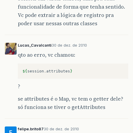
funcionalidade de forma que tenha sentido.
Vc pode extrair a lógica de registro pra
poder usar nessas outras classes
Lucas_Cavalcanti
30 de dez. de 2010
qto ao erro, vc chamou:
${
session
.
attributes
}
?
se attributes é o Map, vc tem o getter dele?
só funciona se tiver o getAttributes
felipe.brito87
30 de dez. de 2010
F