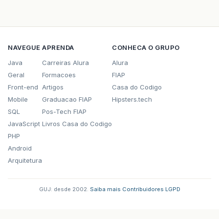
NAVEGUE
APRENDA
CONHECA O GRUPO
Java
Carreiras Alura
Alura
Geral
Formacoes
FIAP
Front-end
Artigos
Casa do Codigo
Mobile
Graduacao FIAP
Hipsters.tech
SQL
Pos-Tech FIAP
JavaScript
Livros Casa do Codigo
PHP
Android
Arquitetura
GUJ: desde 2002.
·
Saiba mais
·
Contribuidores
·
LGPD