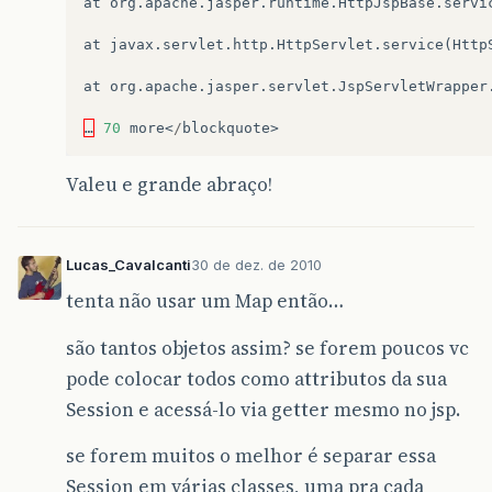
at
org
.
apache
.
jasper
.
runtime
.
HttpJspBase
.
servi
at
javax
.
servlet
.
http
.
HttpServlet
.
service
(
Http
at
org
.
apache
.
jasper
.
servlet
.
JspServletWrapper
…
70
more
<
/
blockquote
>
Valeu e grande abraço!
Lucas_Cavalcanti
30 de dez. de 2010
tenta não usar um Map então…
são tantos objetos assim? se forem poucos vc
pode colocar todos como attributos da sua
Session e acessá-lo via getter mesmo no jsp.
se forem muitos o melhor é separar essa
Session em várias classes, uma pra cada