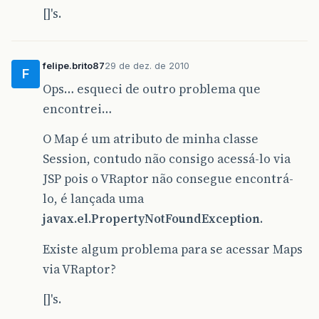
[]'s.
felipe.brito87
29 de dez. de 2010
F
Ops… esqueci de outro problema que
encontrei…
O Map é um atributo de minha classe
Session, contudo não consigo acessá-lo via
JSP pois o VRaptor não consegue encontrá-
lo, é lançada uma
javax.el.PropertyNotFoundException
.
Existe algum problema para se acessar Maps
via VRaptor?
[]'s.