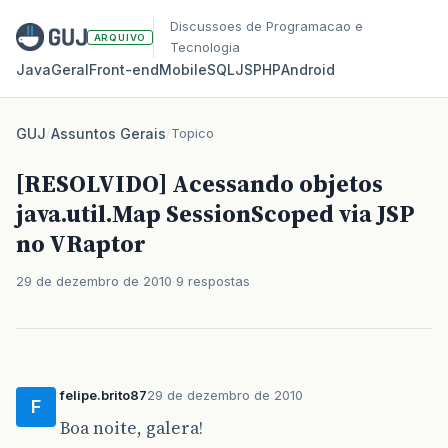
Discussoes de Programacao e
ARQUIVO
Tecnologia
Java
Geral
Front‑end
Mobile
SQL
JS
PHP
Android
GUJ
/
Assuntos Gerais
/
Topico
[RESOLVIDO] Acessando objetos
java.util.Map SessionScoped via JSP
no VRaptor
29 de dezembro de 2010
9 respostas
felipe.brito87
29 de dezembro de 2010
F
Boa noite, galera!