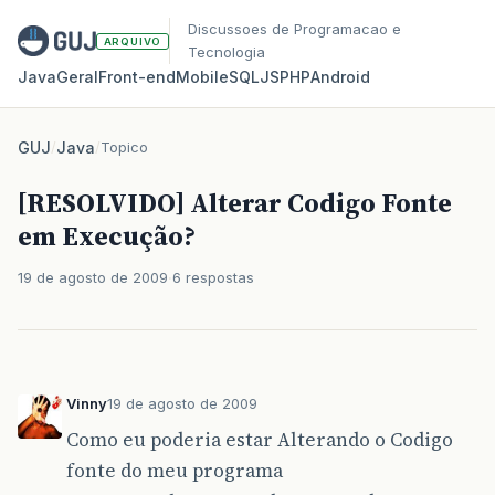
Discussoes de Programacao e
ARQUIVO
Tecnologia
Java
Geral
Front‑end
Mobile
SQL
JS
PHP
Android
GUJ
/
Java
/
Topico
[RESOLVIDO] Alterar Codigo Fonte
em Execução?
19 de agosto de 2009
6 respostas
Vinny
19 de agosto de 2009
Como eu poderia estar Alterando o Codigo
fonte do meu programa