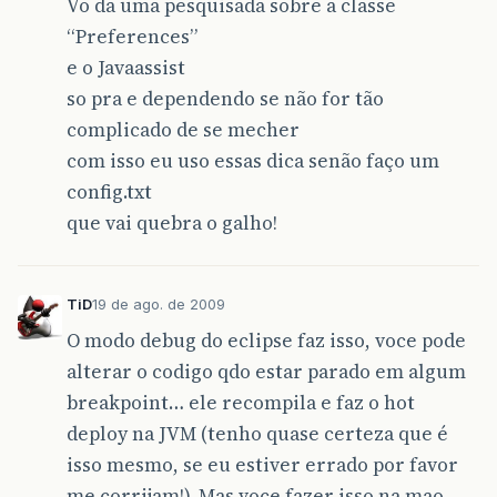
Vo da uma pesquisada sobre a classe
“Preferences”
e o Javaassist
so pra e dependendo se não for tão
complicado de se mecher
com isso eu uso essas dica senão faço um
config.txt
que vai quebra o galho!
TiD
19 de ago. de 2009
O modo debug do eclipse faz isso, voce pode
alterar o codigo qdo estar parado em algum
breakpoint… ele recompila e faz o hot
deploy na JVM (tenho quase certeza que é
isso mesmo, se eu estiver errado por favor
me corrijam!). Mas voce fazer isso na mao…