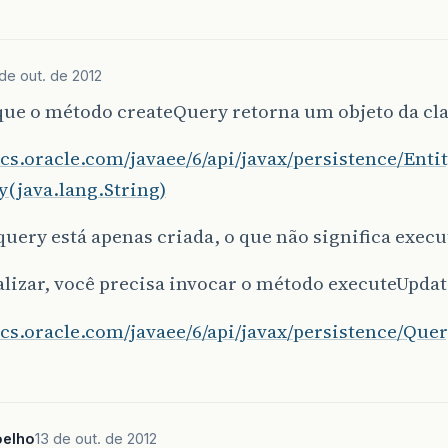
 de out. de 2012
que o método createQuery retorna um objeto da cl
ocs.oracle.com/javaee/6/api/javax/persistence/En
(java.lang.String)
query está apenas criada, o que não significa exe
alizar, você precisa invocar o método executeUpdat
ocs.oracle.com/javaee/6/api/javax/persistence/Qu
oelho
13 de out. de 2012