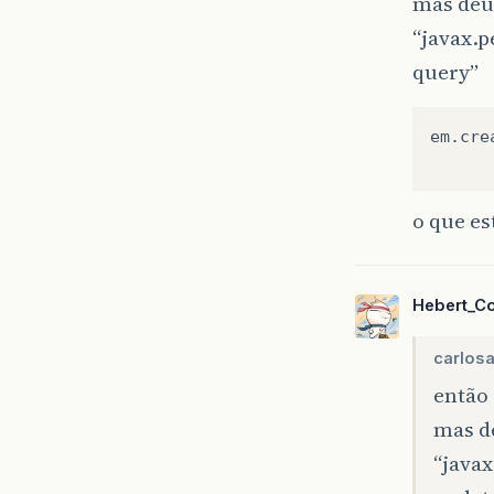
mas deu
“javax.
query”
em.cre
o que es
Hebert_C
carlosa
então 
mas d
“java