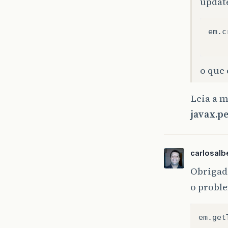
updat
em.c
o que 
Leia a 
javax.p
carlosalb
Obrigado
o proble