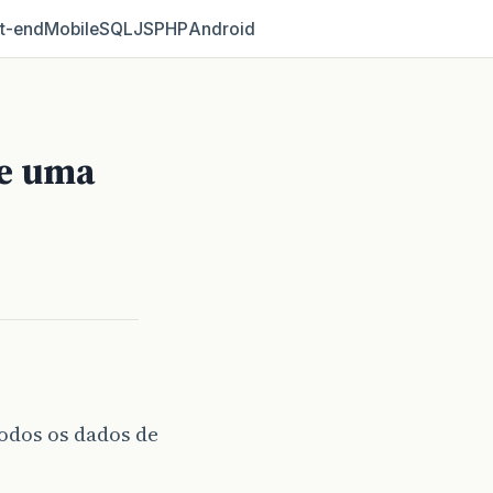
t‑end
Mobile
SQL
JS
PHP
Android
de uma
odos os dados de