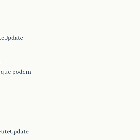
uteUpdate
u
s que podem
ecuteUpdate