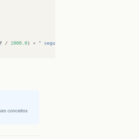
f
/
1000.0
)
+
" segundos em JDBC"
);
ses conceitos