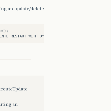
ng an update/delete
();

executeUpdate
uting an