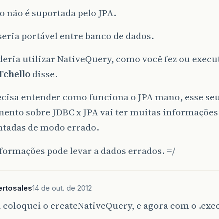
o não é suportada pelo JPA.
seria portável entre banco de dados.
eria utilizar NativeQuery, como você fez ou exec
Tchello
disse.
ecisa entender como funciona o JPA mano, esse se
mento sobre JDBC x JPA vai ter muitas informaçõe
ntadas de modo errado.
formações pode levar a dados errados. =/
ertosales
14 de out. de 2012
 coloquei o createNativeQuery, e agora com o .ex