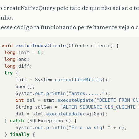
 o createNativeQuery pelo fato de que não sei se o 
inho.
 esse código ta funcionando perfeitamente veja o 
void
excluiTodosCliente
(
Cliente
cliente
)
{
long
init
=
0
;
long
end
;
long
diff
;
try
{
init
=
System
.
currentTimeMillis
();
open
();
System
.
out
.
println
(
"antes......"
);
int
del
=
stmt
.
executeUpdate
(
"DELETE FROM Cl
String
sqlGen
=
"ALTER SEQUENCE GEN_CLIENTE 
del
=
stmt
.
executeUpdate
(
sqlGen
);
}
catch
(
SQLException
e
)
{
System
.
out
.
println
(
"Erro na slq! "
+
e
);
}
finally
{