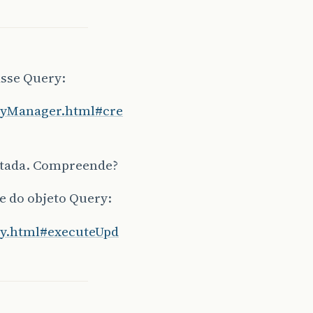
asse Query:
tityManager.html#cre
cutada. Compreende?
e do objeto Query:
ery.html#executeUpd