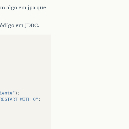
tem algo em jpa que
código em JDBC.
iente"
);
RESTART WITH 0"
;