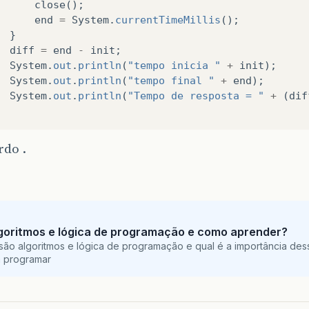
close
();
end
=
System
.
currentTimeMillis
();
}
diff
=
end
-
init
;
System
.
out
.
println
(
"tempo inicia "
+
init
);
System
.
out
.
println
(
"tempo final "
+
end
);
System
.
out
.
println
(
"Tempo de resposta = "
+
(
dif
rdo .
goritmos e lógica de programação e como aprender?
são algoritmos e lógica de programação e qual é a importância des
a programar