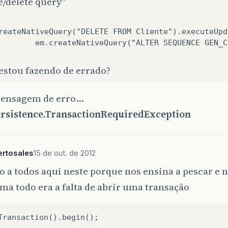
e/delete query”
reateNativeQuery("DELETE FROM Cliente").executeUpda
estou fazendo de errado?
mensagem de erro…
ersistence.TransactionRequiredException
ertosales
15 de out. de 2012
 a todos aqui neste porque nos ensina a pescar e n
ma todo era a falta de abrir uma transação