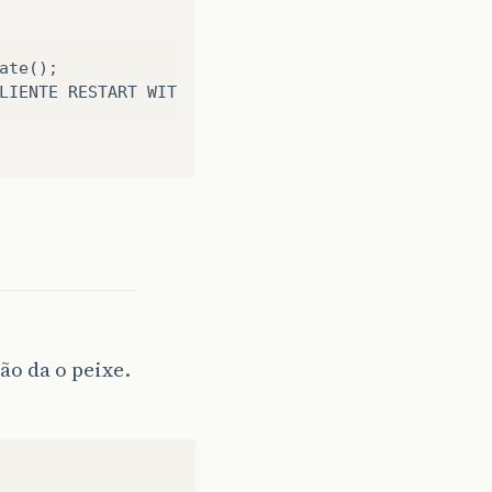
te();

ão da o peixe.