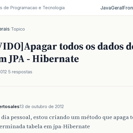
Java
Geral
Fron
s de Programacao e Tecnologia
rais
/
Topico
IDO]Apagar todos os dados 
m JPA - Hibernate
2012
5 respostas
ertosales
13 de outubro de 2012
dia pessoal, estou criando um método que apaga t
erminada tabela em jpa-Hibernate