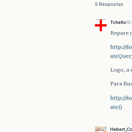
5 Respostas
Tchello
13
Repare 
http://d
ateQuery
Logo, a 
Para fin
http://d
ate()
Hebert_C