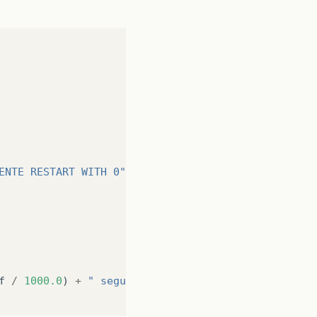
ENTE RESTART WITH 0"
);
f
/
1000.0
)
+
" segundos em JPA - Hibernate"
);