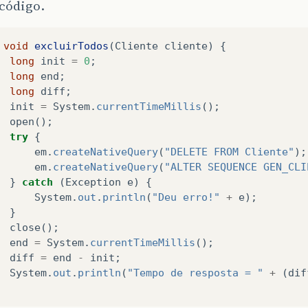
 código.
void
excluirTodos
(
Cliente
cliente
)
{
long
init
=
0
;
long
end
;
long
diff
;
init
=
System
.
currentTimeMillis
();
open
();
try
{
em
.
createNativeQuery
(
"DELETE FROM Cliente"
);
em
.
createNativeQuery
(
"ALTER SEQUENCE GEN_CLI
}
catch
(
Exception
e
)
{
System
.
out
.
println
(
"Deu erro!"
+
e
);
}
close
();
end
=
System
.
currentTimeMillis
();
diff
=
end
-
init
;
System
.
out
.
println
(
"Tempo de resposta = "
+
(
dif