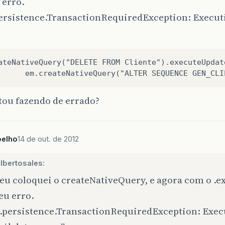
 erro.
persistence.TransactionRequiredException: Executi
ateNativeQuery("DELETE FROM Cliente").executeUpdate
tou fazendo de errado?
oelho
14 de out. de 2012
lbertosales:
eu coloquei o createNativeQuery, e agora com o .
eu erro.
x.persistence.TransactionRequiredException: Exec