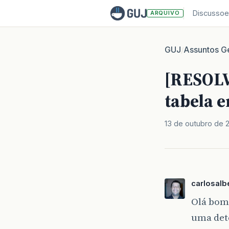
Discussoe
ARQUIVO
GUJ
Assuntos Ge
/
[RESOLV
tabela e
13 de outubro de 
carlosalb
Olá bom 
uma det