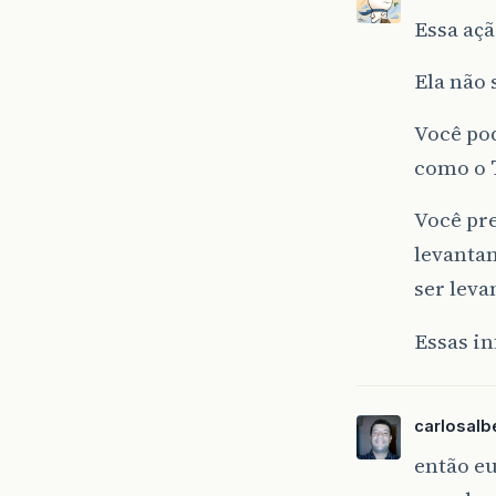
Essa açã
Ela não 
Você pod
como o
Você pr
levanta
ser leva
Essas in
carlosalb
então eu