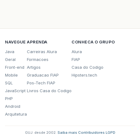
NAVEGUE
APRENDA
CONHECA O GRUPO
Java
Carreiras Alura
Alura
Geral
Formacoes
FIAP
Front-end
Artigos
Casa do Codigo
Mobile
Graduacao FIAP
Hipsters.tech
SQL
Pos-Tech FIAP
JavaScript
Livros Casa do Codigo
PHP
Android
Arquitetura
GUJ: desde 2002.
·
Saiba mais
·
Contribuidores
·
LGPD