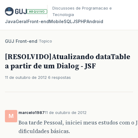
Discussoes de Programacao e
ARQUIVO
Tecnologia
Java
Geral
Front‑end
Mobile
SQL
JS
PHP
Android
GUJ
/
Front-end
/
Topico
[RESOLVIDO]Atualizando dataTable
a partir de um Dialog - JSF
11 de outubro de 2012
6 respostas
marcelo1987
11 de outubro de 2012
M
Boa tarde Pessoal, iniciei meus estudos com o
dificuldades básicas.