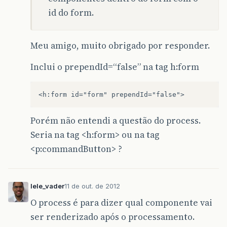
this
.
senha
=
senha
;
</
html
>
id do form.
}
public
String
getEmail
()
{
return
email
;
Meu amigo, muito obrigado por responder.
}
Inclui o prependId=“false” na tag h:form
public
void
setEmail
(
String
email
)
{
this
.
email
=
email
;
}
public
String
getAniversario
()
{
return
aniversario
;
Porém não entendi a questão do process.
}
Seria na tag <h:form> ou na tag
public
void
setAniversario
(
String
aniversa
<p:commandButton> ?
this
.
aniversario
=
aniversario
;
}
public
String
getTelefone
()
{
lele_vader
11 de out. de 2012
return
telefone
;
O process é para dizer qual componente vai
}
ser renderizado após o processamento.
public
void
setTelefone
(
String
telefone
)
{