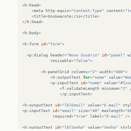
<
h
:
head
>
<
meta
http
-
equiv
=
"Content-Type"
content
=
"t
<
title
>
Usu
&
aacute
;
rio
</
title
>
</
h
:
head
>
<
h
:
body
>
<
h
:
form
id
=
"form"
>
<
p
:
dialog
header
=
"Novo Usuário"
id
=
"panel"
w
resizable
=
"false"
>
<
h
:
panelGrid
columns
=
"2"
width
=
"400"
>
<
h
:
outputText
for
=
"nome"
value
=
"No
<
p
:
inputText
id
=
"nome"
value
=
"#{us
<
f
:
validateLength
minimum
=
"2"
</
p
:
inputText
>
<
h
:
outputText
id
=
"lblEmail"
value
=
"E-mail"
sty
<
p
:
inputText
id
=
"email"
size
=
"40"
maxlength
=
"6
required
=
"true"
label
=
"E-mail"
/>
<
h
:
outputText
id
=
"lblSenha"
value
=
"Senha"
styl