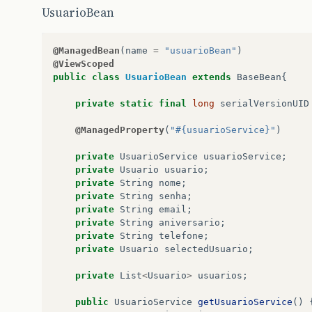
<
h
:
inputSecret
id
=
"senha"
size
=
"20"
required
=
"
UsuarioBean
maxlength
=
"20"
value
=
"#{usuario
<
h
:
outputText
id
=
"lblNiver"
value
=
"Aniversário
@ManagedBean
(
name
=
"usuarioBean"
)
<
p
:
inputMask
id
=
"aniversario"
mask
=
"99/99"
siz
@ViewScoped
required
=
"true"
label
=
"Aniversári
public
class
UsuarioBean
extends
BaseBean
{
<
h
:
outputText
id
=
"lblTelefone"
value
=
"Telefone
private
static
final
long
serialVersionUID
<
p
:
inputMask
type
=
"tel"
size
=
"16"
mask
=
"([tele
label
=
"Telefone"
required
=
"true"
@ManagedProperty
(
"#{usuarioService}"
)
<
p
:
commandButton
value
=
"Salvar"
up
private
UsuarioService
usuarioService
;
actionListener
=
"#
private
Usuario
usuario
;
private
String
nome
;
<
p
:
commandButton
title
=
"Clique Par
private
String
senha
;
private
String
email
;
<
p
:
message
for
=
"nome"
/>
private
String
aniversario
;
private
String
telefone
;
private
Usuario
selectedUsuario
;
</
h
:
panelGrid
>
private
List
<
Usuario
>
usuarios
;
</
p
:
dialog
>
public
UsuarioService
getUsuarioService
()
<
p
:
messages
id
=
"messages"
/>