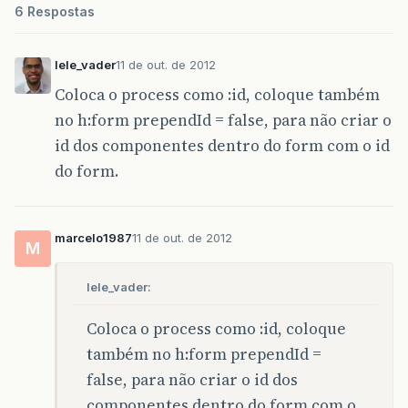
<
h
:
outputText
value
=
"#{usuario.ani
6 Respostas
</
p
:
column
>
}
<
p
:
column
sortBy
=
"#{usuario.telefone}"
>
public
List
<
Usuario
>
getUsuarios
()
{
lele_vader
11 de out. de 2012
<
f
:
facet
name
=
"header"
>
if
(
usuarios
==
null
){
<
h
:
outputText
value
=
"Telefone"
/>
Coloca o process como :id, coloque também
usuarios
=
usuarioService
.
getAllUs
</
f
:
facet
>
}
no h:form prependId = false, para não criar o
<
h
:
outputText
value
=
"#{usuario.tel
return
usuarios
;
id dos componentes dentro do form com o id
</
p
:
column
>
}
do form.
<
p
:
column
sortBy
=
"#{usuario.senha}"
>
public
String
getNome
()
{
<
f
:
facet
name
=
"header"
>
return
nome
;
<
h
:
outputText
value
=
"Senha"
/>
}
</
f
:
facet
>
marcelo1987
11 de out. de 2012
M
<
h
:
outputText
value
=
"#{usuario.sen
public
void
setNome
(
String
nome
)
{
</
p
:
column
>
this
.
nome
=
nome
;
lele_vader:
}
</
p
:
dataTable
>
<
p
:
commandButton
value
=
"Adicionar"
update
=
public
String
getSenha
()
{
Coloca o process como :id, coloque
</
p
:
panel
>
return
senha
;
também no h:form prependId =
}
</
h
:
form
>
false, para não criar o id dos
public
void
setSenha
(
String
senha
)
{
componentes dentro do form com o
</
h
:
body
>