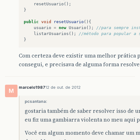
resetUsuario
();
</
h
:
panelGrid
>
}
</
p
:
dialog
>
public
void
resetUsuario
(){
usuario
=
new
Usuario
();
//para sempre ins
<
p
:
messages
id
=
"messages"
/>
listarUsuarios
();
//método para popular a 
}
<
p
:
panel
id
=
"display"
header
=
"Usuários"
st
<
p
:
dataTable
id
=
"tbl"
var
=
"usuario"
value
=
"#{u
Com certeza deve existir uma melhor prática p
selectionMode
=
"single"
paginator
=
consegui, e precisava de alguma forma resolver
<
p
:
column
id
=
"modelHeader"
sortBy
=
"#{usuar
<
f
:
facet
name
=
"header"
>
<
h
:
outputText
value
=
"Nome"
/>
marcelo1987
12 de out. de 2012
</
f
:
facet
>
M
<
h
:
outputText
value
=
"#{usuario.nom
</
p
:
column
>
pcsantana:
<
p
:
column
sortBy
=
"#{usuario.email}"
>
gostaria também de saber resolver isso de 
<
f
:
facet
name
=
"header"
>
eu fiz uma gambiarra violenta no meu aqui p
<
h
:
outputText
value
=
"Email"
/>
</
f
:
facet
>
<
h
:
outputText
value
=
"#{usuario.ema
Você em algum momento deve chamar um méto
</
p
:
column
>