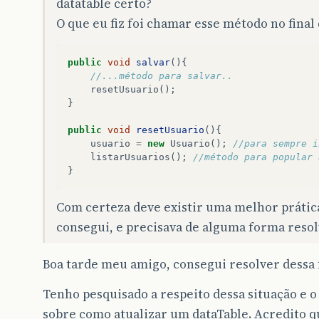
datatable certo?
<
p
:
column
sortBy
=
"#{usuario.aniversario}"
>
O que eu fiz foi chamar esse método no final
<
f
:
facet
name
=
"header"
>
<
h
:
outputText
value
=
"Aniversário"
/
</
f
:
facet
>
public
void
salvar
(){
<
h
:
outputText
value
=
"#{usuario.ani
//...método para salvar..
</
p
:
column
>
resetUsuario
();
}
<
p
:
column
sortBy
=
"#{usuario.telefone}"
>
<
f
:
facet
name
=
"header"
>
public
void
resetUsuario
(){
<
h
:
outputText
value
=
"Telefone"
/>
usuario
=
new
Usuario
();
//para sempre i
</
f
:
facet
>
listarUsuarios
();
//método para popular 
<
h
:
outputText
value
=
"#{usuario.tel
}
</
p
:
column
>
Com certeza deve existir uma melhor prática
<
p
:
column
sortBy
=
"#{usuario.senha}"
>
<
f
:
facet
name
=
"header"
>
consegui, e precisava de alguma forma resolv
<
h
:
outputText
value
=
"Senha"
/>
</
f
:
facet
>
Boa tarde meu amigo, consegui resolver dessa 
<
h
:
outputText
value
=
"#{usuario.sen
</
p
:
column
>
Tenho pesquisado a respeito dessa situação e o
</
p
:
dataTable
>
sobre como atualizar um dataTable. Acredito q
<
p
:
commandButton
value
=
"Adicionar"
update
=