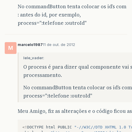
this
.
telefone
=
telefone
;
No commandButton tenta colocar os id’s com
}
: antes do id, por exemplo,
public
Usuario
getSelectedUsuario
()
{
process=":telefone :outroId"
return
selectedUsuario
;
}
public
void
setSelectedUsuario
(
Usuario
sel
marcelo1987
11 de out. de 2012
M
this
.
selectedUsuario
=
selectedUsuario
}
lele_vader:
O process é para dizer qual componente vai 
}
processamento.
No commandButton tenta colocar os id’s com 
process=":telefone :outroId"
Meu Amigo, fiz as alterações e o código ficou as
<!
DOCTYPE
html
PUBLIC
"-//W3C//DTD XHTML 1.0 T