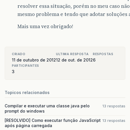
</
p
:
panel
>
resolver essa situação, porém no meu caso não 
mesmo problema e tendo que adotar soluções a
</
h
:
form
>
Mais uma vez obrigado!
</
h
:
body
>
</
html
>
CRIADO
ULTIMA RESPOSTA
RESPOSTAS
11 de outubro de 2012
12 de out. de 2012
6
PARTICIPANTES
3
Topicos relacionados
Compilar e executar uma classe java pelo
13 respostas
prompt do windows
[RESOLVIDO] Como executar função JavaScript
13 respostas
após página carregada