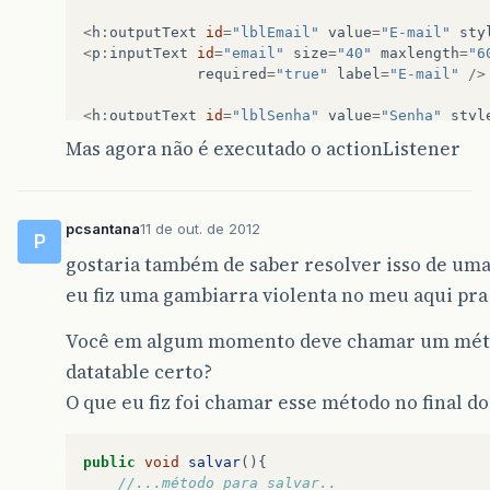
<
h
:
outputText
id
=
"lblEmail"
value
=
"E-mail"
sty
<
p
:
inputText
id
=
"email"
size
=
"40"
maxlength
=
"6
required
=
"true"
label
=
"E-mail"
/>
<
h
:
outputText
id
=
"lblSenha"
value
=
"Senha"
styl
<
h
:
inputSecret
id
=
"senha"
size
=
"20"
required
=
"
Mas agora não é executado o actionListener
maxlength
=
"20"
value
=
"#{usuario
<
h
:
outputText
id
=
"lblNiver"
value
=
"Aniversário
<
p
:
inputMask
id
=
"aniversario"
mask
=
"99/99"
siz
pcsantana
11 de out. de 2012
P
required
=
"true"
label
=
"Aniversári
gostaria também de saber resolver isso de um
<
h
:
outputText
id
=
"lblTelefone"
value
=
"Telefone
eu fiz uma gambiarra violenta no meu aqui pra
<
p
:
inputMask
type
=
"tel"
size
=
"16"
mask
=
"([tele
label
=
"Telefone"
required
=
"true"
Você em algum momento deve chamar um método
<
p
:
commandButton
value
=
"Salvar"
up
datatable certo?
O que eu fiz foi chamar esse método no final d
<
p
:
commandButton
title
=
"Clique Par
<
p
:
message
for
=
"nome"
/>
public
void
salvar
(){
//...método para salvar..