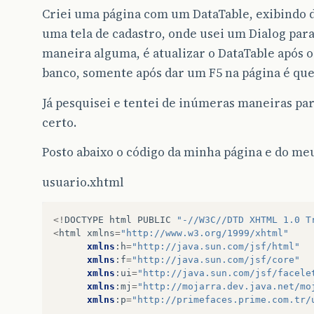
Criei uma página com um DataTable, exibindo 
uma tela de cadastro, onde usei um Dialog para 
maneira alguma, é atualizar o DataTable após o
banco, somente após dar um F5 na página é que
Já pesquisei e tentei de inúmeras maneiras pa
certo.
Posto abaixo o código da minha página e do m
usuario.xhtml
<!
DOCTYPE
html
PUBLIC
"-//W3C//DTD XHTML 1.0 T
<
html
xmlns
=
"http://www.w3.org/1999/xhtml"
xmlns
:
h
=
"http://java.sun.com/jsf/html"
xmlns
:
f
=
"http://java.sun.com/jsf/core"
xmlns
:
ui
=
"http://java.sun.com/jsf/facele
xmlns
:
mj
=
"http://mojarra.dev.java.net/mo
xmlns
:
p
=
"http://primefaces.prime.com.tr/