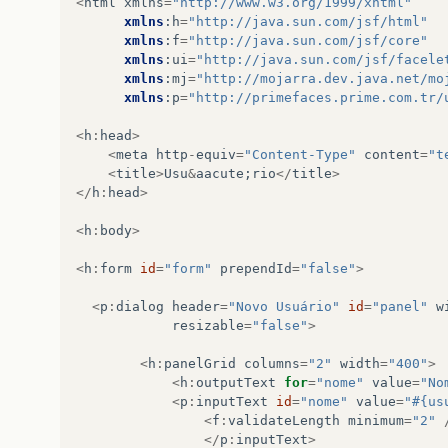
<
html
xmlns
=
"http://www.w3.org/1999/xhtml"
xmlns
:
h
=
"http://java.sun.com/jsf/html"
xmlns
:
f
=
"http://java.sun.com/jsf/core"
xmlns
:
ui
=
"http://java.sun.com/jsf/facele
xmlns
:
mj
=
"http://mojarra.dev.java.net/mo
xmlns
:
p
=
"http://primefaces.prime.com.tr/
<
h
:
head
>
<
meta
http
-
equiv
=
"Content-Type"
content
=
"t
<
title
>
Usu
&
aacute
;
rio
</
title
>
</
h
:
head
>
<
h
:
body
>
<
h
:
form
id
=
"form"
prependId
=
"false"
>
<
p
:
dialog
header
=
"Novo Usuário"
id
=
"panel"
w
resizable
=
"false"
>
<
h
:
panelGrid
columns
=
"2"
width
=
"400"
>
<
h
:
outputText
for
=
"nome"
value
=
"No
<
p
:
inputText
id
=
"nome"
value
=
"#{us
<
f
:
validateLength
minimum
=
"2"
</
p
:
inputText
>