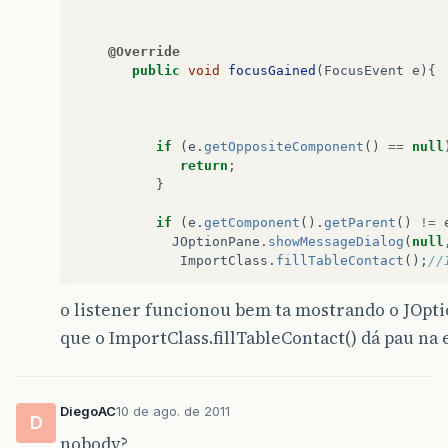
@Override
public
void
focusGained
(
FocusEvent
e
){
if
(
e
.
getOppositeComponent
()
==
null
return
;
}
if
(
e
.
getComponent
().
getParent
()
!=
JOptionPane
.
showMessageDialog
(
null
ImportClass
.
fillTableContact
();
//
}
o listener funcionou bem ta mostrando o JOpt
que o ImportClass.fillTableContact() dá pau na
}
public
static
void
escutar
(
Container
c
)
new
HandlerFocuss
(
c
);
DiegoAC
10 de ago. de 2011
}
D
}
nobody?