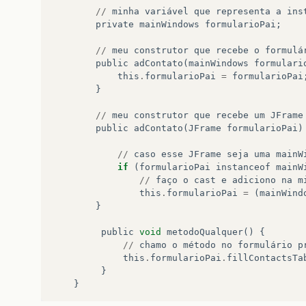
//
minha
variável
que
representa
a
ins
private
mainWindows
formularioPai
;
//
meu
construtor
que
recebe
o
formulá
public
adContato
(
mainWindows
formulari
this
.
formularioPai
=
formularioPai
}
//
meu
construtor
que
recebe
um
JFrame
public
adContato
(
JFrame
formularioPai
)
//
caso
esse
JFrame
seja
uma
mainW
if
(
formularioPai
instanceof
mainW
//
faço
o
cast
e
adiciono
na
m
this
.
formularioPai
=
(
mainWind
}
public
void
metodoQualquer
()
{
//
chamo
o
método
no
formulário
p
this
.
formularioPai
.
fillContactsTa
}
}