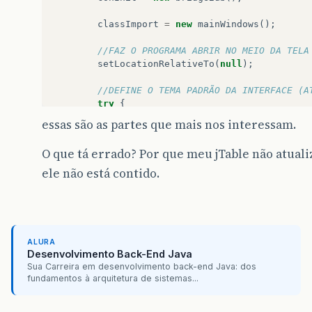
private
void
jButton2ActionPerformed
(
java
.
jPopupMenu1
.
show
(
jButton2
,
0
,
-
62
);
classImport
=
new
mainWindows
();
}
//FAZ O PROGRAMA ABRIR NO MEIO DA TELA
private
void
jMenuItem1ActionPerformed
(
jav
setLocationRelativeTo
(
null
);
adContato
frameContato
=
new
adContato
frameContato
.
setVisible
(
true
);
//DEFINE O TEMA PADRÃO DA INTERFACE (A
}
try
{
UIManager
.
setLookAndFeel
(
"com.sun.
essas são as partes que mais nos interessam.
private
void
jTabbedPane1MouseClicked
(
java
SwingUtilities
.
updateComponentTree
tabIndex
=
jTabbedPane1
.
getSelectedInd
}
catch
(
Exception
erronotema
)
{
if
(
tabIndex
==
1
)
{
O que tá errado? Por que meu jTable não atuali
JOptionPane
.
showMessageDialog
(
root
fillTableContact
();
}
ele não está contido.
}
}
}
private
void
jButton2ActionPerformed
(
java
.
awt
.
jFormattedTextField1
.
setText
(
""
);
private
void
jMenuItem2ActionPerformed
(
jav
jFormattedTextField2
.
setText
(
""
);
conInit2
.
conecta
();
jFormattedTextField3
.
setText
(
""
);
ALURA
try
{
jFormattedTextField4
.
setText
(
""
);
Desenvolvimento Back-End Java
conInit2
.
statement
.
executeUpdate
(
"
jTextField1
.
setText
(
""
);
Sua Carreira em desenvolvimento back-end Java: dos
JOptionPane
.
showMessageDialog
(
root
jTextField2
.
setText
(
""
);
fundamentos à arquitetura de sistemas...
}
catch
(
SQLException
ex
)
{
jTextField3
.
setText
(
""
);
JOptionPane
.
showMessageDialog
(
root
jTextField4
.
setText
(
""
);
}