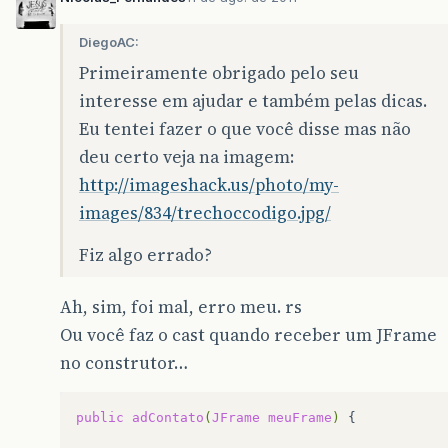
DiegoAC:
Primeiramente obrigado pelo seu
interesse em ajudar e também pelas dicas.
Eu tentei fazer o que você disse mas não
deu certo veja na imagem:
http://imageshack.us/photo/my-
images/834/trechoccodigo.jpg/
Fiz algo errado?
Ah, sim, foi mal, erro meu. rs
Ou você faz o cast quando receber um JFrame
no construtor…
public
adContato
(
JFrame
meuFrame
)
{
