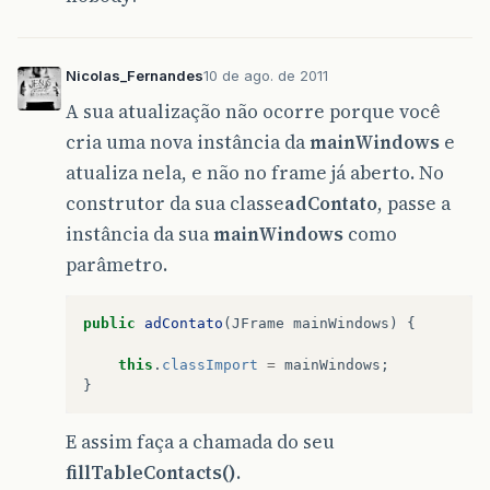
Nicolas_Fernandes
10 de ago. de 2011
A sua atualização não ocorre porque você
cria uma nova instância da
mainWindows
e
atualiza nela, e não no frame já aberto. No
construtor da sua classe
adContato
, passe a
instância da sua
mainWindows
como
parâmetro.
public
adContato
(
JFrame
mainWindows
)
{
this
.
classImport
=
mainWindows
;
}
E assim faça a chamada do seu
fillTableContacts()
.