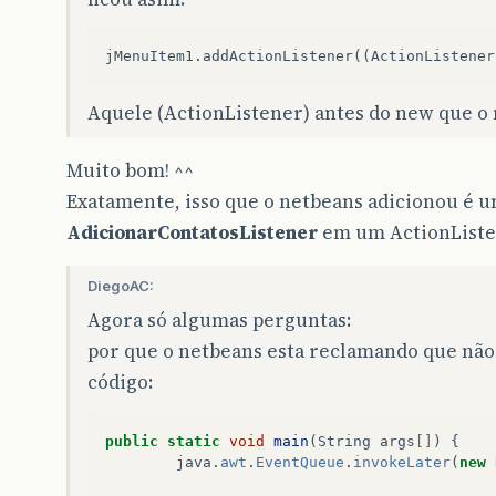
Aquele (ActionListener) antes do new que o 
Muito bom! ^^
Exatamente, isso que o netbeans adicionou é um
AdicionarContatosListener
em um ActionListen
DiegoAC:
Agora só algumas perguntas:
por que o netbeans esta reclamando que não
código:
public
static
void
main
(
String
args
[]
)
{
java
.
awt
.
EventQueue
.
invokeLater
(
new