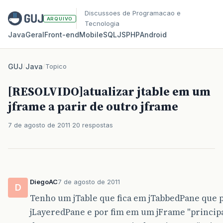
Discussoes de Programacao e
ARQUIVO
Tecnologia
Java
Geral
Front‑end
Mobile
SQL
JS
PHP
Android
GUJ
/
Java
/
Topico
[RESOLVIDO]atualizar jtable em um
jframe a parir de outro jframe
7 de agosto de 2011
20 respostas
DiegoAC
7 de agosto de 2011
D
Tenho um jTable que fica em jTabbedPane que p
jLayeredPane e por fim em um jFrame "principal