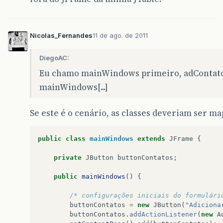
Nicolas_Fernandes
11 de ago. de 2011
DiegoAC:
Eu chamo mainWindows primeiro, adContato
mainWindows[...]
Se este é o cenário, as classes deveriam ser m
public
class
mainWindows
extends
JFrame
{
private
JButton
buttonContatos
;
public
mainWindows
()
{
/* configurações iniciais do formulári
buttonContatos
=
new
JButton
(
"Adiciona
buttonContatos
.
addActionListener
(
new
A