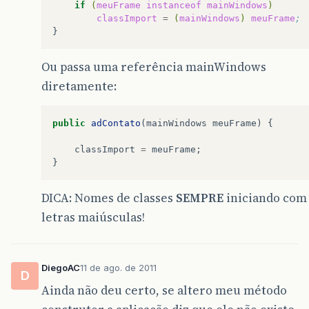
if
(
meuFrame
instanceof
mainWindows
)
classImport
=
(
mainWindows
)
meuFrame
;
Ou passa uma referência mainWindows
diretamente:
public
adContato
(
mainWindows
meuFrame
)
{
classImport
=
meuFrame
;
}
DICA: Nomes de classes
SEMPRE
iniciando com
letras maiúsculas!
DiegoAC
11 de ago. de 2011
D
Ainda não deu certo, se altero meu método