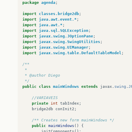
package
agenda
;
conInit
.
desconecta
();
classImport
.
fillTableContact
();
import
classes.bridge2db
;
}
import
java.awt.event.*
;
import
java.awt.*
;
import
java.sql.SQLException
;
import
javax.swing.JOptionPane
;
import
javax.swing.SwingUtilities
;
import
javax.swing.UIManager
;
import
javax.swing.table.DefaultTableModel
;
/**
 *
 * @author Diego
 */
public
class
mainWindows
extends
javax
.
swing
.
J
//VARIAVEIS
private
int
tabIndex
;
bridge2db
conInit2
;
/** Creates new form mainWindows */
public
mainWindows
()
{
initComponents
();