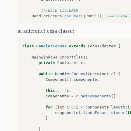
//TESTE LISTENER
HandlerFocuss
.
escutar
(
jPanel3
);
//ADICIONE
ai adicionei essa classe:
class
HandlerFocuss
extends
FocusAdapter
{
mainWindows
ImportClass
;
private
Container
c
;
public
HandlerFocuss
(
Container
c
)
{
Component
[]
componente
;
this
.
c
=
c
;
componente
=
c
.
getComponents
();
for
(
int
i
=
0
;
i
<
componente
.
length
;
i
componente
[
i
]
.
addFocusListener
(
t
}
}