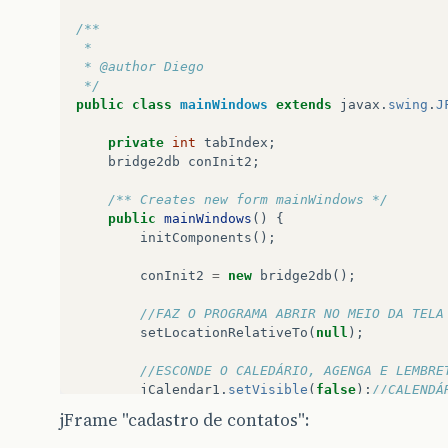
/**
 *
 * @author Diego
 */
public
class
mainWindows
extends
javax
.
swing
.
J
private
int
tabIndex
;
bridge2db
conInit2
;
/** Creates new form mainWindows */
public
mainWindows
()
{
initComponents
();
conInit2
=
new
bridge2db
();
//FAZ O PROGRAMA ABRIR NO MEIO DA TELA
setLocationRelativeTo
(
null
);
//ESCONDE O CALEDÁRIO, AGENGA E LEMBRE
jCalendar1
.
setVisible
(
false
);
//CALENDÁ
jTabbedPane1
.
setVisible
(
false
);
//AGEND
jFrame "cadastro de contatos":
//DEFINE O TEMA PADRÃO DA INTERFACE (A