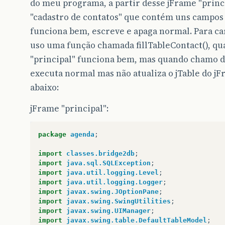
do meu programa, a partir desse jFrame "prin
"cadastro de contatos" que contém uns campos 
funciona bem, escreve e apaga normal. Para ca
uso uma função chamada fillTableContact(), q
"principal" funciona bem, mas quando chamo do
executa normal mas não atualiza o jTable do jF
abaixo:
jFrame "principal":
package
agenda
;
import
classes.bridge2db
;
import
java.sql.SQLException
;
import
java.util.logging.Level
;
import
java.util.logging.Logger
;
import
javax.swing.JOptionPane
;
import
javax.swing.SwingUtilities
;
import
javax.swing.UIManager
;
import
javax.swing.table.DefaultTableModel
;