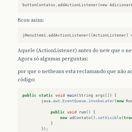
ficou asim:
Aquele (ActionListener) antes do new que o ne
Agora só algumas perguntas:
por que o netbeans esta reclamando que não a
código:
public
static
void
main
(
String
args
[]
)
{
java
.
awt
.
EventQueue
.
invokeLater
(
new
Ru
public
void
run
()
{
new
adContato
().
setVisible
(
tru
}
});