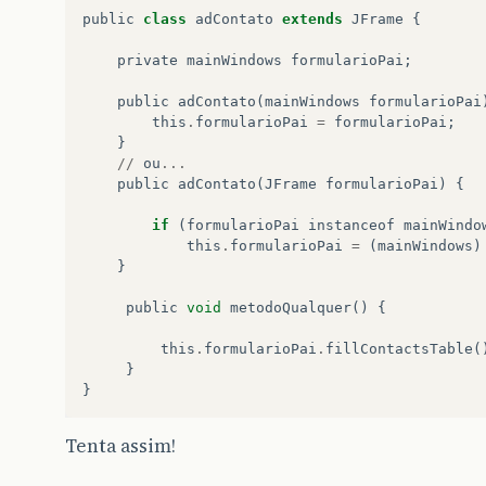
public
class
adContato
extends
JFrame
{
private
mainWindows
formularioPai
;
public
adContato
(
mainWindows
formularioPai
this
.
formularioPai
=
formularioPai
;
}
//
ou
...
public
adContato
(
JFrame
formularioPai
)
{
if
(
formularioPai
instanceof
mainWindo
this
.
formularioPai
=
(
mainWindows
)
}
public
void
metodoQualquer
()
{
this
.
formularioPai
.
fillContactsTable
(
}
}
Tenta assim!