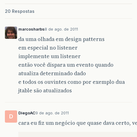
jTextField9
.
setText
(
""
);
conInit2
.
desconecta
();
jTextField10
.
setText
(
""
);
fillTableContact
();
20 Respostas
jComboBox1
.
setSelectedIndex
(
0
);
}
}
public
void
fillTableContact
()
{
marcosharbs
8 de ago. de 2011
private
void
jButton1ActionPerformed
(
java
.
//JOptionPane.showMessageDialog(rootPa
try
{
da uma olhada em design patterns
conInit2
.
conecta
();
conInit
.
conecta
();
conInit2
.
executeSQL
(
"SELECT * FROM con
em especial no listener
conInit
.
statement
.
executeUpdate
(
"I
DefaultTableModel
modelo
=
(
DefaultTab
JOptionPane
.
showMessageDialog
(
root
implemente um listener
modelo
.
setNumRows
(
0
);
jFormattedTextField1
.
setText
(
""
);
try
{
então você dispara um evento quando
jFormattedTextField2
.
setText
(
""
);
while
(
conInit2
.
resultset
.
next
())
jFormattedTextField3
.
setText
(
""
);
atualiza determinado dado
modelo
.
addRow
(
new
Object
[]
{
con
jFormattedTextField4
.
setText
(
""
);
}
e todos os ouvintes como por exemplo dua
jTextField1
.
setText
(
""
);
conInit2
.
resultset
.
first
();
jTextField2
.
setText
(
""
);
jtable são atualizados
}
catch
(
SQLException
erroTabela
)
{
jTextField3
.
setText
(
""
);
JOptionPane
.
showMessageDialog
(
root
jTextField4
.
setText
(
""
);
}
jTextField9
.
setText
(
""
);
conInit2
.
desconecta
();
jTextField10
.
setText
(
""
);
DiegoAC
9 de ago. de 2011
}
D
jComboBox1
.
setSelectedIndex
(
0
);
cara eu fiz um negócio que quase dava certo, ve
}
catch
(
SQLException
erroInsert
)
{
JOptionPane
.
showMessageDialog
(
root
}