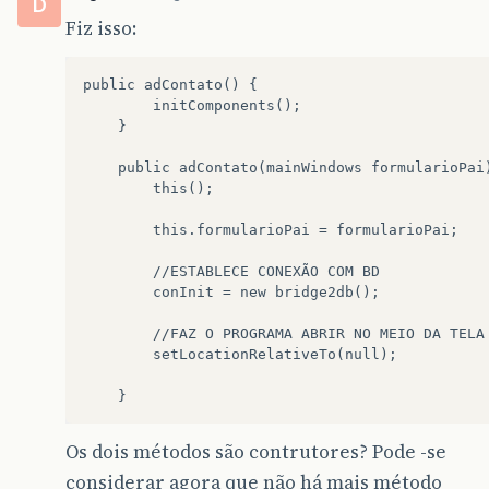
D
Fiz isso:
public adContato() {

        initComponents();

    }

    public adContato(mainWindows formularioPai)
        this();

        this.formularioPai = formularioPai;

        //ESTABLECE CONEXÃO COM BD

        conInit = new bridge2db();

        //FAZ O PROGRAMA ABRIR NO MEIO DA TELA

        setLocationRelativeTo(null);

Os dois métodos são contrutores? Pode -se
considerar agora que não há mais método