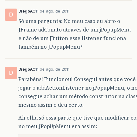
DiegoAC
11 de ago. de 2011
D
Só uma pergunta: No meu caso eu abro o
JFrame adConato através de um jPopupMenu
e não de um jButton esse listener funciona
também no JPopupMenu?
DiegoAC
11 de ago. de 2011
D
Parabéns! Funcionou! Consegui antes que voc
jogar o addActionListener no jPopupMenu, o n
consegue achar um método construtor na class
mesmo assim e deu certo.
Ah olha só essa parte que tive que modificar c
no meu JPopUpMenu era assim: