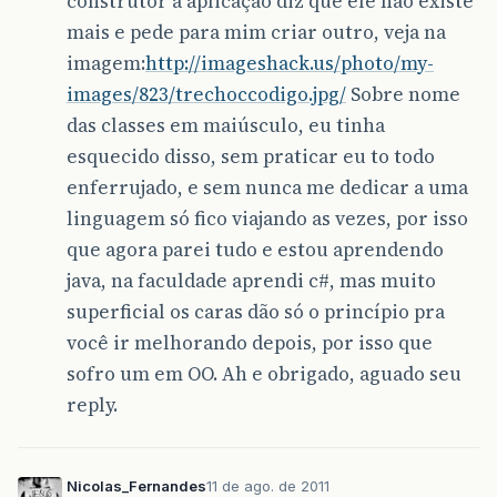
construtor a aplicação diz que ele não existe
mais e pede para mim criar outro, veja na
imagem:
http://imageshack.us/photo/my-
images/823/trechoccodigo.jpg/
Sobre nome
das classes em maiúsculo, eu tinha
esquecido disso, sem praticar eu to todo
enferrujado, e sem nunca me dedicar a uma
linguagem só fico viajando as vezes, por isso
que agora parei tudo e estou aprendendo
java, na faculdade aprendi c#, mas muito
superficial os caras dão só o princípio pra
você ir melhorando depois, por isso que
sofro um em OO. Ah e obrigado, aguado seu
reply.
Nicolas_Fernandes
11 de ago. de 2011