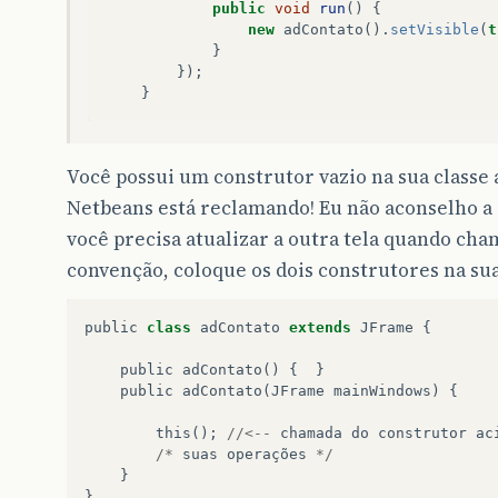
public
void
run
()
{
new
adContato
().
setVisible
(
t
}
});
}
Você possui um construtor vazio na sua classe 
Netbeans está reclamando! Eu não aconselho a 
você precisa atualizar a outra tela quando cha
convenção, coloque os dois construtores na sua
public
class
adContato
extends
JFrame
{
public
adContato
()
{
}
public
adContato
(
JFrame
mainWindows
)
{
this
();
//<--
chamada
do
construtor
ac
/*
suas
operações
*/
}
}