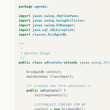
try
{
package
agenda
;
UIManager
.
setLookAndFeel
(
"com.sun.
SwingUtilities
.
updateComponentTree
import
javax.swing.JOptionPane
;
}
catch
(
Exception
erronotema
)
{
import
javax.swing.SwingUtilities
;
JOptionPane
.
showMessageDialog
(
root
import
javax.swing.UIManager
;
}
import
java.sql.SQLException
;
}
import
classes.bridge2db
;
private
void
jLabel3MouseClicked
(
java
.
awt
.
jLabel2
.
setVisible
(
false
);
/**
jTabbedPane1
.
setVisible
(
false
);
 *
jCalendar1
.
setVisible
(
true
);
 * @author Diego
}
 */
public
class
adContato
extends
javax
.
swing
.
JFr
private
void
jLabel5MouseClicked
(
java
.
awt
.
jLabel2
.
setVisible
(
false
);
bridge2db
conInit
;
jTabbedPane1
.
setVisible
(
true
);
mainWindows
classImport
;
jCalendar1
.
setVisible
(
false
);
}
/** Creates new form adContato */
public
adContato
()
{
private
void
jButton3ActionPerformed
(
java
.
initComponents
();
jPopupMenu2
.
show
(
jButton3
,
0
,
-
62
);
}
//ESTABLECE CONEXÃO COM BD
conInit
=
new
bridge2db
();