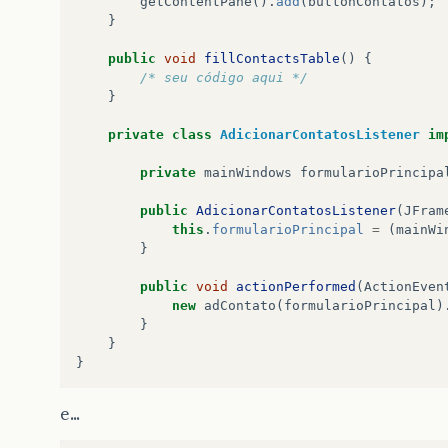
getContentPane
().
add
(
buttonContatos
);
}
public
void
fillContactsTable
()
{
/* seu código aqui */
}
private
class
AdicionarContatosListener
im
private
mainWindows
formularioPrincipa
public
AdicionarContatosListener
(
JFram
this
.
formularioPrincipal
=
(
mainWi
}
public
void
actionPerformed
(
ActionEven
new
adContato
(
formularioPrincipal
)
}
}
}
e...