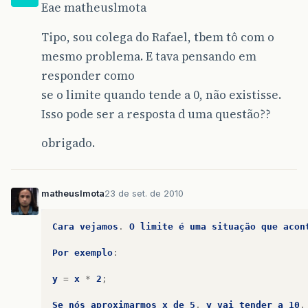
Eae matheuslmota
Tipo, sou colega do Rafael, tbem tô com o
mesmo problema. E tava pensando em
responder como
se o limite quando tende a 0, não existisse.
Isso pode ser a resposta d uma questão??
obrigado.
matheuslmota
23 de set. de 2010
Cara
vejamos
.
O
limite
é
uma
situação
que
acon
Por
exemplo
:
y
=
x
*
2
;
Se
nós
aproximarmos
x
de
5
,
y
vai
tender
a
10
,