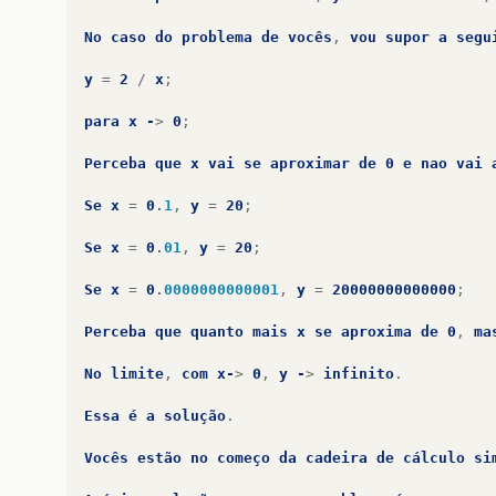
No
caso
do
problema
de
vocês
,
vou
supor
a
segu
y
=
2
/
x
;
para
x
-
>
0
;
Perceba
que
x
vai
se
aproximar
de
0
e
nao
vai
Se
x
=
0
.
1
,
y
=
20
;
Se
x
=
0
.
01
,
y
=
20
;
Se
x
=
0
.
0000000000001
,
y
=
20000000000000
;
Perceba
que
quanto
mais
x
se
aproxima
de
0
,
ma
No
limite
,
com
x-
>
0
,
y
-
>
infinito
.
Essa
é
a
solução
.
Vocês
estão
no
começo
da
cadeira
de
cálculo
si