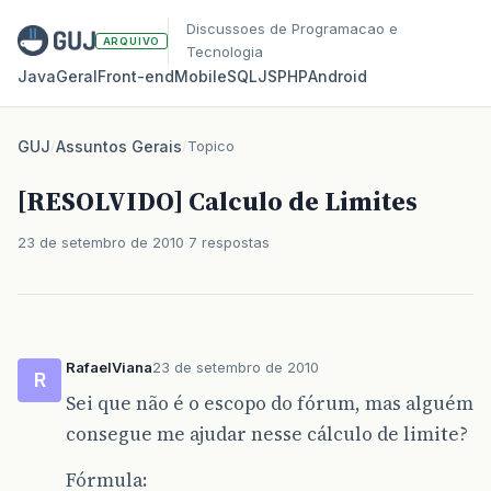
Discussoes de Programacao e
ARQUIVO
Tecnologia
Java
Geral
Front‑end
Mobile
SQL
JS
PHP
Android
GUJ
/
Assuntos Gerais
/
Topico
[RESOLVIDO] Calculo de Limites
23 de setembro de 2010
7 respostas
RafaelViana
23 de setembro de 2010
R
Sei que não é o escopo do fórum, mas alguém
consegue me ajudar nesse cálculo de limite?
Fórmula: