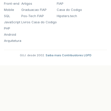
Front-end
Artigos
FIAP
Mobile
Graduacao FIAP
Casa do Codigo
SQL
Pos-Tech FIAP
Hipsters.tech
JavaScript
Livros Casa do Codigo
PHP
Android
Arquitetura
GUJ: desde 2002.
·
Saiba mais
·
Contribuidores
·
LGPD