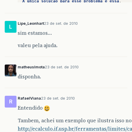
A
única
solução
para
esse
problema
é
essa
.
Lipe_Leonhart
23 de set. de 2010
L
sim estamos…
valeu pela ajuda.
matheuslmota
23 de set. de 2010
disponha.
RafaelViana
23 de set. de 2010
R
Entendido
Tambem, achei um exemplo que ilustra isso no 
http://ecalculo.if.usp.br/ferramentas/limites