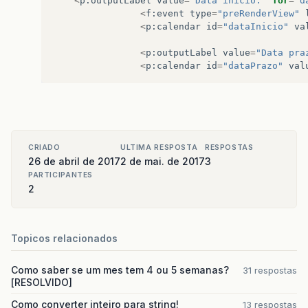
<
p
:
outputLabel
value
=
"Data início:"
for
=
"d
<
f
:
event
type
=
"preRenderView"
<
p
:
calendar
id
=
"dataInicio"
va
<
p
:
outputLabel
value
=
"Data pra
<
p
:
calendar
id
=
"dataPrazo"
val
CRIADO
ULTIMA RESPOSTA
RESPOSTAS
26 de abril de 2017
2 de mai. de 2017
3
PARTICIPANTES
2
Topicos relacionados
Como saber se um mes tem 4 ou 5 semanas?
31 respostas
[RESOLVIDO]
Como converter inteiro para string!
13 respostas