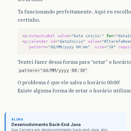
Ta funcionando perfeitamente. Aqui eu escolho
certinho.
<
p
:
outputLabel
value
=
"Data início:"
for
=
"dataI
<
p
:
calendar
id
=
"dataInicio"
value
=
"#{tarefaBea
pattern
=
"dd/MM/yyyy HH:mm"
size
=
"10"
requi
Tentei fazer dessa forma para “setar” o horário
pattern="dd/MM/yyyy 08:30"
O problema é que ele salva o horário 00:00!
Existe alguma forma de setar o horário utiliz
ALURA
Desenvolvimento Back-End Java
Sua Carreira em desenvolvimento back-end Java: dos