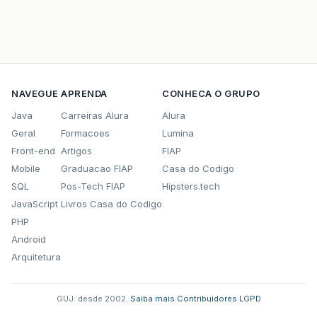
NAVEGUE
APRENDA
CONHECA O GRUPO
Java
Carreiras Alura
Alura
Geral
Formacoes
Lumina
Front-end
Artigos
FIAP
Mobile
Graduacao FIAP
Casa do Codigo
SQL
Pos-Tech FIAP
Hipsters.tech
JavaScript
Livros Casa do Codigo
PHP
Android
Arquitetura
GUJ: desde 2002.
·
Saiba mais
·
Contribuidores
·
LGPD