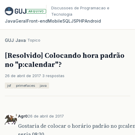
Discussoes de Programacao e
ARQUIVO
Tecnologia
Java
Geral
Front‑end
Mobile
SQL
JS
PHP
Android
GUJ
/
Java
/
Topico
[Resolvido] Colocando hora padrão
no "p:calendar"?
26 de abril de 2017
3 respostas
jsf
primefaces
java
Agr0
26 de abril de 2017
Gostaria de colocar o horário padrão no p:cale
seria 08:30