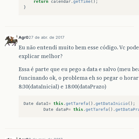
return
calendar
.
getTime
();
}
Agr0
27 de abr. de 2017
Eu não entendi muito bem esse código. Vc pod
explicar melhor?
Essa é parte que eu pego a data e salvo (meu b
funcinando ok, o problema eh so pegar o horar
8:30(dataInicial) e 18:00(dataPrazo)
Date
dataI
=
this
.
getTarefa
().
getDataInicio
();
Date
dataP
=
this
.
getTarefa
().
getDataPr