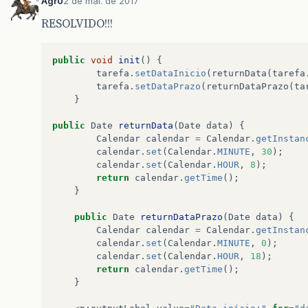
Agr0
2 de mai. de 2017
RESOLVIDO!!!
public
void
init
()
{
tarefa
.
setDataInicio
(
returnData
(
tarefa
tarefa
.
setDataPrazo
(
returnDataPrazo
(
ta
}
public
Date
returnData
(
Date
data
)
{
Calendar
calendar
=
Calendar
.
getInstan
calendar
.
set
(
Calendar
.
MINUTE
,
30
);
calendar
.
set
(
Calendar
.
HOUR
,
8
);
return
calendar
.
getTime
();
}
public
Date
returnDataPrazo
(
Date
data
)
{
Calendar
calendar
=
Calendar
.
getInstan
calendar
.
set
(
Calendar
.
MINUTE
,
0
);
calendar
.
set
(
Calendar
.
HOUR
,
18
);
return
calendar
.
getTime
();
}