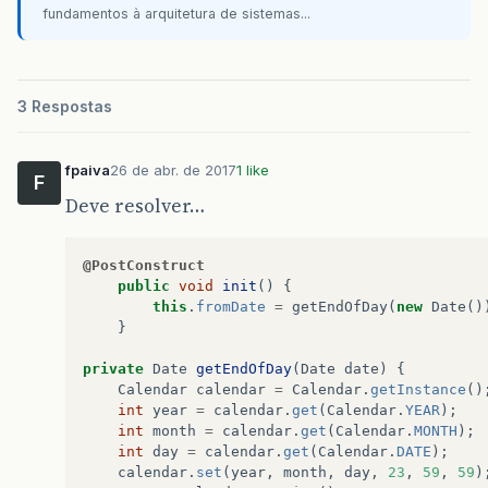
fundamentos à arquitetura de sistemas...
3 Respostas
fpaiva
26 de abr. de 2017
1 like
F
Deve resolver…
@PostConstruct
public
void
init
()
{
this
.
fromDate
=
getEndOfDay
(
new
Date
()
}
private
Date
getEndOfDay
(
Date
date
)
{
Calendar
calendar
=
Calendar
.
getInstance
()
int
year
=
calendar
.
get
(
Calendar
.
YEAR
);
int
month
=
calendar
.
get
(
Calendar
.
MONTH
);
int
day
=
calendar
.
get
(
Calendar
.
DATE
);
calendar
.
set
(
year
,
month
,
day
,
23
,
59
,
59
)