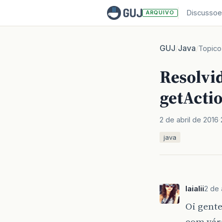
Discussoe
ARQUIVO
GUJ
Java
/
/
Topico
Resolvi
getAct
2 de abril de 2016
java
laialii
2 de 
Oi gent
com vári