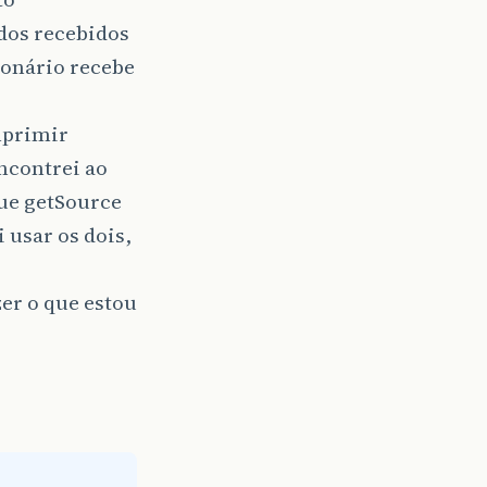
dos recebidos
ionário recebe
mprimir
ncontrei ao
ue getSource
 usar os dois,
zer o que estou