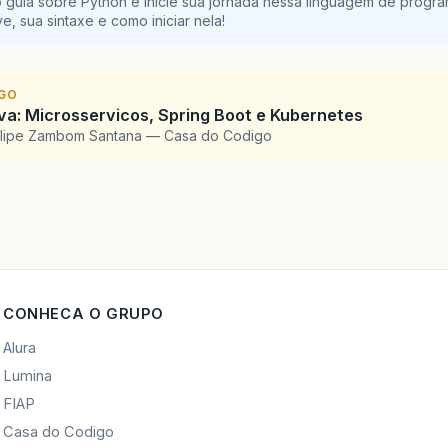
 guia sobre Python e inicie sua jornada nessa linguagem de progr
e, sua sintaxe e como iniciar nela!
IGO
a: Microsservicos, Spring Boot e Kubernetes
elipe Zambom Santana — Casa do Codigo
CONHECA O GRUPO
Alura
Lumina
FIAP
Casa do Codigo