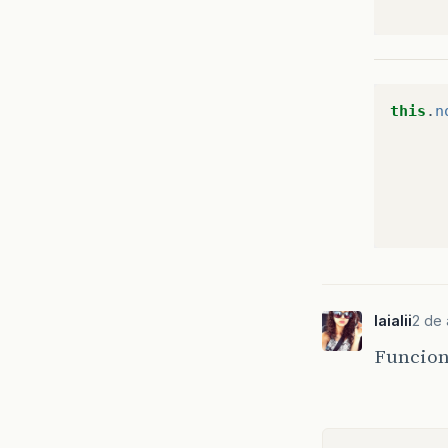
this
.
n
laialii
2 de 
Funcion