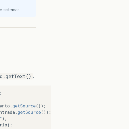
 sistemas...
.
d.getText()
;
ento
.
getSource
());
ntrada
.
getSource
());
"
);
rio
);