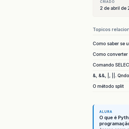
CRIADO
2 de abril de
Topicos relacio
Como saber se 
Como converter i
Comando SELECT 
&, &&, |, ||. Qnd
O método split
ALURA
O que é Pyth
programaçã