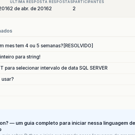
ULTIMA RESPOSTA
RESPOSTAS
PARTICIPANTES
 2016
2 de abr. de 2016
2
2
nados
um mes tem 4 ou 5 semanas?[RESOLVIDO]
nteiro para string!
para selecionar intervalo de data SQL SERVER
o usar?
on? — um guia completo para iniciar nessa linguagem d
o