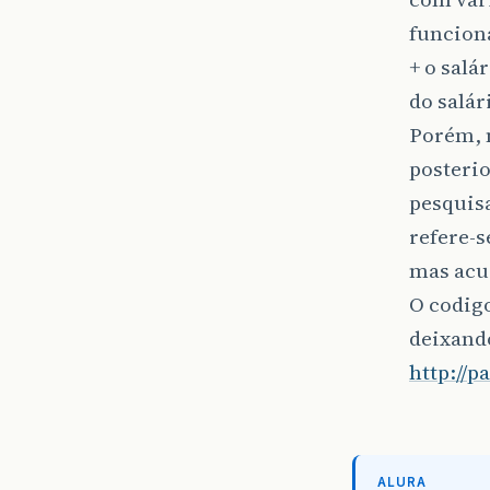
funcion
+ o salá
do salár
Porém, 
posteri
pesquis
refere-s
mas acu
O codigo
deixand
http://
ALURA