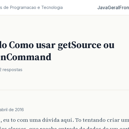
Java
Geral
Fron
s de Programacao e Tecnologia
do Como usar getSource ou
ionCommand
2 respostas
abril de 2016
e, eu to com uma dúvida aqui. To tentando criar 
as classes, que receba entrada de dados de um cer