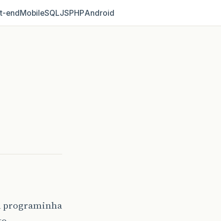
t‑end
Mobile
SQL
JS
PHP
Android
um programinha
to