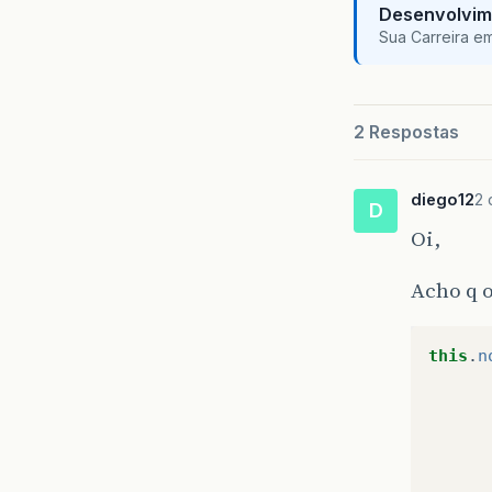
Desenvolvim
Sua Carreira e
2 Respostas
diego12
2 
D
Oi,
Acho q 
this
.
n