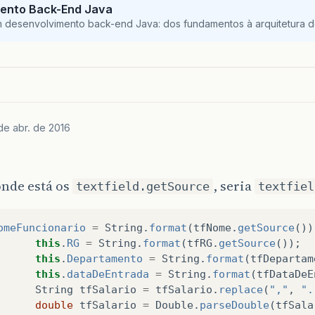
ento Back-End Java
m desenvolvimento back-end Java: dos fundamentos à arquitetura de
de abr. de 2016
onde está os
, seria
textfield.getSource
textfiel
omeFuncionario
=
String
.
format
(
tfNome
.
getSource
())
this
.
RG
=
String
.
format
(
tfRG
.
getSource
());
this
.
Departamento
=
String
.
format
(
tfDepartam
this
.
dataDeEntrada
=
String
.
format
(
tfDataDeE
String
tfSalario
=
tfSalario
.
replace
(
","
,
".
double
tfSalario
=
Double
.
parseDouble
(
tfSala