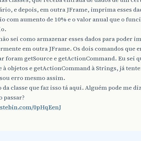
ário, e depois, em outra JFrame, imprima esses da
rio com aumento de 10% e o valor anual que o func
io.
não sei como armazenar esses dados para poder i
ormente em outra JFrame. Os dois comandos que e
ar foram getSource e getActionCommand. Eu sei q
e à objetos e getActionCommand à Strings, já tentei
sou erro mesmo assim.
 da classe que faz isso tá aqui. Alguém pode me di
o passar?
pastebin.com/0pHqEenJ