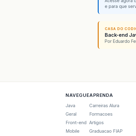
Acesse agora o
e para que serv
CASA DO COD
Back-end Jav
Por Eduardo F
NAVEGUE
APRENDA
Java
Carreiras Alura
Geral
Formacoes
Front-end
Artigos
Mobile
Graduacao FIAP