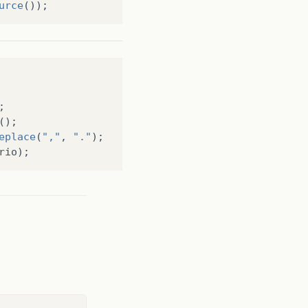
urce
());
;
();
eplace
(
","
,
"."
);
rio
);