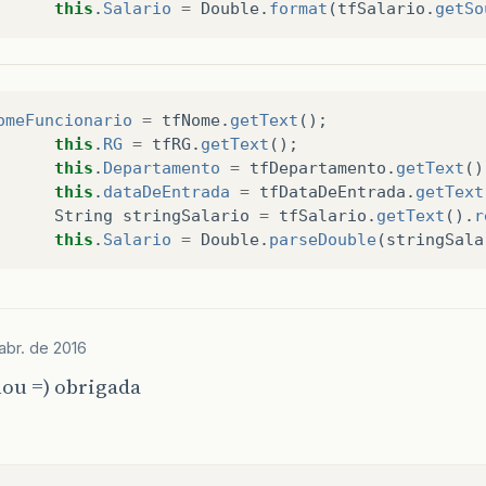
this
.
Salario
=
Double
.
format
(
tfSalario
.
getSo
omeFuncionario
=
tfNome
.
getText
();
this
.
RG
=
tfRG
.
getText
();
this
.
Departamento
=
tfDepartamento
.
getText
()
this
.
dataDeEntrada
=
tfDataDeEntrada
.
getText
String
stringSalario
=
tfSalario
.
getText
().
r
this
.
Salario
=
Double
.
parseDouble
(
stringSala
abr. de 2016
ou =) obrigada