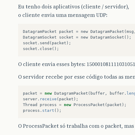
Eu tenho dois aplicativos (cliente / servidor),
o cliente envia uma mensagem UDP:
DatagramPacket
packet
=
new
DatagramPacket
(
msg
DatagramSocket
socket
=
new
DatagramSocket
();
socket
.
send
(
packet
);
socket
.
close
();
O cliente envia esses bytes: 1500010811110310
O servidor recebe por esse código todas as men
packet
=
new
DatagramPacket
(
buffer
,
buffer
.
len
server
.
receive
(
packet
);
Thread
process
=
new
ProcessPacket
(
packet
);
process
.
start
();
O ProcessPacket só trabalha com o packet, mas 