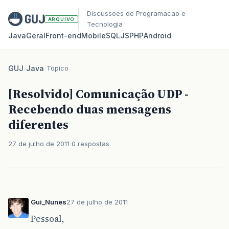
Discussoes de Programacao e
ARQUIVO
Tecnologia
Java
Geral
Front‑end
Mobile
SQL
JS
PHP
Android
GUJ
/
Java
/
Topico
[Resolvido] Comunicação UDP -
Recebendo duas mensagens
diferentes
27 de julho de 2011
0 respostas
Gui_Nunes
27 de julho de 2011
Pessoal,