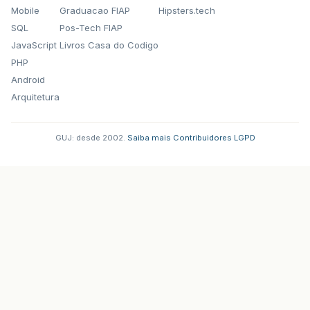
Mobile
Graduacao FIAP
Hipsters.tech
SQL
Pos-Tech FIAP
JavaScript
Livros Casa do Codigo
PHP
Android
Arquitetura
GUJ: desde 2002.
·
Saiba mais
·
Contribuidores
·
LGPD