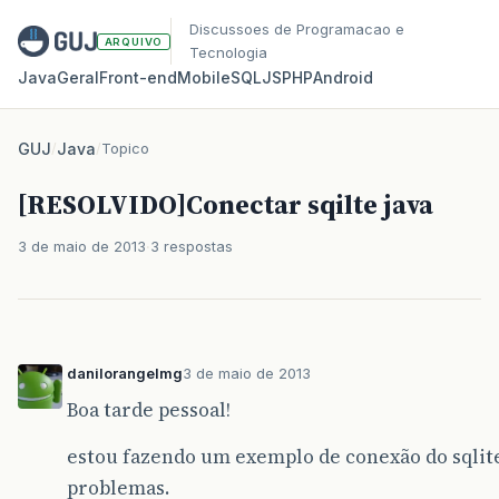
Discussoes de Programacao e
ARQUIVO
Tecnologia
Java
Geral
Front‑end
Mobile
SQL
JS
PHP
Android
GUJ
/
Java
/
Topico
[RESOLVIDO]Conectar sqilte java
3 de maio de 2013
3 respostas
danilorangelmg
3 de maio de 2013
Boa tarde pessoal!
estou fazendo um exemplo de conexão do sqlite
problemas.