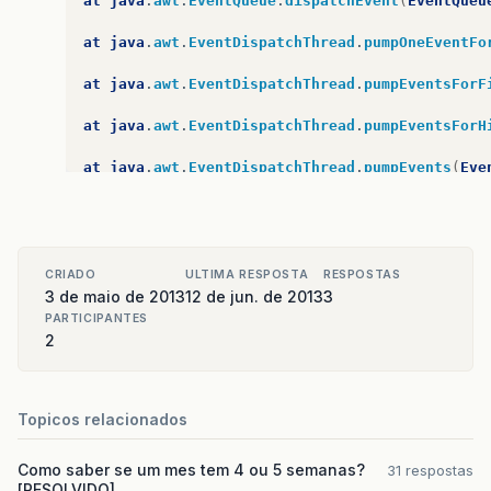
at
java
.
awt
.
EventQueue
.
dispatchEvent
(
EventQueu
at
java
.
awt
.
EventDispatchThread
.
pumpOneEventFo
at
java
.
awt
.
EventDispatchThread
.
pumpEventsForF
at
java
.
awt
.
EventDispatchThread
.
pumpEventsForH
at
java
.
awt
.
EventDispatchThread
.
pumpEvents
(
Eve
at
java
.
awt
.
EventDispatchThread
.
pumpEvents
(
Eve
at
java
.
awt
.
EventDispatchThread
.
run
(
EventDispa
CRIADO
ULTIMA RESPOSTA
RESPOSTAS
CONSTRUÍDO
COM
SUCESSO
(
tempo
total
:
1
segundo
3 de maio de 2013
12 de jun. de 2013
3
PARTICIPANTES
2
Topicos relacionados
Como saber se um mes tem 4 ou 5 semanas?
31 respostas
[RESOLVIDO]