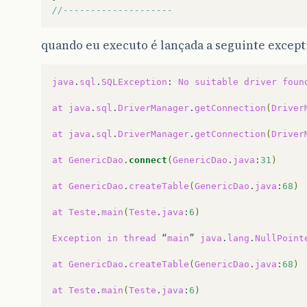
//--------------------
quando eu executo é lançada a seguinte except
java
.
sql
.
SQLException
:
No
suitable
driver
foun
at
java
.
sql
.
DriverManager
.
getConnection
(
Driver
at
java
.
sql
.
DriverManager
.
getConnection
(
Driver
at
GenericDao
.
connect
(
GenericDao
.
java
:
31
)
at
GenericDao
.
createTable
(
GenericDao
.
java
:
68
)
at
Teste
.
main
(
Teste
.
java
:
6
)
Exception
in
thread
“
main
”
java
.
lang
.
NullPoint
at
GenericDao
.
createTable
(
GenericDao
.
java
:
68
)
at
Teste
.
main
(
Teste
.
java
:
6
)