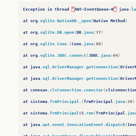
}
Exception
in
thread
“
AWT-EventQueue-0
”
java
.
la
at
org
.
sqlite
.
NativeDB
.
_open
(
Native
Method
)
at
org
.
sqlite
.
DB
.
open
(
DB
.
java
:
77
)
at
org
.
sqlite
.
Conn
.(
Conn
.
java
:
88
)
at
org
.
sqlite
.
JDBC
.
connect
(
JDBC
.
java
:
64
)
at
java
.
sql
.
DriverManager
.
getConnection
(
Driver
at
java
.
sql
.
DriverManager
.
getConnection
(
Driver
at
conexao
.
clsConnection
.
conectar
(
clsConnectio
at
sistema
.
frmPrincipal
.(
frmPrincipal
.
java
:
28
)
at
sistema
.
frmPrincipal
$
5
.
run
(
frmPrincipal
.
jav
at
java
.
awt
.
event
.
InvocationEvent
.
dispatch
(
Inv