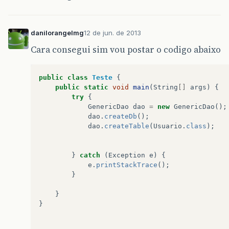
danilorangelmg
12 de jun. de 2013
Cara consegui sim vou postar o codigo abaixo
public
class
Teste
{
public
static
void
main
(
String
[]
args
)
{
try
{
GenericDao
dao
=
new
GenericDao
();
dao
.
createDb
();
dao
.
createTable
(
Usuario
.
class
);
}
catch
(
Exception
e
)
{
e
.
printStackTrace
();
}
}
}