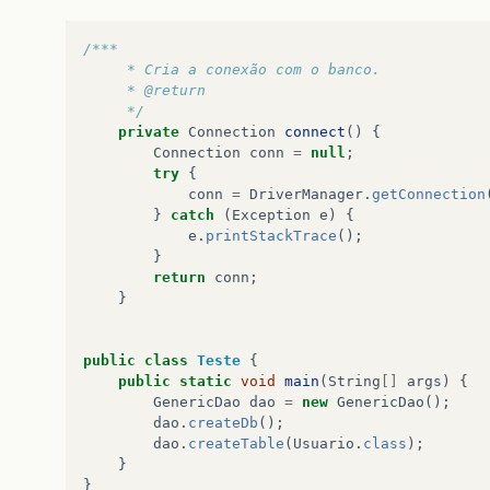
/***
	 * Cria a conexão com o banco.
	 * @return
	 */
private
Connection
connect
()
{
Connection
conn
=
null
;
try
{
conn
=
DriverManager
.
getConnection
}
catch
(
Exception
e
)
{
e
.
printStackTrace
();
}
return
conn
;
}
public
class
Teste
{
public
static
void
main
(
String
[]
args
)
{
GenericDao
dao
=
new
GenericDao
();
dao
.
createDb
();
dao
.
createTable
(
Usuario
.
class
);
}
}