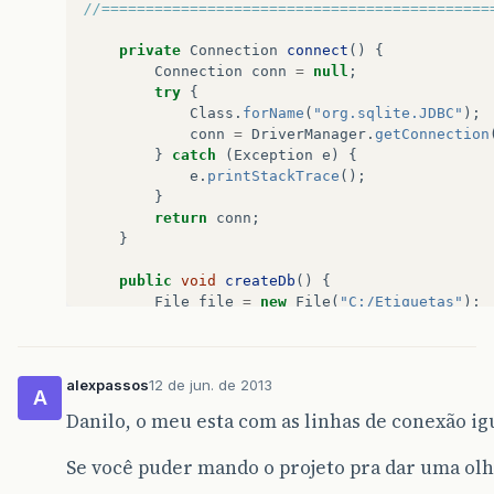
//============================================
private
Connection
connect
()
{
Connection
conn
=
null
;
try
{
Class
.
forName
(
"org.sqlite.JDBC"
);
conn
=
DriverManager
.
getConnection
}
catch
(
Exception
e
)
{
e
.
printStackTrace
();
}
return
conn
;
}
public
void
createDb
()
{
File
file
=
new
File
(
"C:/Etiquetas"
);
if
(
!
file
.
exists
())
{
try
{
file
.
mkdir
();
alexpassos
12 de jun. de 2013
file
=
new
File
(
file
.
getPath
()
A
file
.
createNewFile
();
Danilo, o meu esta com as linhas de conexão igu
}
catch
(
IOException
e
)
{
e
.
printStackTrace
();
Se você puder mando o projeto pra dar uma ol
}
}