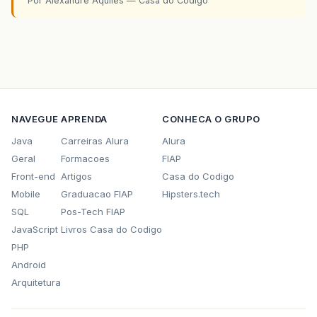
Por Alexandre Aquiles — Casa do Codigo
NAVEGUE
APRENDA
CONHECA O GRUPO
Java
Carreiras Alura
Alura
Geral
Formacoes
FIAP
Front-end
Artigos
Casa do Codigo
Mobile
Graduacao FIAP
Hipsters.tech
SQL
Pos-Tech FIAP
JavaScript
Livros Casa do Codigo
PHP
Android
Arquitetura