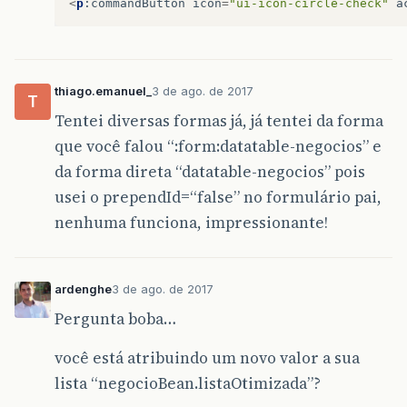
<
p
:
commandButton
icon
=
"ui-icon-circle-check"
a
thiago.emanuel_
3 de ago. de 2017
T
Tentei diversas formas já, já tentei da forma
que você falou “:form:datatable-negocios” e
da forma direta “datatable-negocios” pois
usei o prependId=“false” no formulário pai,
nenhuma funciona, impressionante!
ardenghe
3 de ago. de 2017
Pergunta boba…
você está atribuindo um novo valor a sua
lista “negocioBean.listaOtimizada”?