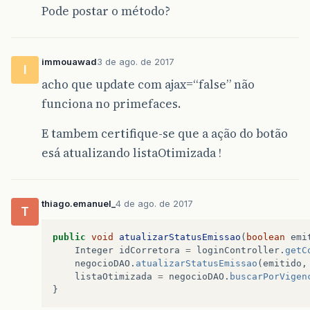
Pode postar o método?
immouawad
3 de ago. de 2017
I
acho que update com ajax=“false” não
funciona no primefaces.
E tambem certifique-se que a ação do botão
esá atualizando listaOtimizada !
thiago.emanuel_
4 de ago. de 2017
T
public
void
atualizarStatusEmissao
(
boolean
emi
Integer
idCorretora
=
loginController
.
getC
negocioDAO
.
atualizarStatusEmissao
(
emitido
,
listaOtimizada
=
negocioDAO
.
buscarPorVigen
}