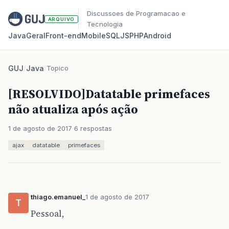
Discussoes de Programacao e
ARQUIVO
Tecnologia
Java
Geral
Front‑end
Mobile
SQL
JS
PHP
Android
GUJ
/
Java
/
Topico
[RESOLVIDO]Datatable primefaces
não atualiza após ação
1 de agosto de 2017
6 respostas
ajax
datatable
primefaces
thiago.emanuel_
1 de agosto de 2017
T
Pessoal,