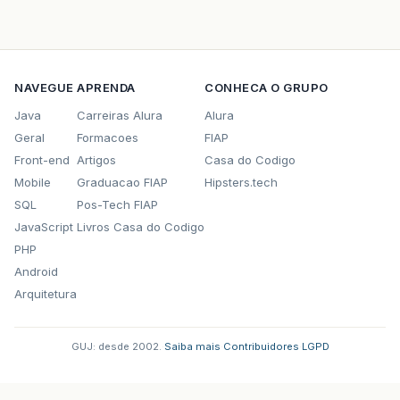
NAVEGUE
APRENDA
CONHECA O GRUPO
Java
Carreiras Alura
Alura
Geral
Formacoes
FIAP
Front-end
Artigos
Casa do Codigo
Mobile
Graduacao FIAP
Hipsters.tech
SQL
Pos-Tech FIAP
JavaScript
Livros Casa do Codigo
PHP
Android
Arquitetura
GUJ: desde 2002.
·
Saiba mais
·
Contribuidores
·
LGPD