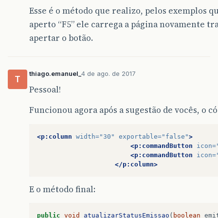
Esse é o método que realizo, pelos exemplos qu
aperto “F5” ele carrega a página novamente tr
apertar o botão.
thiago.emanuel_
4 de ago. de 2017
T
Pessoal!
Funcionou agora após a sugestão de vocês, o cód
<p:column
width=
"30"
exportable=
"false"
>
<p:commandButton
icon=
<p:commandButton
icon=
</p:column>
E o método final:
public
void
atualizarStatusEmissao
(
boolean
emi