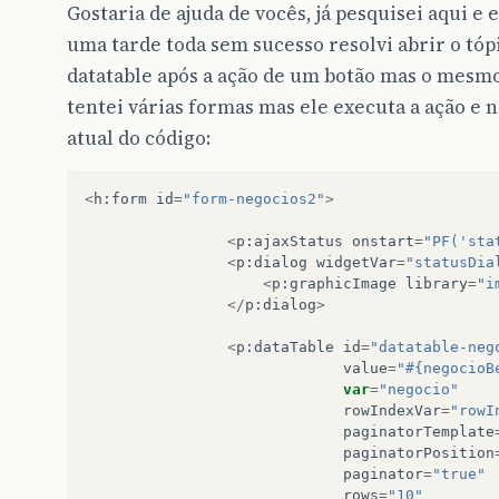
Gostaria de ajuda de vocês, já pesquisei aqui e
uma tarde toda sem sucesso resolvi abrir o tóp
datatable após a ação de um botão mas o mesmo
tentei várias formas mas ele executa a ação e n
atual do código:
<
h
:
form
id
=
"form-negocios2"
>
<
p
:
ajaxStatus
onstart
=
"PF('sta
<
p
:
dialog
widgetVar
=
"statusDia
<
p
:
graphicImage
library
=
"i
</
p
:
dialog
>
<
p
:
dataTable
id
=
"datatable-neg
value
=
"#{negocioB
var
=
"negocio"
rowIndexVar
=
"rowI
paginatorTemplate
paginatorPosition
paginator
=
"true"
rows
=
"10"