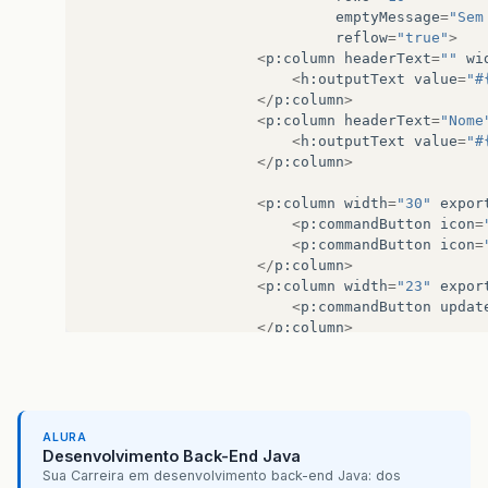
emptyMessage
=
"Sem
reflow
=
"true"
>
<
p
:
column
headerText
=
""
wi
<
h
:
outputText
value
=
"#
</
p
:
column
>
<
p
:
column
headerText
=
"Nome
<
h
:
outputText
value
=
"#
</
p
:
column
>
<
p
:
column
width
=
"30"
expor
<
p
:
commandButton
icon
=
<
p
:
commandButton
icon
=
</
p
:
column
>
<
p
:
column
width
=
"23"
expor
<
p
:
commandButton
updat
</
p
:
column
>
</
p
:
dataTable
>
</
h
:
form
>
ALURA
Desenvolvimento Back-End Java
Sua Carreira em desenvolvimento back-end Java: dos