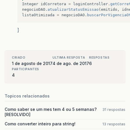
Integer
idCorretora
=
loginController
.
getCorre
negocioDAO
.
atualizarStatusEmissao
(
emitido
,
idn
listaOtimizada
=
negocioDAO
.
buscarPorVigenciaO
}
CRIADO
ULTIMA RESPOSTA
RESPOSTAS
1 de agosto de 2017
4 de ago. de 2017
6
PARTICIPANTES
4
Topicos relacionados
Como saber se um mes tem 4 ou 5 semanas?
31 respostas
[RESOLVIDO]
Como converter inteiro para string!
13 respostas