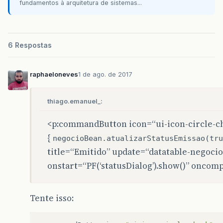
fundamentos à arquitetura de sistemas...
6 Respostas
raphaeloneves
1 de ago. de 2017
thiago.emanuel_:
<p:commandButton icon=“ui-icon-circle-c
{
negocioBean.atualizarStatusEmissao(tru
title=“Emitido” update=“datatable-negocios
onstart=“PF(‘statusDialog’).show()” oncompl
Tente isso: