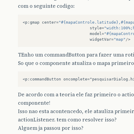
com o seguinte codigo:
<
p
:
gmap
center
=
"#{mapaControle.latitude},#{map
style
=
"width:100%;
model
=
"#{mapaContr
widgetVar
=
"map"
/
>
TEnho um commandButton para fazer uma rotin
So que o componente atualiza o mapa primeiro a
De acordo com a teoria ele faz primeiro o actio
componente!
Isso nao esta acontencedo, ele atauliza primei
actionListener. tem como resolver isso?
Alguem ja passou por isso?