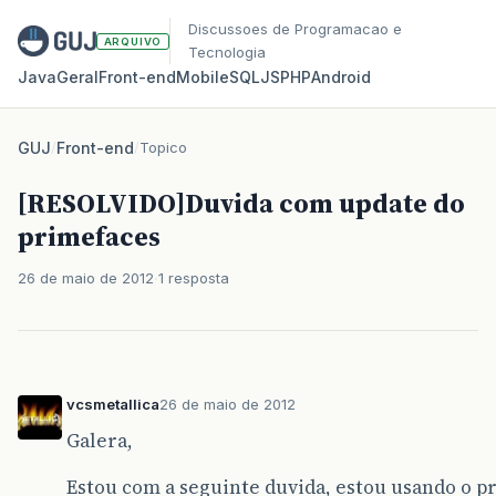
Discussoes de Programacao e
ARQUIVO
Tecnologia
Java
Geral
Front‑end
Mobile
SQL
JS
PHP
Android
GUJ
/
Front-end
/
Topico
[RESOLVIDO]Duvida com update do
primefaces
26 de maio de 2012
1 resposta
vcsmetallica
26 de maio de 2012
Galera,
Estou com a seguinte duvida, estou usando o p