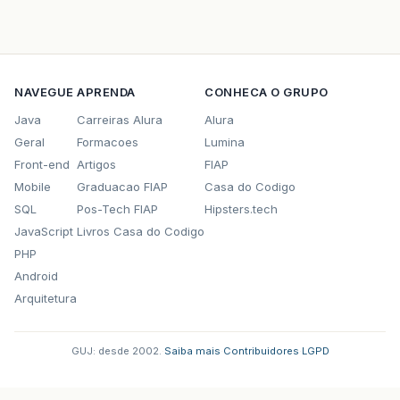
NAVEGUE
APRENDA
CONHECA O GRUPO
Java
Carreiras Alura
Alura
Geral
Formacoes
Lumina
Front-end
Artigos
FIAP
Mobile
Graduacao FIAP
Casa do Codigo
SQL
Pos-Tech FIAP
Hipsters.tech
JavaScript
Livros Casa do Codigo
PHP
Android
Arquitetura
GUJ: desde 2002.
·
Saiba mais
·
Contribuidores
·
LGPD