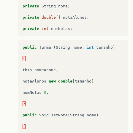
private
String
nome
;
private
double
[]
notaAlunos
;
private
int
numNotas
;
public
Turma
(
String
nome
,
int
tamanho
)
{
this
.
nome
=
nome
;
notaAlunos
=
new
double
[
tamanho
]
;
numNotas
=
0
;
}
public
void
setNome
(
String
nome
)
{