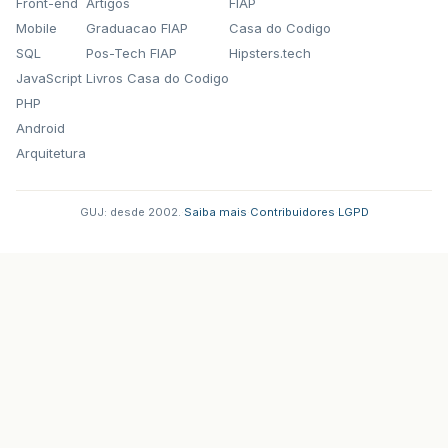
Front-end
Artigos
FIAP
Mobile
Graduacao FIAP
Casa do Codigo
SQL
Pos-Tech FIAP
Hipsters.tech
JavaScript
Livros Casa do Codigo
PHP
Android
Arquitetura
GUJ: desde 2002.
·
Saiba mais
·
Contribuidores
·
LGPD