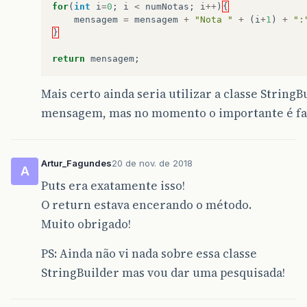
for
(
int
i
=
0
;
i
<
numNotas
;
i
++
)
{
mensagem
=
mensagem
+
"Nota "
+
(
i
+
1
)
+
":
}
}
public
String
toString
()
return
mensagem
;
{
Mais certo ainda seria utilizar a classe String
for
(
int
i
=
0
;
i
<
numNotas
;
i
++
)
mensagem, mas no momento o importante é fa
{
return
“
Nota
:
”
+
notaAlunos
[
i
]
;
Artur_Fagundes
20 de nov. de 2018
A
}
Puts era exatamente isso!
O return estava encerando o método.
return
" "
;
Muito obrigado!
}
PS: Ainda não vi nada sobre essa classe
public
double
calculaMedia
()
StringBuilder mas vou dar uma pesquisada!
{