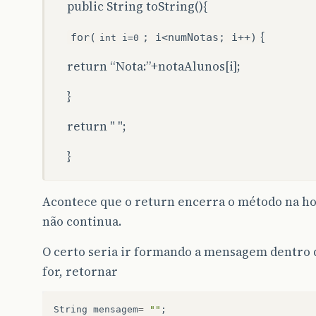
public String toString(){
if
(
numNotas
<
notaAlunos
.
length
)
{
for(
; i<numNotas; i++)
int i=0
{
return “Nota:”+notaAlunos[i];
notaAlunos
[
numNotas
]=
nota
;
}
numNotas
++
;
return " ";
}
}
}
public
double
getNota
(
int
pos
)
Acontece que o return encerra o método na hor
{
não continua.
if
(
pos
<
numNotas
)
O certo seria ir formando a mensagem dentro d
return
notaAlunos
[
pos
]
;
for, retornar
else
String
mensagem
=
""
;
return
-
1
;