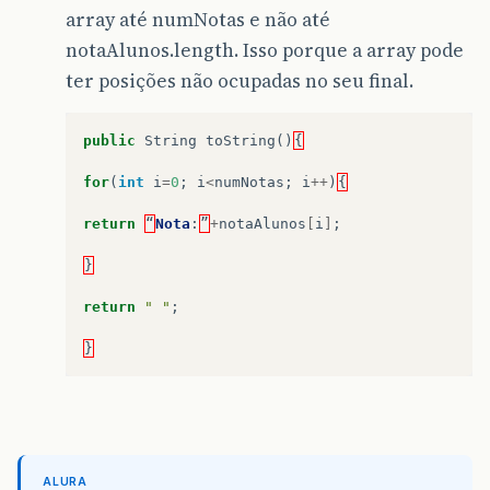
array até numNotas e não até
notaAlunos.length. Isso porque a array pode
ter posições não ocupadas no seu final.
public
String
toString
()
{
for
(
int
i
=
0
;
i
<
numNotas
;
i
++
)
{
return
“
Nota
:
”
+
notaAlunos
[
i
]
;
}
return
" "
;
}
ALURA