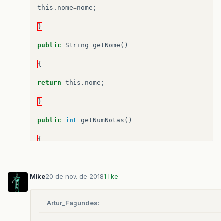
this
.
nome
=
nome
;
}
public
String
getNome
()
{
return
this
.
nome
;
}
public
int
getNumNotas
()
{
return
numNotas
;
Mike
20 de nov. de 2018
1 like
}
public
void
insert
(
double
nota
)
Artur_Fagundes:
{