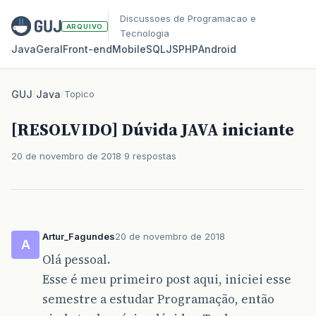
Discussoes de Programacao e
ARQUIVO
Tecnologia
Java
Geral
Front‑end
Mobile
SQL
JS
PHP
Android
GUJ
/
Java
/
Topico
[RESOLVIDO] Dúvida JAVA iniciante
20 de novembro de 2018
9 respostas
Artur_Fagundes
20 de novembro de 2018
A
Olá pessoal.
Esse é meu primeiro post aqui, iniciei esse
semestre a estudar Programação, então