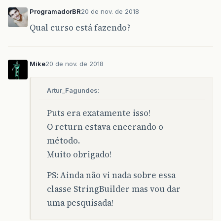
double
soma
=
0
;
ProgramadorBR
20 de nov. de 2018
double
media
=
0
;
Qual curso está fazendo?
for
(
int
i
=
0
;
i
<
notaAlunos
.
length
;
i
++
)
soma
=
soma
+
notaAlunos
[
i
]
;
Mike
20 de nov. de 2018
media
=
soma
/
(
numNotas
);
Artur_Fagundes:
return
media
;
Puts era exatamente isso!
}
O return estava encerando o
}
método.
Muito obrigado!
PS: Ainda não vi nada sobre essa
classe StringBuilder mas vou dar
uma pesquisada!