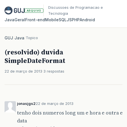
Discussoes de Programacao e
ARQUIVO
Tecnologia
Java
Geral
Front‑end
Mobile
SQL
JS
PHP
Android
GUJ
/
Java
/
Topico
(resolvido) duvida
SimpleDateFormat
22 de março de 2013
3 respostas
jonasjgs2
22 de março de 2013
tenho dois numeros long um e hora e outra e
data