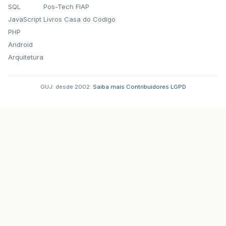
SQL
Pos-Tech FIAP
JavaScript
Livros Casa do Codigo
PHP
Android
Arquitetura
GUJ: desde 2002.
·
Saiba mais
·
Contribuidores
·
LGPD