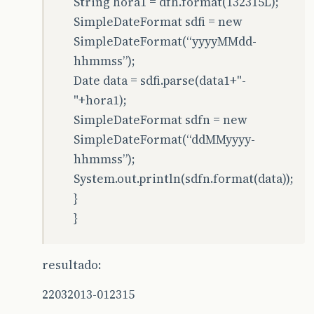
String hora1 = dfh.format(132315L);
SimpleDateFormat sdfi = new
SimpleDateFormat(“yyyyMMdd-
hhmmss”);
Date data = sdfi.parse(data1+"-
"+hora1);
SimpleDateFormat sdfn = new
SimpleDateFormat(“ddMMyyyy-
hhmmss”);
System.out.println(sdfn.format(data));
}
}
resultado:
22032013-012315