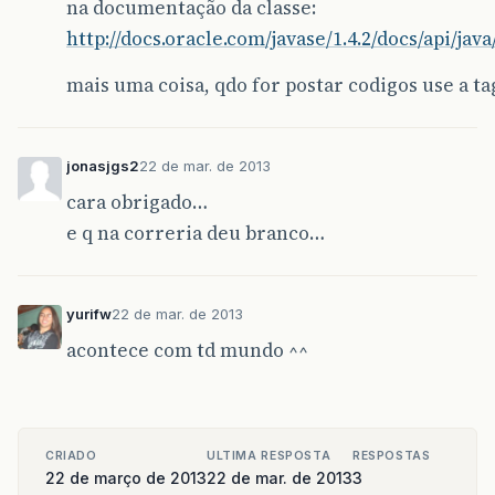
na documentação da classe:
http://docs.oracle.com/javase/1.4.2/docs/api/j
mais uma coisa, qdo for postar codigos use a ta
jonasjgs2
22 de mar. de 2013
cara obrigado…
e q na correria deu branco…
yurifw
22 de mar. de 2013
acontece com td mundo ^^
CRIADO
ULTIMA RESPOSTA
RESPOSTAS
22 de março de 2013
22 de mar. de 2013
3