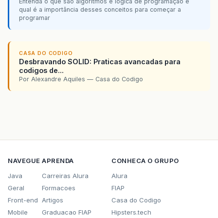
Entenda o que são algoritmos e lógica de programação e
qual é a importância desses conceitos para começar a
programar
CASA DO CODIGO
Desbravando SOLID: Praticas avancadas para
codigos de...
Por Alexandre Aquiles — Casa do Codigo
NAVEGUE
APRENDA
CONHECA O GRUPO
Java
Carreiras Alura
Alura
Geral
Formacoes
FIAP
Front-end
Artigos
Casa do Codigo
Mobile
Graduacao FIAP
Hipsters.tech