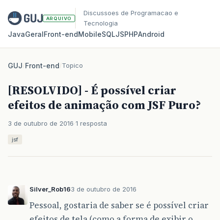
Discussoes de Programacao e
ARQUIVO
Tecnologia
Java
Geral
Front‑end
Mobile
SQL
JS
PHP
Android
GUJ
/
Front-end
/
Topico
[RESOLVIDO] - É possível criar
efeitos de animação com JSF Puro?
3 de outubro de 2016
1 resposta
jsf
Silver_Rob16
3 de outubro de 2016
Pessoal, gostaria de saber se é possível criar
efeitos de tela (como a forma de exibir o