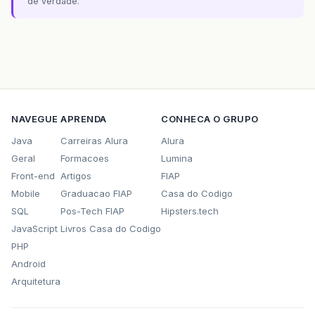
de verdade.
NAVEGUE
APRENDA
CONHECA O GRUPO
Java
Carreiras Alura
Alura
Geral
Formacoes
Lumina
Front-end
Artigos
FIAP
Mobile
Graduacao FIAP
Casa do Codigo
SQL
Pos-Tech FIAP
Hipsters.tech
JavaScript
Livros Casa do Codigo
PHP
Android
Arquitetura