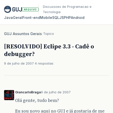
Discussoes de Programacao e
ARQUIVO
Tecnologia
Java
Geral
Front‑end
Mobile
SQL
JS
PHP
Android
GUJ
/
Assuntos Gerais
/
Topico
[RESOLVIDO] Eclipe 3.3 - Cadê o
debugger?
9 de julho de 2007
4 respostas
GiancarloBraga
9 de julho de 2007
Olá gente, tudo bem?
Eu sou novo aqui no GUJ e já gostaria de me