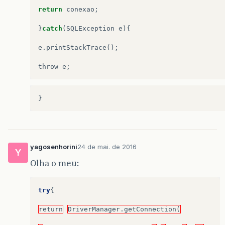
return
conexao
;
}
catch
(
SQLException
e
){
e
.
printStackTrace
();
throw
e
;
}
yagosenhorini
24 de mai. de 2016
Y
Olha o meu:
try
{
return
DriverManager.getConnection(