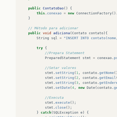
this
.
endereco
=
endereco
;
}
public
ContatoDao
()
{
this
.
conexao
=
new
ConnectionFactory
()
public
Calendar
getDataNascimento
()
{
}
return
dataNascimento
;
}
// Método para adicionar
public
void
adiciona
(
Contato
contato
){
public
void
setDataNascimento
(
Calendar
dat
String
sql
=
"INSERT INTO contato(nome
this
.
dataNascimento
=
dataNascimento
;
}
try
{
}
//Prepara Statement
PreparedStatement
stmt
=
conexao
.
p
//Setar valores
stmt
.
setString
(
1
,
contato
.
getNome
(
stmt
.
setString
(
2
,
contato
.
getEmail
stmt
.
setString
(
3
,
contato
.
getEnder
stmt
.
setDate
(
4
,
new
Date
(
contato
.
g
//Executa
stmt
.
execute
();
stmt
.
close
();
}
catch
(
SQLException
e
)
{