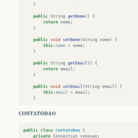
}
public
String
getNome
()
{
return
nome
;
}
public
void
setNome
(
String
nome
)
{
this
.
nome
=
nome
;
}
public
String
getEmail
()
{
return
email
;
}
public
void
setEmail
(
String
email
)
{
this
.
email
=
email
;
}
public
String
getEndereco
()
{
CONTATODAO
return
endereco
;
}
public
class
ContatoDao
{
public
void
setEndereco
(
String
endereco
)
{
private
Connection
conexao
;