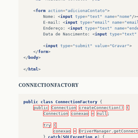
<
form
action
=
"adicionaContato"
>
		Nome: 
<
input
type
=
"text"
name
=
"nome"
/>
		E-mail: 
<
input
type
=
"email"
name
=
"emai
		Endereço: 
<
input
type
=
"text"
name
=
"end
		Data de Nascimento: 
<
input
type
=
"text"
<
input
type
=
"submit"
value
=
"Gravar"
>
</
form
>
</
body
>
</
html
>
CONNECTIONFACTORY
public
class
ConnectionFactory
{
public
Connection
createConnection()
{
Connection
conexao
=
null
;
try
{
conexao
=
DriverManager.getConnec
}
catch
(
SQLException
e
)
{