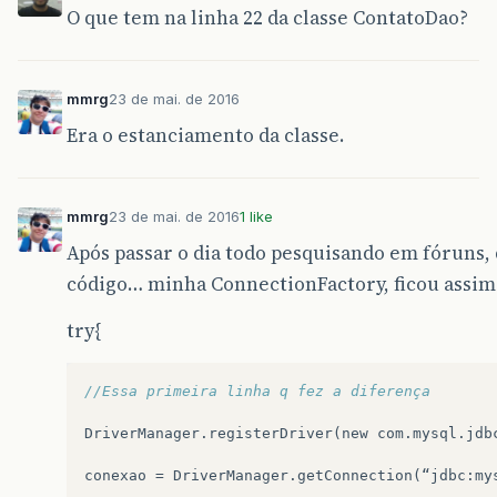
O que tem na linha 22 da classe ContatoDao?
mmrg
23 de mai. de 2016
Era o estanciamento da classe.
mmrg
23 de mai. de 2016
1 like
Após passar o dia todo pesquisando em fóruns, 
código… minha ConnectionFactory, ficou assim 
try{
//Essa primeira linha q fez a diferença	
DriverManager
.
registerDriver
(
new
com
.
mysql
.
jdb
conexao
=
DriverManager
.
getConnection
(
“
jdbc
:
my