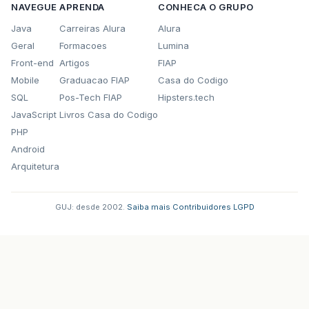
NAVEGUE
APRENDA
CONHECA O GRUPO
Java
Carreiras Alura
Alura
Geral
Formacoes
Lumina
Front-end
Artigos
FIAP
Mobile
Graduacao FIAP
Casa do Codigo
SQL
Pos-Tech FIAP
Hipsters.tech
JavaScript
Livros Casa do Codigo
PHP
Android
Arquitetura
GUJ: desde 2002.
·
Saiba mais
·
Contribuidores
·
LGPD