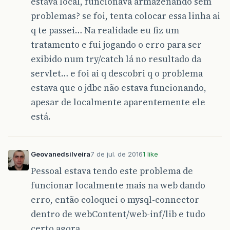
estava local, funcionava armazenando sem
problemas? se foi, tenta colocar essa linha ai
q te passei… Na realidade eu fiz um
tratamento e fui jogando o erro para ser
exibido num try/catch lá no resultado da
servlet… e foi ai q descobri q o problema
estava que o jdbc não estava funcionando,
apesar de localmente aparentemente ele
está.
Geovanedsilveira
7 de jul. de 2016
1 like
Pessoal estava tendo este problema de
funcionar localmente mais na web dando
erro, então coloquei o mysql-connector
dentro de webContent/web-inf/lib e tudo
certo agora.