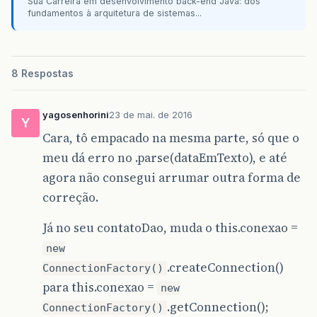
Sua Carreira em desenvolvimento back-end Java: dos
out
.
println
(
"</body>"
);
fundamentos à arquitetura de sistemas...
out
.
println
(
"/<html>"
);
}
}
8 Respostas
yagosenhorini
23 de mai. de 2016
Y
Cara, tô empacado na mesma parte, só que o
meu dá erro no .parse(dataEmTexto), e até
agora não consegui arrumar outra forma de
correção.
Já no seu contatoDao, muda o this.conexao =
new
.createConnection()
ConnectionFactory()
para this.conexao =
new
.getConnection();
ConnectionFactory()