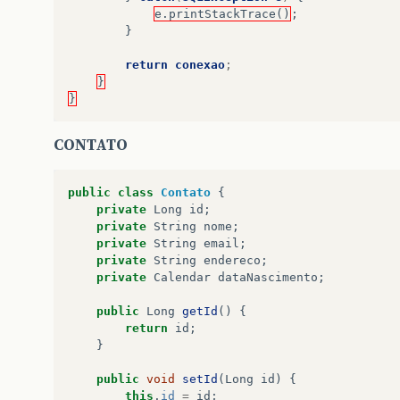
e.printStackTrace()
;
}
return
conexao
;
}
}
CONTATO
public
class
Contato
{
private
Long
id
;
private
String
nome
;
private
String
email
;
private
String
endereco
;
private
Calendar
dataNascimento
;
public
Long
getId
()
{
return
id
;
}
public
void
setId
(
Long
id
)
{
this
.
id
=
id
;