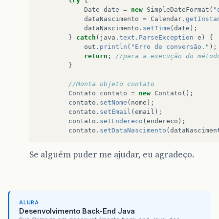
try
{
Date
date
=
new
SimpleDateFormat
(
"
dataNascimento
=
Calendar
.
getInsta
dataNascimento
.
setTime
(
date
);
}
catch
(
java
.
text
.
ParseException
e
)
{
out
.
println
(
"Erro de conversão."
);
return
;
//para a execução do métod
}
//Monta objeto contato
Contato
contato
=
new
Contato
();
contato
.
setNome
(
nome
);
contato
.
setEmail
(
email
);
contato
.
setEndereco
(
endereco
);
contato
.
setDataNascimento
(
dataNascimen
//Salvar o contato
Se alguém puder me ajudar, eu agradeço.
ContatoDao
dao
=
new
ContatoDao
();
dao
.
adiciona
(
contato
);
//Imprime o nome do contato que foi ad
out
.
println
(
"<html>"
);
ALURA
out
.
println
(
"<body>"
);
Desenvolvimento Back-End Java
out
.
println
(
"Contato"
+
contato
.
getNome