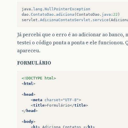
java
.
lang
.
NullPointerException
dao
.
ContatoDao
.
adiciona
(
ContatoDao
.
java
:
22
)
servlet
.
AdicionaContatoServlet
.
service
(
Adicion
Já percebi que o erro é ao adicionar ao banco, 
testei o código ponta a ponta e ele funcionou. 
apareceu.
FORMULÁRIO
<!DOCTYPE html>
<
html
>
<
head
>
<
meta
charset
=
"UTF-8"
>
<
title
>
Formulário
</
title
>
</
head
>
<
body
>
<
h1
>
 Adiciona Contatos 
</
h1
>