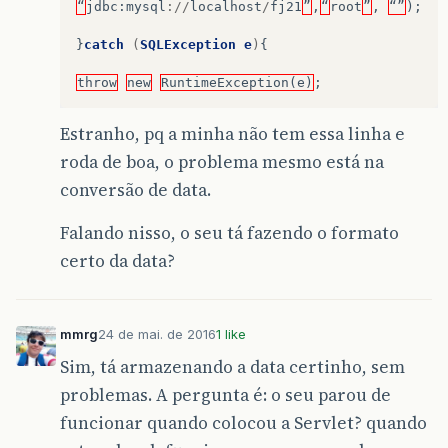
“
jdbc
:
mysql
://
localhost
/
fj21
”
,
“
root
”
,
“”
);
}
catch
(
SQLException
e
)
{
throw
new
RuntimeException(e)
;
Estranho, pq a minha não tem essa linha e
roda de boa, o problema mesmo está na
conversão de data.
Falando nisso, o seu tá fazendo o formato
certo da data?
mmrg
24 de mai. de 2016
1 like
Sim, tá armazenando a data certinho, sem
problemas. A pergunta é: o seu parou de
funcionar quando colocou a Servlet? quando