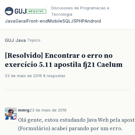
Discussoes de Programacao e
ARQUIVO
Tecnologia
Java
Geral
Front‑end
Mobile
SQL
JS
PHP
Android
GUJ
/
Java
/
Topico
[Resolvido] Encontrar o erro no
exercício 5.11 apostila fj21 Caelum
23 de maio de 2016
8 respostas
mmrg
23 de maio de 2016
Olá gente, estou estudando Java Web pela apost
(Formulário) acabei parando por um erro.