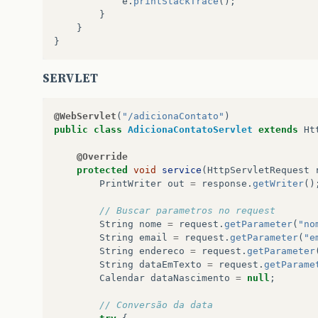
e
.
printStackTrace
();
}
}
}
SERVLET
@WebServlet
(
"/adicionaContato"
)
public
class
AdicionaContatoServlet
extends
Ht
@Override
protected
void
service
(
HttpServletRequest
PrintWriter
out
=
response
.
getWriter
()
// Buscar parametros no request
String
nome
=
request
.
getParameter
(
"no
String
email
=
request
.
getParameter
(
"e
String
endereco
=
request
.
getParameter
String
dataEmTexto
=
request
.
getParame
Calendar
dataNascimento
=
null
;
// Conversão da data