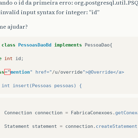
ndo o id da primeira erro: org.postgresql.util.P
nvalid input syntax for integer: “id”
e ajudar?
class
PessoasDaoBd
implements
PessoaDao
{
e
int
id
;
ss
="
mention
" href="
/
u
/
override
">@Override</a>
 int insert(Pessoas pessoas) {
Connection
connection
=
FabricaConexoes
.
getConex
Statement
statement
=
connection
.
createStatement