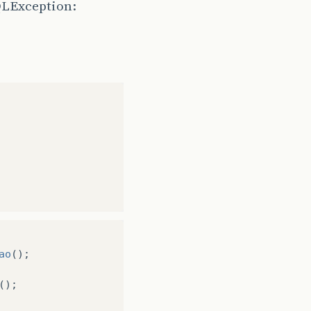
SQLException:
ao
();
();