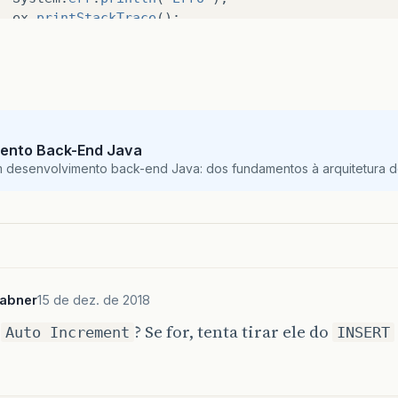
ex
.
printStackTrace
();
turn
-
1
;
ento Back-End Java
m desenvolvimento back-end Java: dos fundamentos à arquitetura de
sabner
15 de dez. de 2018
é
? Se for, tenta tirar ele do
Auto Increment
INSERT