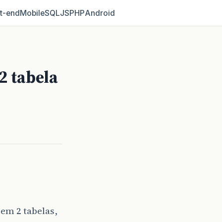
t‑end
Mobile
SQL
JS
PHP
Android
2 tabela
 em 2 tabelas,