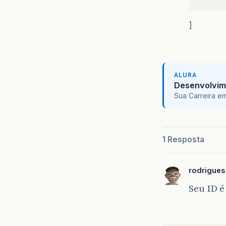
}
}
re
}
ALURA
Desenvolvim
Sua Carreira e
1 Resposta
rodrigue
Seu ID 