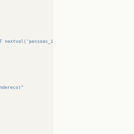
T nextval('pessoas_id_pessoa_seq'::regclass) as id
ndereco)"