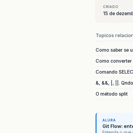
CRIADO
15 de dezemb
Topicos relacio
Como saber se 
Como converter i
Comando SELECT 
&, &&, |, ||. Qnd
O método split
ALURA
Git Flow: en
Entenda o que 