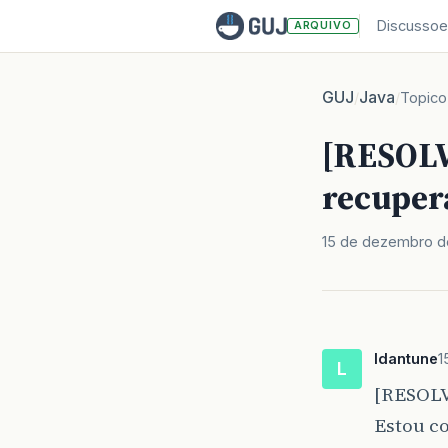
Discussoe
ARQUIVO
GUJ
Java
/
/
Topico
[RESOLVI
recuper
15 de dezembro d
ldantune
1
L
[RESOL
Estou co