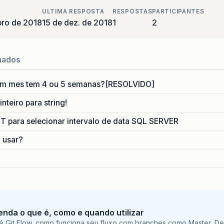
ULTIMA RESPOSTA
RESPOSTAS
PARTICIPANTES
ro de 2018
15 de dez. de 2018
1
2
nados
um mes tem 4 ou 5 semanas?[RESOLVIDO]
nteiro para string!
para selecionar intervalo de data SQL SERVER
o usar?
tenda o que é, como e quando utilizar
é Git Flow, como funciona seu fluxo com branches como Master, De