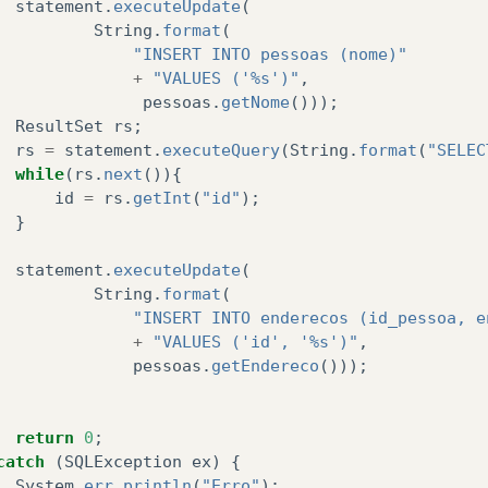
statement
.
executeUpdate
(
String
.
format
(
"INSERT INTO pessoas (nome)"
+
"VALUES ('%s')"
,
pessoas
.
getNome
()));
ResultSet
rs
;
rs
=
statement
.
executeQuery
(
String
.
format
(
"SELEC
while
(
rs
.
next
()){
id
=
rs
.
getInt
(
"id"
);
}
statement
.
executeUpdate
(
String
.
format
(
"INSERT INTO enderecos (id_pessoa, e
+
"VALUES ('id', '%s')"
,
pessoas
.
getEndereco
()));
return
0
;
catch
(
SQLException
ex
)
{
System
.
err
.
println
(
"Erro"
);