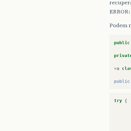
recupera
ERROR: i
Podem m
public
privat
<
a
cla
public
try
{