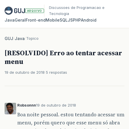
Discussoes de Programacao e
ARQUIVO
Tecnologia
Java
Geral
Front‑end
Mobile
SQL
JS
PHP
Android
GUJ
/
Java
/
Topico
[RESOLVIDO] Erro ao tentar acessar
menu
19 de outubro de 2018
5 respostas
Robsonnn
19 de outubro de 2018
Boa noite pessoal. estou tentando acessar um
menu, porém quero que esse menu só abra