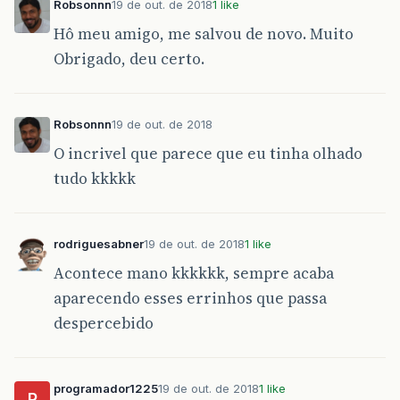
Robsonnn
19 de out. de 2018
1 like
Hô meu amigo, me salvou de novo. Muito
Obrigado, deu certo.
Robsonnn
19 de out. de 2018
O incrivel que parece que eu tinha olhado
tudo kkkkk
rodriguesabner
19 de out. de 2018
1 like
Acontece mano kkkkkk, sempre acaba
aparecendo esses errinhos que passa
despercebido
programador1225
19 de out. de 2018
1 like
P